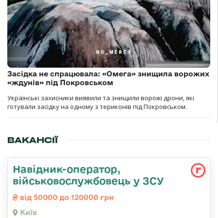
Засідка не спрацювала: «Омега» знищила ворожих
«ждунів» під Покровськом
Українські захисники виявили та знищили ворожі дрони, які
готували засідку на одному з териконів під Покровськом.
ВАКАНСІЇ
Навідник-оператор,
військовослужбовець у ЗСУ
від 50000 до 120000 грн
Київ