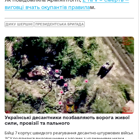
виговці вчать окупантів правила
м.
ДИКУ ШЕРШНІ
ПРЕЗИДЕНТСЬКА БРИГАДА
Українські десантники позбавляють ворога живої
сили, провізії та пального
Бійці 7 корпус швидкого реагування десантно-штурмових військ
ЗСУ поділилися видовищними кадрами з ураженнями низки