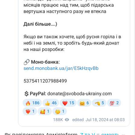
Як повідомляла АрміяInform,
Z та V = смерть —