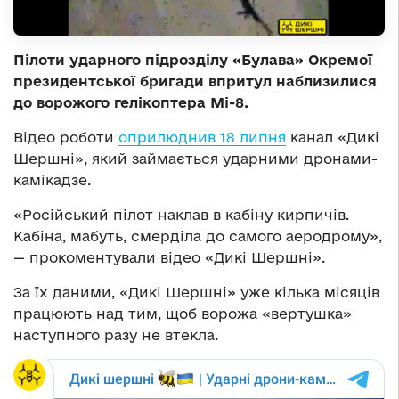
Пілоти ударного підрозділу «Булава» Окремої
президентської бригади впритул наблизилися
до ворожого гелікоптера Мі-8.
Відео роботи
оприлюднив 18 липня
канал «Дикі
Шершні», який займається ударними дронами-
камікадзе.
«Російський пілот наклав в кабіну кирпичів.
Кабіна, мабуть, смерділа до самого аеродрому»,
— прокоментували відео «Дикі Шершні».
За їх даними, «Дикі Шершні» уже кілька місяців
працюють над тим, щоб ворожа «вертушка»
наступного разу не втекла.