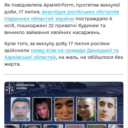
Як повідомляла АрміяInform, протягом минулої
доби, 17 липня,
внаслідок російських обстрілів
південних областей України
постраждало 6
осіб, пошкоджені 22 приватні будинки та
виникло займання хвойних насаджень.
Крім того, за минулу добу 17 липня росіяни
здійснили
низку атак на громади Донецької та
Харківської областей
, на жаль, не обійшлося без
жертв.