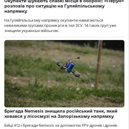
Окупанти шукають слабкі місця в обороні: «Перун»
розповів про ситуацію на Гуляйпільському
напрямку
На Гуляйпільському напрямку окупанти намагаються
невеликими групами проникати в тил ЗСУ. 14 таких груп уже
знищили українські військові.
Бригада Nemesis знищила російський танк, який
ховався у лісосмузі на Запорізькому напрямку
Бійці 412-ї бригади Nemesis за допомогою FPV-дронів і дронів-