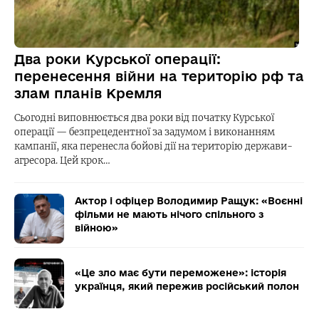
Два роки Курської операції:
перенесення війни на територію рф та
злам планів Кремля
Сьогодні виповнюється два роки від початку Курської
операції — безпрецедентної за задумом і виконанням
кампанії, яка перенесла бойові дії на територію держави-
агресора. Цей крок…
Актор і офіцер Володимир Ращук: «Воєнні
фільми не мають нічого спільного з
війною»
«Це зло має бути переможене»: історія
українця, який пережив російський полон