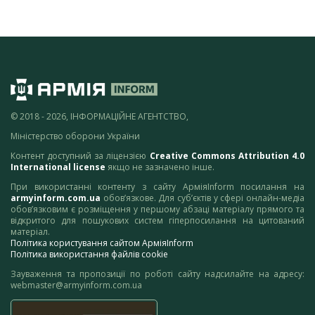
© 2018 - 2026, ІНФОРМАЦІЙНЕ АГЕНТСТВО,
Міністерство оборони України
Контент доступний за ліцензією
Creative Commons Attribution 4.0
International license
якщо не зазначено інше.
При використанні контенту з сайту АрміяInform посилання на
armyinform.com.ua
обов’язкове. Для суб’єктів у сфері онлайн-медіа
обов’язковим є розміщення у першому абзаці матеріалу прямого та
відкритого для пошукових систем гіперпосилання на цитований
матеріал.
Політика користування сайтом АрміяInform
Політика використання файлів cookie
Зауваження та пропозиції по роботі сайту надсилайте на адресу:
webmaster@armyinform.com.ua