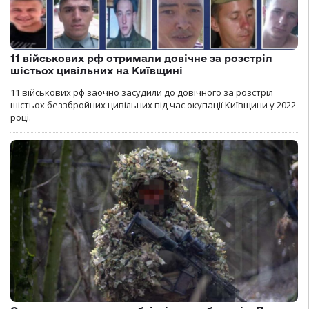
11 військових рф отримали довічне за розстріл
шістьох цивільних на Київщині
11 військових рф заочно засудили до довічного за розстріл
шістьох беззбройних цивільних під час окупації Київщини у 2022
році.