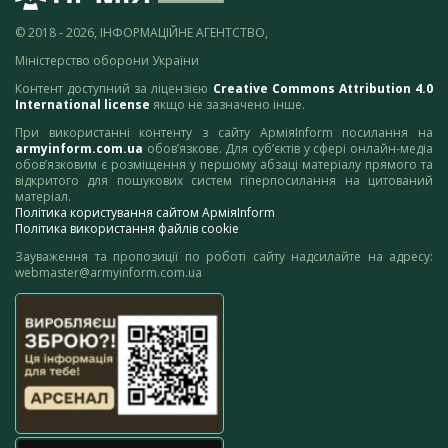
© 2018 - 2026, ІНФОРМАЦІЙНЕ АГЕНТСТВО,
Міністерство оборони України
Контент доступний за ліцензією
Creative Commons Attribution 4.0
International license
якщо не зазначено інше.
При використанні контенту з сайту АрміяInform посилання на
armyinform.com.ua
обов’язкове. Для суб’єктів у сфері онлайн-медіа
обов’язковим є розміщення у першому абзаці матеріалу прямого та
відкритого для пошукових систем гіперпосилання на цитований
матеріал.
Політика користування сайтом АрміяInform
Політика використання файлів cookie
Зауваження та пропозиції по роботі сайту надсилайте на адресу:
webmaster@armyinform.com.ua