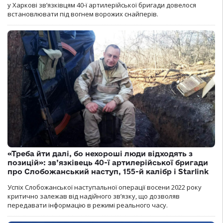
у Харкові зв’язківцям 40-ї артилерійської бригади довелося
встановлювати під вогнем ворожих снайперів.
«Треба йти далі, бо нехороші люди відходять з
позицій»: зв’язківець 40-ї артилерійської бригади
про Слобожанський наступ, 155-й калібр і Starlink
Успіх Слобожанської наступальної операції восени 2022 року
критично залежав від надійного зв’язку, що дозволяв
передавати інформацію в режимі реального часу.