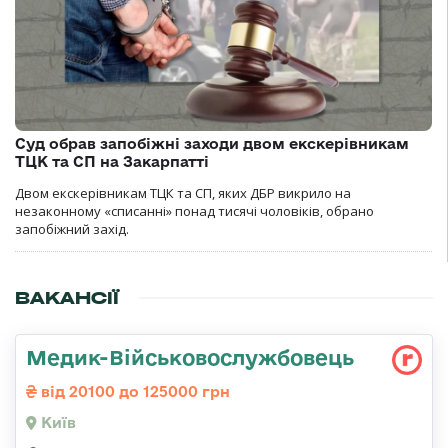
Суд обрав запобіжні заходи двом екскерівникам
ТЦК та СП на Закарпатті
Двом екскерівникам ТЦК та СП, яких ДБР викрило на
незаконному «списанні» понад тисячі чоловіків, обрано
запобіжний захід.
ВАКАНСІЇ
Медик-Військовослужбовець
від 20100 до 125000 грн
Київ