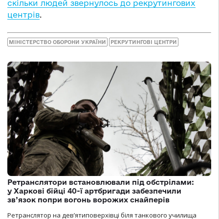
скільки людей звернулось до рекрутингових
центрів
.
МІНІСТЕРСТВО ОБОРОНИ УКРАЇНИ
РЕКРУТИНГОВІ ЦЕНТРИ
Ретранслятори встановлювали під обстрілами:
у Харкові бійці 40-ї артбригади забезпечили
зв’язок попри вогонь ворожих снайперів
Ретранслятор на дев’ятиповерхівці біля танкового училища