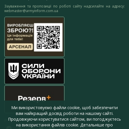
Зауваження та пропозиції по роботі сайту надсилайте на адресу:
webmaster@armyinform.com.ua
Ми використовуємо файли cookie, щоб забезпечити
вам найкращий досвід роботи на нашому сайті.
Продовжуючи користуватися сайтом, ви погоджуєтесь
press@armyinform.com.ua
на використання файлів cookie. Детальніше про