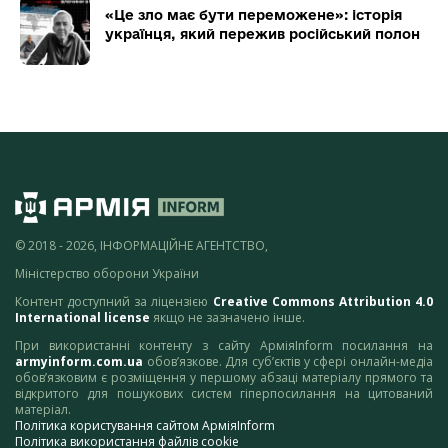
«Це зло має бути переможене»: історія
українця, який пережив російський полон
© 2018 - 2026, ІНФОРМАЦІЙНЕ АГЕНТСТВО,
Міністерство оборони України
Контент доступний за ліцензією
Creative Commons Attribution 4.0
International license
якщо не зазначено інше.
При використанні контенту з сайту АрміяInform посилання на
armyinform.com.ua
обов’язкове. Для суб’єктів у сфері онлайн-медіа
обов’язковим є розміщення у першому абзаці матеріалу прямого та
відкритого для пошукових систем гіперпосилання на цитований
матеріал.
Політика користування сайтом АрміяInform
Політика використання файлів cookie