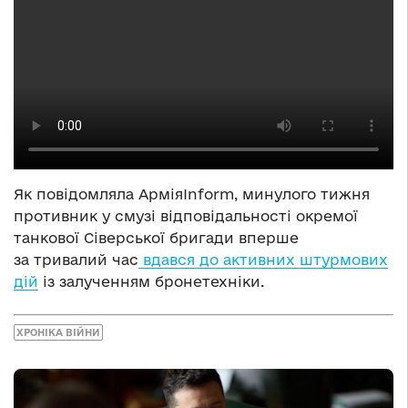
Як повідомляла АрміяInform, минулого тижня
противник у смузі відповідальності окремої
танкової Сіверської бригади вперше
за тривалий час
вдався до активних штурмових
дій
із залученням бронетехніки.
ХРОНІКА ВІЙНИ