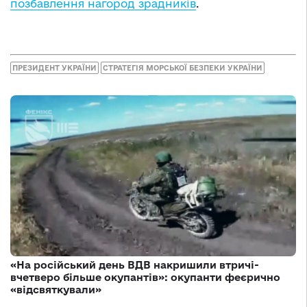
позбавлення нагород зрадників
.
ПРЕЗИДЕНТ УКРАЇНИ
СТРАТЕГІЯ МОРСЬКОЇ БЕЗПЕКИ УКРАЇНИ
«На російський день ВДВ накришили втричі-
вчетверо більше окупантів»: окупанти феєрично
«відсвяткували»