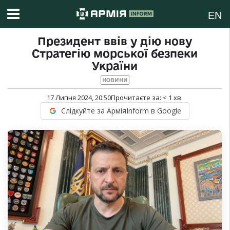
EN
Президент ввів у дію нову
Стратегію морської безпеки
України
НОВИНИ
17 Липня 2024, 20:50
Прочитаєте за:
< 1
хв.
Слідкуйте за АрміяInform в Google