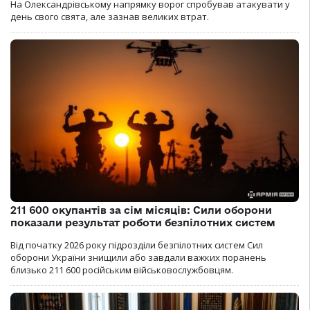
На Олександрівському напрямку ворог спробував атакувати у
день свого свята, але зазнав великих втрат.
211 600 окупантів за сім місяців: Сили оборони
показали результат роботи безпілотних систем
Від початку 2026 року підрозділи безпілотних систем Сил
оборони України знищили або завдали важких поранень
близько 211 600 російським військовослужбовцям.