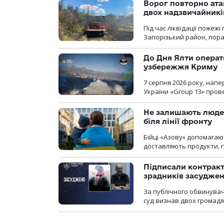
Ворог повторно ата
двох надзвичайникі
Під час ліквідації пожеж
Запорізький район, пор
До Дня Ялти операт
узбережжя Криму
7 серпня 2026 року, нап
України «Group 13» про
Не залишають люде
біля лінії фронту
Бійці «Азову» допомага
доставляють продукти, 
Підписали контракти
зрадників засуджено
За публічного обвинува
суд визнав двох громадя