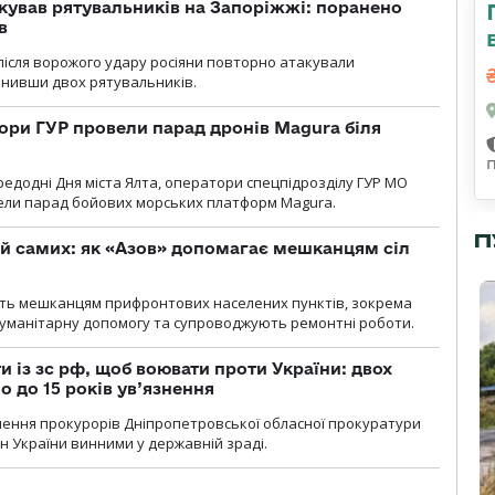
кував рятувальників на Запоріжжі: поранено
в
і після ворожого удару росіяни повторно атакували
анивши двох рятувальників.
ори ГУР провели парад дронів Magura біля
ередодні Дня міста Ялта, оператори спецпідрозділу ГУР МО
вели парад бойових морських платформ Magura.
П
й самих: як «Азов» допомагає мешканцям сіл
ють мешканцям прифронтових населених пунктів, зокрема
гуманітарну допомогу та супроводжують ремонтні роботи.
 із зс рф, щоб воювати проти України: двох
 до 15 років ув’язнення
чення прокурорів Дніпропетровської обласної прокуратури
н України винними у державній зраді.