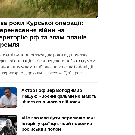
ва роки Курської операції:
еренесення війни на
ериторію рф та злам планів
ремля
ьогодні виповнюється два роки від початку
урської операції — безпрецедентної за задумом
виконанням кампанії, яка перенесла бойові дії
а територію держави-агресора. Цей крок…
Актор і офіцер Володимир
Ращук: «Воєнні фільми не мають
нічого спільного з війною»
«Це зло має бути переможене»:
історія українця, який пережив
російський полон