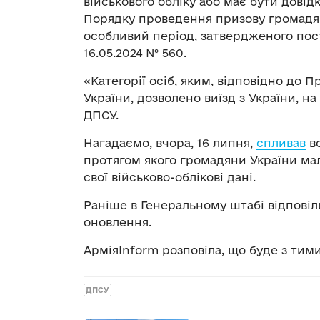
військового обліку або має бути дові
Порядку проведення призову громадян 
особливий період, затвердженого пост
16.05.2024 № 560.
«Категорії осіб, яким, відповідно до
України, дозволено виїзд з України, н
ДПСУ.
Нагадаємо, вчора, 16 липня,
спливав
вс
протягом якого громадяни України мал
свої військово-облікові дані.
Раніше в Генеральному штабі відповіл
оновлення.
АрміяInform розповіла, що буде з тими
ДПСУ