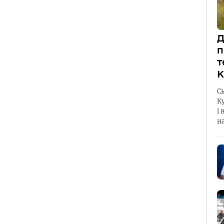
Д
п
т
К
С
К
і 
н