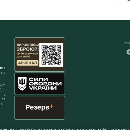
pr
ons
не
orm
Для
м є
 та
 на
 на