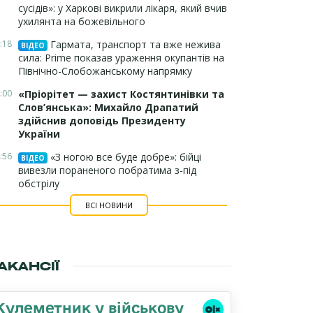
сусідів»: у Харкові викрили лікаря, який вчив
ухилянта на божевільного
:18
Гармата, транспорт та вже нежива
ВІДЕО
сила: Prime показав ураження окупантів на
Північно-Слобожанському напрямку
:00
«Пріорітет — захист Костянтинівки та
Слов’янська»: Михайло Драпатий
здійснив доповідь Президенту
України
:56
«З ногою все буде добре»: бійці
ВІДЕО
вивезли пораненого побратима з-під
обстрілу
ВСІ НОВИНИ
АКАНСІЇ
Кулеметник у військову