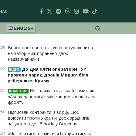
НАС
ENGLISH
:38
Ворог повторно атакував рятувальників
на Запоріжжі: поранено двох
надзвичайників
:22
До Дня Ялти оператори ГУР
ВІДЕО
провели парад дронів Magura біля
узбережжя Криму
:07
Не залишають людей самих: як
КОМЕНТАР
«Азов» допомагає мешканцям сіл біля лінії
фронту
:50
Підписали контракти із зс рф, щоб
воювати проти України: двох зрадників
засуджено до 15 років ув’язнення
:34
«Не голитися, не митися і скаржитися на