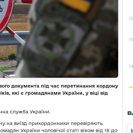
15
15
14
кового документа під час перетинання кордону
ків, які є громадянами України, у віці від
на служба України.
В
ну на виїзд прикордонники перевіряють
омадян України чоловічої статі віком від 18 до