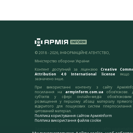
© 2018 - 2026, ІНФОРМАЦІЙНЕ АГЕНТСТВО,
Міністерство оборони України
Контент доступний за ліцензією
Creative Comm
Attribution 4.0 International license
якщо 
зазначено інше.
При використанні контенту з сайту АрміяInf
посилання на
armyinform.com.ua
обов’язкове. 
суб’єктів у сфері онлайн-медіа обов’язкови
розміщення у першому абзаці матеріалу прямого
відкритого для пошукових систем гіперпосилання
цитований матеріал.
Політика користування сайтом АрміяInform
Політика використання файлів cookie
Зауваження та пропозиції по роботі сайту надсилайте