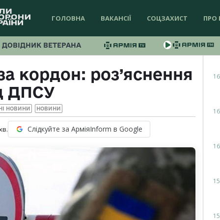
ГОЛОВНА
ВАКАНСІЇ
СОЦЗАХИСТ
ПРО 
ДОВІДНИК ВЕТЕРАНА
за кордон: роз’яснення
16
д ДПСУ
НІ НОВИНИ
НОВИНИ
16
Слідкуйте за АрміяInform в Google
хв.
16
15
15