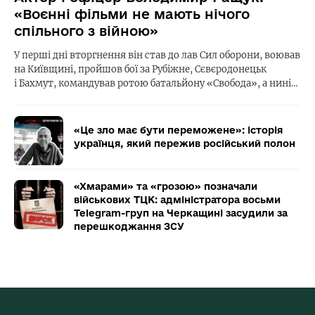
«Воєнні фільми не мають нічого
спільного з війною»
У перші дні вторгнення він став до лав Сил оборони, воював
на Київщині, пройшов бої за Рубіжне, Сєвєродонецьк
і Бахмут, командував ротою батальйону «Свобода», а нині…
«Це зло має бути переможене»: історія
українця, який пережив російський полон
«Хмарами» та «грозою» позначали
військових ТЦК: адміністратора восьми
Telegram-груп на Черкащині засудили за
перешкоджання ЗСУ