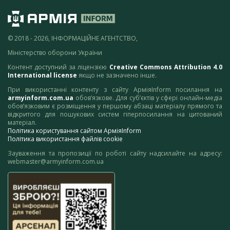
© 2018 - 2026, ІНФОРМАЦІЙНЕ АГЕНТСТВО,
Міністерство оборони України
Контент доступний за ліцензією
Creative Commons Attribution 4.0
International license
якщо не зазначено інше.
При використанні контенту з сайту АрміяInform посилання на
armyinform.com.ua
обов’язкове. Для суб’єктів у сфері онлайн-медіа
обов’язковим є розміщення у першому абзаці матеріалу прямого та
відкритого для пошукових систем гіперпосилання на цитований
матеріал.
Політика користування сайтом АрміяInform
Політика використання файлів cookie
Зауваження та пропозиції по роботі сайту надсилайте на адресу:
webmaster@armyinform.com.ua