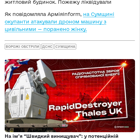
житловий будинок. Пожежу ліквідували
Як повідомляла АрміяInform,
на Сумщині
окупанти атакували дроном машину з
цивільними — поранено жінку.
ВОРОЖІ ОБСТРІЛИ
ДСНС
СУМЩИНА
На ім’я “Швидкий винищувач”: у потенційній