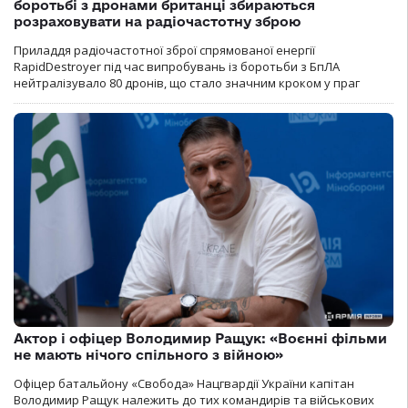
боротьбі з дронами британці збираються
розраховувати на радіочастотну зброю
Приладдя радіочастотної зброї спрямованої енергії
RapidDestroyer під час випробувань із боротьби з БпЛА
нейтралізувало 80 дронів, що стало значним кроком у праг
Актор і офіцер Володимир Ращук: «Воєнні фільми
не мають нічого спільного з війною»
Офіцер батальйону «Свобода» Нацгвардії України капітан
Володимир Ращук належить до тих командирів та військових