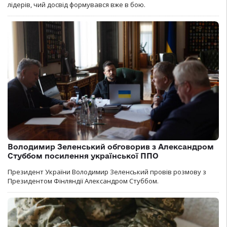
лідерів, чий досвід формувався вже в бою.
Володимир Зеленський обговорив з Александром
Стуббом посилення української ППО
Президент України Володимир Зеленський провів розмову з
Президентом Фінляндії Александром Стуббом.