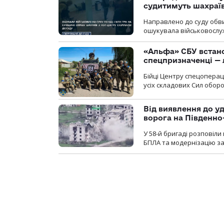
судитимуть шахраїв
Направлено до суду обви
ошукувала військовослуж
«Альфа» СБУ встано
спецпризначенці — 
Бійці Центру спецопера
усіх складових Сил оборо
Від виявлення до уд
ворога на Південн
У 58-й бригаді розповіл
БПЛА та модернізацію зас