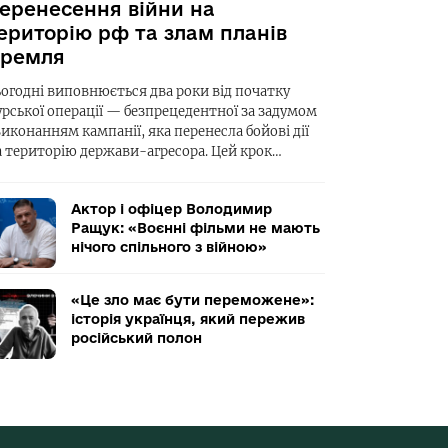
еренесення війни на
ериторію рф та злам планів
ремля
ьогодні виповнюється два роки від початку
урської операції — безпрецедентної за задумом
виконанням кампанії, яка перенесла бойові дії
а територію держави-агресора. Цей крок…
Актор і офіцер Володимир
Ращук: «Воєнні фільми не мають
нічого спільного з війною»
«Це зло має бути переможене»:
історія українця, який пережив
російський полон