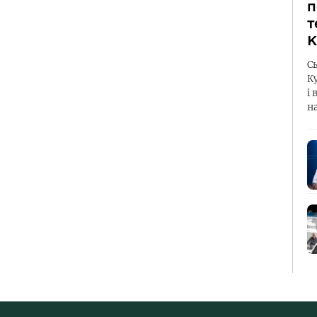
п
т
К
С
К
і 
н