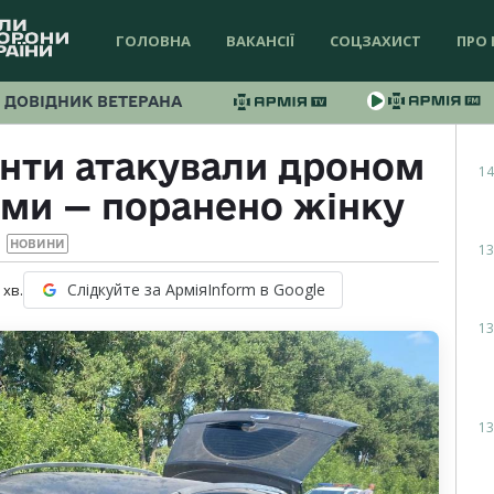
ГОЛОВНА
ВАКАНСІЇ
СОЦЗАХИСТ
ПРО 
ДОВІДНИК ВЕТЕРАНА
нти атакували дроном
14
ими — поранено жінку
НОВИНИ
13
Слідкуйте за АрміяInform в Google
хв.
13
13