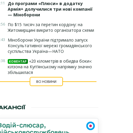
:11
До програми «Плюси» в додатку
Армія+ долучилися три нові компанії
— Міноборони
:56
По $15 тисяч за перетин кордону: на
Житомирщині викрито організатора схеми
:43
Міноборони України підтримало запуск
Консультативної мережі громадянського
суспільства Україна—НАТО
:38
«20 кілометрів в обидва боки»:
КОМЕНТАР
кілзона на Куп’янському напрямку значно
збільшилася
ВСІ НОВИНИ
АКАНСІЇ
Водій-слюсар,
військовослужбовець