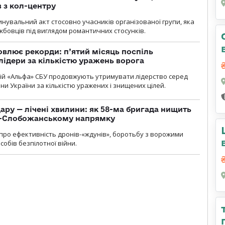
 з кол-центру
нувальний акт стосовно учасників організованої групи, яка
бовців під виглядом романтичних стосунків.
влює рекорди: п’ятий місяць поспіль
лідери за кількістю уражень ворога
цій «Альфа» СБУ продовжують утримувати лідерство серед
ни України за кількістю уражених і знищених цілей.
ару — лічені хвилини: як 58-ма бригада нищить
о-Слобожанському напрямку
и про ефективність дронів-«ждунів», боротьбу з ворожими
обів безпілотної війни.