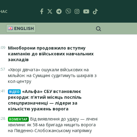
НАС
ENGLISH
:09
Міноборони продовжило вступну
кампанію до військових навчальних
закладів
:57
«Хворі дівчата» ошукали військових на
мільйон: на Сумщині судитимуть шахраїв з
кол-центру
:41
«Альфа» СБУ встановлює
ВІДЕО
рекорди: п’ятий місяць поспіль
спецпризначенці — лідери за
кількістю уражень ворога
:28
Від виявлення до удару — лічені
КОМЕНТАР
хвилини: як 58-ма бригада нищить ворога
на Південно-Слобожанському напрямку