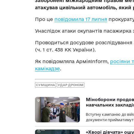
заборонені міжнародним правом мето
атакував цивільний автомобіль, який 
Про це
повідомила 17 липня
прокурату
Унаслідок атаки окупантів пасажирка 
Проводиться досудове розслідування з
(ч. 1 ст. 438 КК України).
Як повідомляла АрміяInform,
росіяни 
камікадзе
.
СУМЩИНА
УДАР ДРОНОМ
Міноборони продов
навчальних закладі
Вступну кампанію до вій
документи прийматимуть 
«Хворі дівчата» ош