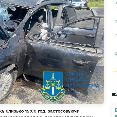
13
12
12
12
В
ку близько 15:00 год, застосовуючи