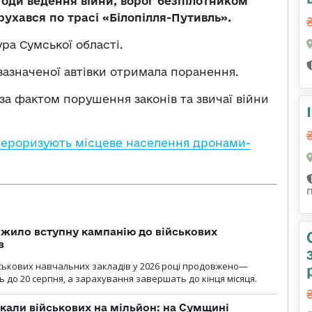
ди ведення війни, ворог безпілотником
рухався по трасі «Білопілля-Путивль».
ра Сумської області.
зазначеної автівки отримала поранення.
а фактом порушення законів та звичаї війни
тероризують місцеве населення дронами-
жило вступну кампанію до військових
в
ськових навчальних закладів у 2026 році продовжено—
до 20 серпня, а зарахування завершать до кінця місяця.
укали військових на мільйон: на Сумщині