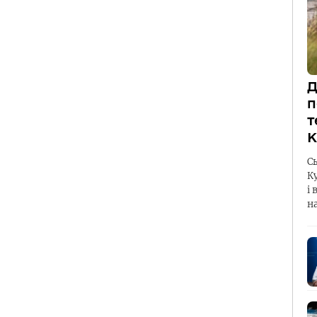
Д
п
т
К
С
К
і 
н