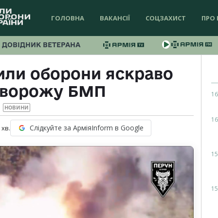
ГОЛОВНА
ВАКАНСІЇ
СОЦЗАХИСТ
ПРО 
ДОВІДНИК ВЕТЕРАНА
или оборони яскраво
 ворожу БМП
16
НОВИНИ
16
Слідкуйте за АрміяInform в Google
хв.
15
15