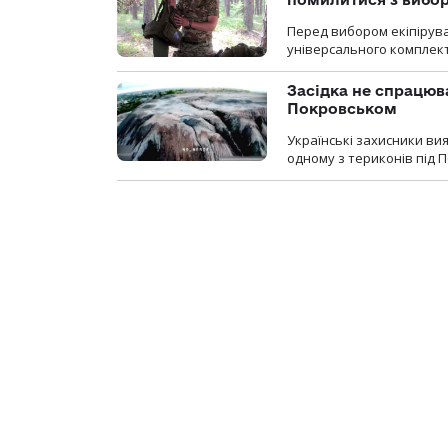
Перед вибором екіпірув
універсального комплекту,
Засідка не спрацюв
Покровськом
Українські захисники вия
одному з териконів під 