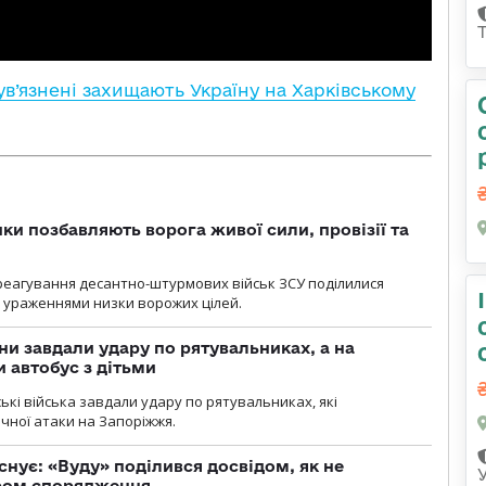
ув’язнені захищають Україну на Харківському
ки позбавляють ворога живої сили, провізії та
 реагування десантно-штурмових військ ЗСУ поділилися
ураженнями низки ворожих цілей.
ни завдали удару по рятувальниках, а на
 автобус з дітьми
йські війська завдали удару по рятувальниках, які
ічної атаки на Запоріжжя.
снує: «Вуду» поділився досвідом, як не
ром спорядження