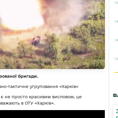
15
14
14
13
зованої бригади.
но-тактичне угруповання «Харків»
В
 є не просто красивим висловом, це
вважають в ОТУ «Харків».