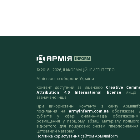
© 2018 - 2026, ІНФОРМАЦІЙНЕ АГЕНТСТВО,
Міністерство оборони України
Контент доступний за ліцензією
Creative Comm
Attribution 4.0 International license
якщо 
зазначено інше.
При використанні контенту з сайту АрміяInf
посилання на
armyinform.com.ua
обов’язкове. 
суб’єктів у сфері онлайн-медіа обов’язкови
розміщення у першому абзаці матеріалу прямого
відкритого для пошукових систем гіперпосилання
цитований матеріал.
Політика користування сайтом АрміяInform