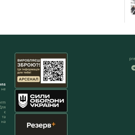
pr
ons
не
orm
Для
м є
 та
 на