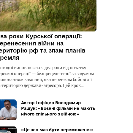
ва роки Курської операції:
еренесення війни на
ериторію рф та злам планів
ремля
ьогодні виповнюється два роки від початку
урської операції — безпрецедентної за задумом
виконанням кампанії, яка перенесла бойові дії
а територію держави-агресора. Цей крок…
Актор і офіцер Володимир
Ращук: «Воєнні фільми не мають
нічого спільного з війною»
«Це зло має бути переможене»: