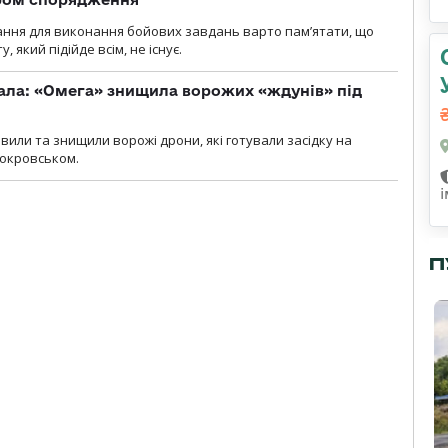
ання для виконання бойових завдань варто пам’ятати, що
 який підійде всім, не існує.
ала: «Омега» знищила ворожих «ждунів» під
вили та знищили ворожі дрони, які готували засідку на
Покровськом.
П