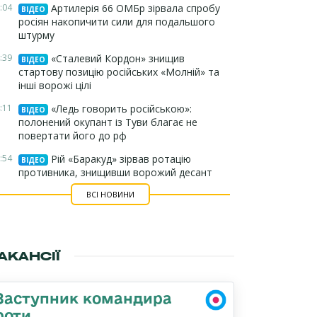
:04
Артилерія 66 ОМБр зірвала спробу
ВІДЕО
росіян накопичити сили для подальшого
штурму
:39
«Сталевий Кордон» знищив
ВІДЕО
стартову позицію російських «Молній» та
інші ворожі цілі
:11
«Ледь говорить російською»:
ВІДЕО
полонений окупант із Туви благає не
повертати його до рф
:54
Рій «Баракуд» зірвав ротацію
ВІДЕО
противника, знищивши ворожий десант
ВСІ НОВИНИ
АКАНСІЇ
Заступник командира
роти