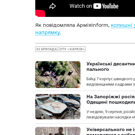
Як повідомляла АрміяInform,
колишні 
напрямку.
42 БРИГАДА
ОТУ «ХАРКІВ»
Українські десантни
пального
Бійці 7 корпус швидкого
видовищними кадрами з 
На Запоріжжі росія
Одещині пошкодили
У неділю, 9 серпня, росі
ліквідовували наслідки н
Універсального не і
помилитися з вибо