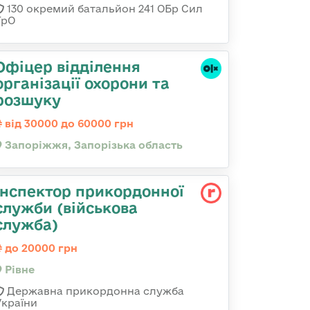
130 окремий батальйон 241 ОБр Сил
ТрО
Офіцер відділення
організації охорони та
розшуку
від 30000 до 60000 грн
Запоріжжя, Запорізька область
Інспектор прикордонної
служби (військова
служба)
до 20000 грн
Рівне
Державна прикордонна служба
України