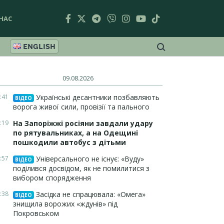
НАС
ENGLISH
09.08.2026
:41
Українські десантники позбавляють
ВІДЕО
ворога живої сили, провізії та пального
:19
На Запоріжжі росіяни завдали удару
по рятувальниках, а на Одещині
пошкодили автобус з дітьми
:57
Універсального не існує: «Вуду»
ВІДЕО
поділився досвідом, як не помилитися з
вибором спорядження
:38
Засідка не спрацювала: «Омега»
ВІДЕО
знищила ворожих «ждунів» під
Покровськом