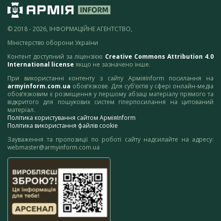
© 2018 - 2026, ІНФОРМАЦІЙНЕ АГЕНТСТВО,
Міністерство оборони України
Контент доступний за ліцензією
Creative Commons Attribution 4.0
International license
якщо не зазначено інше.
При використанні контенту з сайту АрміяInform посилання на
armyinform.com.ua
обов’язкове. Для суб’єктів у сфері онлайн-медіа
обов’язковим є розміщення у першому абзаці матеріалу прямого та
відкритого для пошукових систем гіперпосилання на цитований
матеріал.
Політика користування сайтом АрміяInform
Політика використання файлів cookie
Зауваження та пропозиції по роботі сайту надсилайте на адресу:
webmaster@armyinform.com.ua