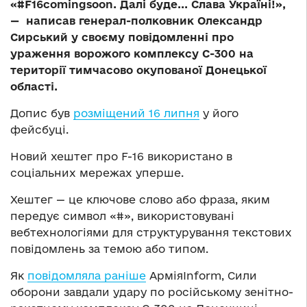
«#F16comingsoon. Далі буде... Слава Україні!»,
— написав генерал-полковник Олександр
Сирський у своєму повідомленні про
ураження ворожого комплексу С-300 на
території тимчасово окупованої Донецької
області.
Допис був
розміщений 16 липня
у його
фейсбуці.
Новий хештег про F-16 використано в
соціальних мережах уперше.
Хештег — це ключове слово або фраза, яким
передує символ «#», використовувані
вебтехнологіями для структурування текстових
повідомлень за темою або типом.
Як
повідомляла раніше
АрміяInform, Сили
оборони завдали удару по російському зенітно-