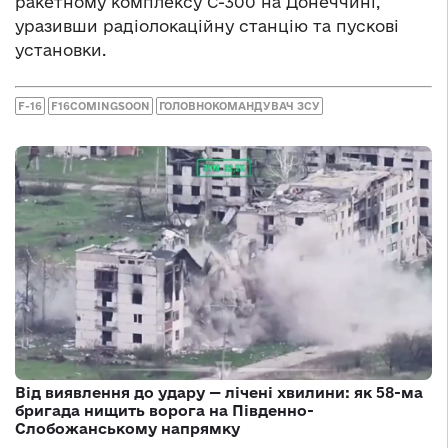
ракетному комплексу С-300 на Донеччині,
уразивши радіолокаційну станцію та пускові
установки.
F-16
F16COMINGSOON
ГОЛОВНОКОМАНДУВАЧ ЗСУ
Від виявлення до удару — лічені хвилини: як 58-ма
бригада нищить ворога на Південно-
Слобожанському напрямку