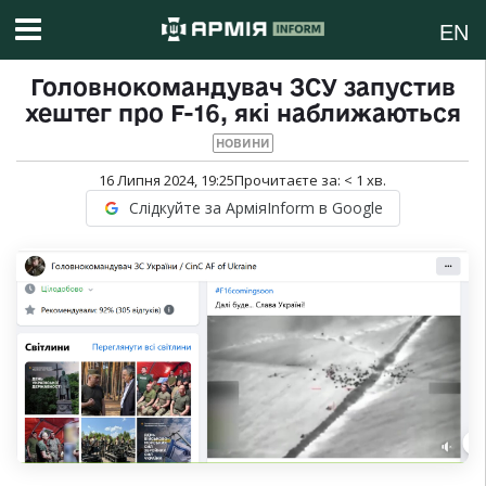
EN
Головнокомандувач ЗСУ запустив
хештег про F-16, які наближаються
НОВИНИ
16 Липня 2024, 19:25
Прочитаєте за:
< 1
хв.
Слідкуйте за АрміяInform в Google