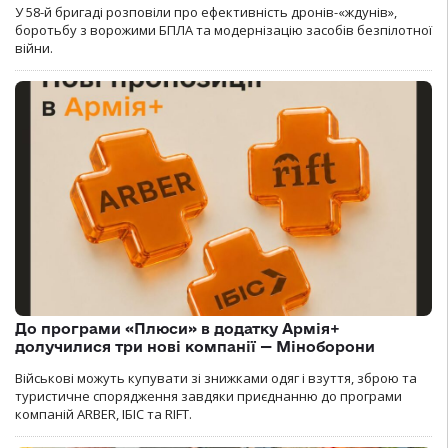
У 58-й бригаді розповіли про ефективність дронів-«ждунів»,
боротьбу з ворожими БПЛА та модернізацію засобів безпілотної
війни.
До програми «Плюси» в додатку Армія+
долучилися три нові компанії — Міноборони
Військові можуть купувати зі знижками одяг і взуття, зброю та
туристичне спорядження завдяки приєднанню до програми
компаній ARBER, ІБІС та RIFT.