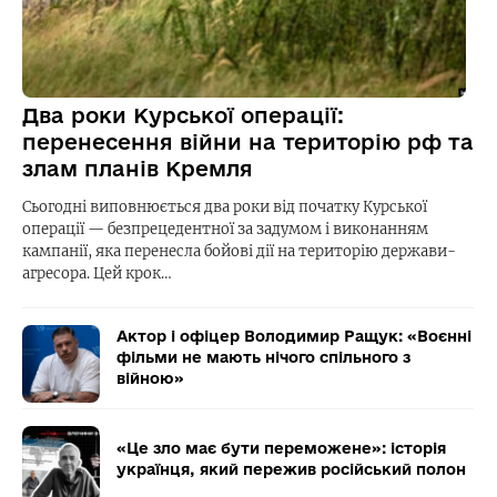
Два роки Курської операції:
перенесення війни на територію рф та
злам планів Кремля
Сьогодні виповнюється два роки від початку Курської
операції — безпрецедентної за задумом і виконанням
кампанії, яка перенесла бойові дії на територію держави-
агресора. Цей крок…
Актор і офіцер Володимир Ращук: «Воєнні
фільми не мають нічого спільного з
війною»
«Це зло має бути переможене»: історія
українця, який пережив російський полон