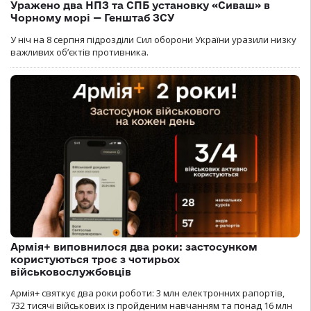
Уражено два НПЗ та СПБ установку «Сиваш» в
Чорному морі — Генштаб ЗСУ
У ніч на 8 серпня підрозділи Сил оборони України уразили низку
важливих об’єктів противника.
Армія+ виповнилося два роки: застосунком
користуються троє з чотирьох
військовослужбовців
Армія+ святкує два роки роботи: 3 млн електронних рапортів,
732 тисячі військових із пройденим навчанням та понад 16 млн