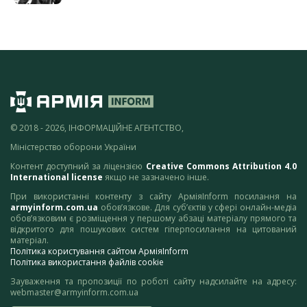
© 2018 - 2026, ІНФОРМАЦІЙНЕ АГЕНТСТВО,
Міністерство оборони України
Контент доступний за ліцензією
Creative Commons Attribution 4.0
International license
якщо не зазначено інше.
При використанні контенту з сайту АрміяInform посилання на
armyinform.com.ua
обов’язкове. Для суб’єктів у сфері онлайн-медіа
обов’язковим є розміщення у першому абзаці матеріалу прямого та
відкритого для пошукових систем гіперпосилання на цитований
матеріал.
Політика користування сайтом АрміяInform
Політика використання файлів cookie
Зауваження та пропозиції по роботі сайту надсилайте на адресу:
webmaster@armyinform.com.ua