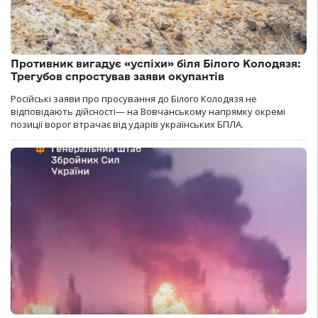
Противник вигадує «успіхи» біля Білого Колодязя:
Трегубов спростував заяви окупантів
Російські заяви про просування до Білого Колодязя не
відповідають дійсності— на Вовчанському напрямку окремі
позиції ворог втрачає від ударів українських БПЛА.