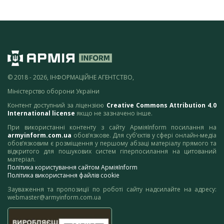
© 2018 - 2026, ІНФОРМАЦІЙНЕ АГЕНТСТВО,
Міністерство оборони України
Контент доступний за ліцензією
Creative Commons Attribution 4.0
International license
якщо не зазначено інше.
При використанні контенту з сайту АрміяInform посилання на
armyinform.com.ua
обов’язкове. Для суб’єктів у сфері онлайн-медіа
обов’язковим є розміщення у першому абзаці матеріалу прямого та
відкритого для пошукових систем гіперпосилання на цитований
матеріал.
Політика користування сайтом АрміяInform
Політика використання файлів cookie
Зауваження та пропозиції по роботі сайту надсилайте на адресу:
webmaster@armyinform.com.ua