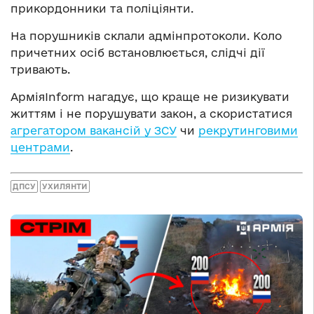
прикордонники та поліціянти.
На порушників склали адмінпротоколи. Коло
причетних осіб встановлюється, слідчі дії
тривають.
АрміяInform нагадує, що краще не ризикувати
життям і не порушувати закон, а скористатися
агрегатором вакансій у ЗСУ
чи
рекрутинговими
центрами
.
ДПСУ
УХИЛЯНТИ