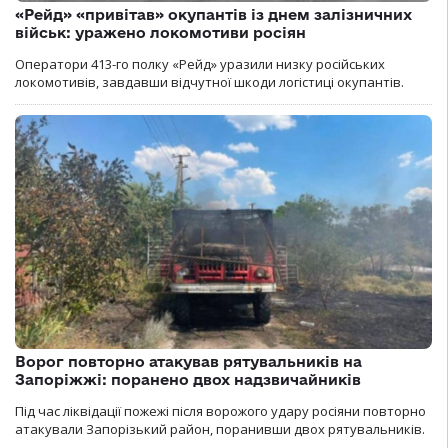
«Рейд» «привітав» окупантів із днем залізничних
військ: уражено локомотиви росіян
Оператори 413-го полку «Рейд» уразили низку російських
локомотивів, завдавши відчутної шкоди логістиці окупантів.
Ворог повторно атакував рятувальників на
Запоріжжі: поранено двох надзвичайників
Під час ліквідації пожежі після ворожого удару росіяни повторно
атакували Запорізький район, поранивши двох рятувальників.