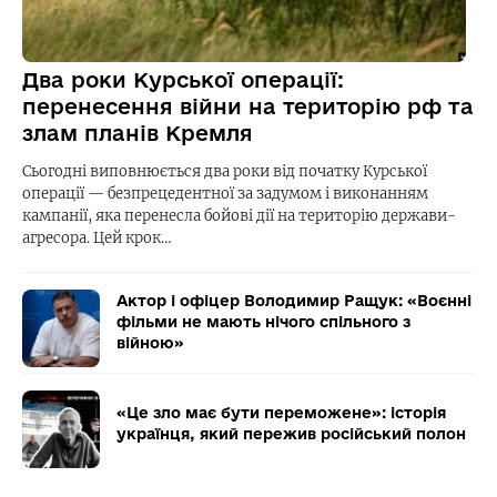
Два роки Курської операції:
перенесення війни на територію рф та
злам планів Кремля
Сьогодні виповнюється два роки від початку Курської
операції — безпрецедентної за задумом і виконанням
кампанії, яка перенесла бойові дії на територію держави-
агресора. Цей крок…
Актор і офіцер Володимир Ращук: «Воєнні
фільми не мають нічого спільного з
війною»
«Це зло має бути переможене»: історія
українця, який пережив російський полон