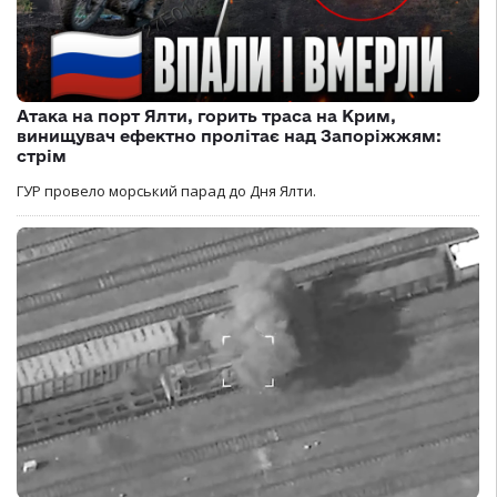
Атака на порт Ялти, горить траса на Крим,
винищувач ефектно пролітає над Запоріжжям:
стрім
ГУР провело морський парад до Дня Ялти.