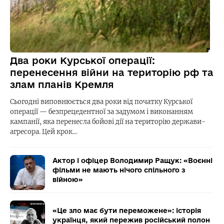
Два роки Курської операції:
перенесення війни на територію рф та
злам планів Кремля
Сьогодні виповнюється два роки від початку Курської
операції — безпрецедентної за задумом і виконанням
кампанії, яка перенесла бойові дії на територію держави-
агресора. Цей крок…
Актор і офіцер Володимир Ращук: «Воєнні
фільми не мають нічого спільного з
війною»
«Це зло має бути переможене»: історія
українця, який пережив російський полон