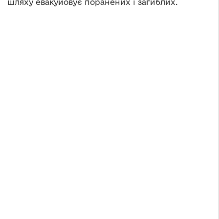
шляху евакуйовує поранених і загиблих.