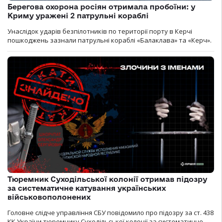
Берегова охорона росіян отримала пробоїни: у
Криму уражені 2 патрульні кораблі
Унаслідок ударів безпілотників по території порту в Керчі
пошкоджень зазнали патрульні кораблі «Балаклава» та «Керч».
Тюремник Суходільської колонії отримав підозру
за систематичне катування українських
військовополонених
Головне слідче управління СБУ повідомило про підозру за ст. 438
КК України тюремнику Суходільської колонії за систематичне