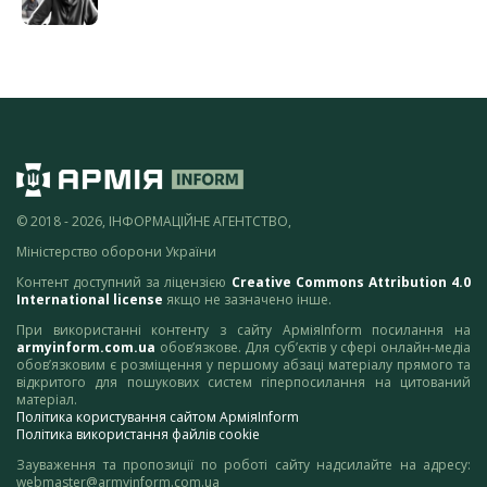
© 2018 - 2026, ІНФОРМАЦІЙНЕ АГЕНТСТВО,
Міністерство оборони України
Контент доступний за ліцензією
Creative Commons Attribution 4.0
International license
якщо не зазначено інше.
При використанні контенту з сайту АрміяInform посилання на
armyinform.com.ua
обов’язкове. Для суб’єктів у сфері онлайн-медіа
обов’язковим є розміщення у першому абзаці матеріалу прямого та
відкритого для пошукових систем гіперпосилання на цитований
матеріал.
Політика користування сайтом АрміяInform
Політика використання файлів cookie
Зауваження та пропозиції по роботі сайту надсилайте на адресу:
webmaster@armyinform.com.ua