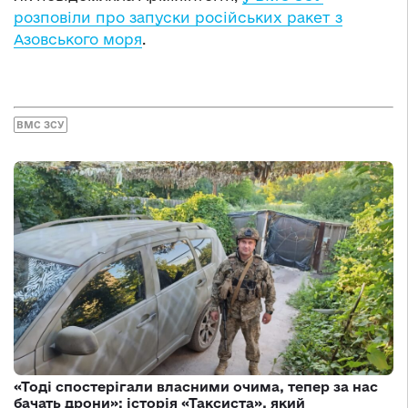
розповіли про запуски російських ракет з
Азовського моря
.
ВМС ЗСУ
«Тоді спостерігали власними очима, тепер за нас
бачать дрони»: історія «Таксиста», який