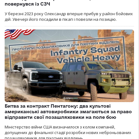
повернувся із СЗЧ
У березні 2023 року Олександр вперше прибув у район бойових
дій. Увечері його посадили в пікап і повезли на позицію.
Битва за контракт Пентагону: два культові
американські автовиробники змагаються за право
відправити свої позашляховики на поле бою
Міністерство війни США визначилося з колом компаній,
допущених до фінальної стадії розробки нових неброньованих
позашляховиків для піхотних відділень.