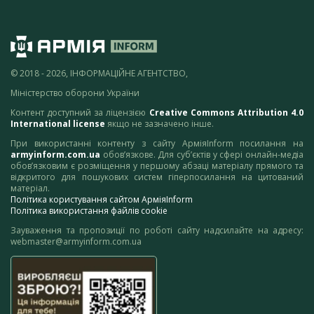
© 2018 - 2026, ІНФОРМАЦІЙНЕ АГЕНТСТВО,
Міністерство оборони України
Контент доступний за ліцензією
Creative Commons Attribution 4.0
International license
якщо не зазначено інше.
При використанні контенту з сайту АрміяInform посилання на
armyinform.com.ua
обов’язкове. Для суб’єктів у сфері онлайн-медіа
обов’язковим є розміщення у першому абзаці матеріалу прямого та
відкритого для пошукових систем гіперпосилання на цитований
матеріал.
Політика користування сайтом АрміяInform
Політика використання файлів cookie
Зауваження та пропозиції по роботі сайту надсилайте на адресу:
webmaster@armyinform.com.ua