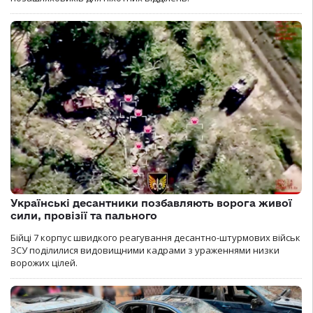
Українські десантники позбавляють ворога живої
сили, провізії та пального
Бійці 7 корпус швидкого реагування десантно-штурмових військ
ЗСУ поділилися видовищними кадрами з ураженнями низки
ворожих цілей.