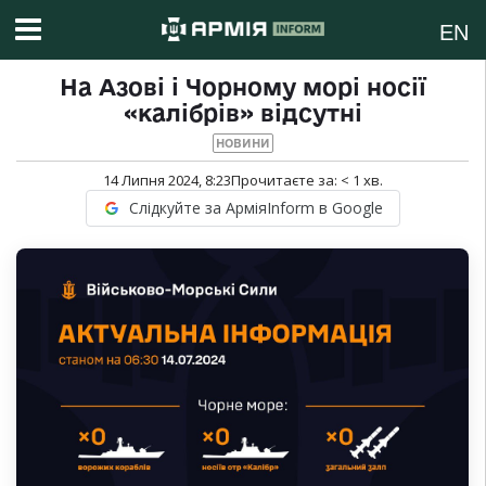
EN
На Азові і Чорному морі носії
«калібрів» відсутні
НОВИНИ
14 Липня 2024, 8:23
Прочитаєте за:
< 1
хв.
Слідкуйте за АрміяInform в Google