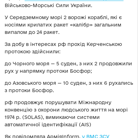
Військово-Морські Сили України.
У Середземному морі 2 ворожі кораблі, які є
носіями крилатих ракет «калібр» загальним
випалом до 24 ракет.
За добу в інтересах рф прохід Керченською
протокою здійснили:
до Чорного моря — 5 суден, з них 2 продовжили
рух у напрямку протоки Босфор;
до Азовського моря — 10 суден, з них 6 рухались
з протоки Босфор.
рф продовжує порушувати Міжнародну
конвенцію з охорони людського життя на морі
1974 р. (SOLAS), вимикаючи системи
автоматичної ідентифікації (AIS)
Як повідомляла АрміяInform,
у ВМС ЗСУ