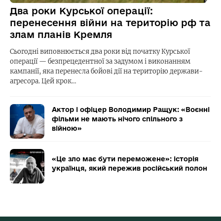
Два роки Курської операції:
перенесення війни на територію рф та
злам планів Кремля
Сьогодні виповнюється два роки від початку Курської
операції — безпрецедентної за задумом і виконанням
кампанії, яка перенесла бойові дії на територію держави-
агресора. Цей крок…
Актор і офіцер Володимир Ращук: «Воєнні
фільми не мають нічого спільного з
війною»
«Це зло має бути переможене»: історія
українця, який пережив російський полон