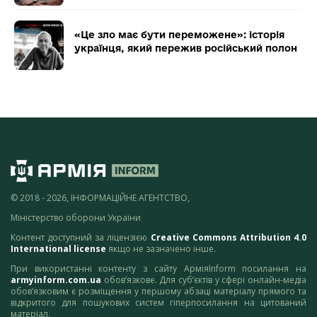
«Це зло має бути переможене»: історія
українця, який пережив російський полон
© 2018 - 2026, ІНФОРМАЦІЙНЕ АГЕНТСТВО,
Міністерство оборони України
Контент доступний за ліцензією
Creative Commons Attribution 4.0
International license
якщо не зазначено інше.
При використанні контенту з сайту АрміяInform посилання на
armyinform.com.ua
обов’язкове. Для суб’єктів у сфері онлайн-медіа
обов’язковим є розміщення у першому абзаці матеріалу прямого та
відкритого для пошукових систем гіперпосилання на цитований
матеріал.