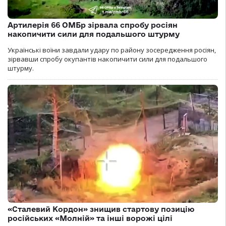
Артилерія 66 ОМБр зірвала спробу росіян
накопичити сили для подальшого штурму
Українські воїни завдали удару по району зосередження росіян,
зірвавши спробу окупантів накопичити сили для подальшого
штурму.
«Сталевий Кордон» знищив стартову позицію
російських «Молній» та інші ворожі цілі