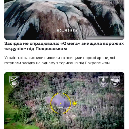
Засідка не спрацювала: «Омега» знищила ворожих
«ждунів» під Покровськом
Українські захисники виявили та знищили ворожі дрони, які
готували засідку на одному з териконів під Покровськом.