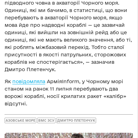
підводного човна в акваторії Чорного моря.
Одиниці, які ми бачимо, в статистиці, що вони
перебувають в акваторії Чорного моря, якщо
мова йде про надводні кораблі — це зазвичай
одиниці, які вийшли на зовнішній рейд або це
одиниці, які не мають великого значення, або ті,
які роблять міжбазовий перехід. Тобто сталої
присутності в якості патрульних, сторожових
кораблів не спостерігається», — зазначив
Дмитро Плетенчук.
Як
повідомляла
АрміяInform, у Чорному морі
станом на ранок 11 липня перебувають два
ворожі кораблі, носії крилатих ракет «калібр»
відсутні.
АЗОВСЬКЕ МОРЕ
ВМС ЗСУ
ДМИТРО ПЛЕТЕНЧУК