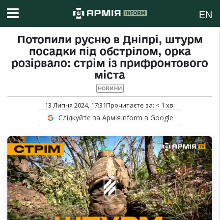
EN
Потопили русню в Дніпрі, штурм
посадки під обстрілом, орка
розірвало: стрім із прифронтового
міста
НОВИНИ
13 Липня 2024, 17:31
Прочитаєте за:
< 1
хв.
Слідкуйте за АрміяInform в Google