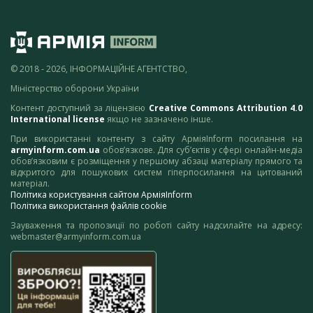
© 2018 - 2026, ІНФОРМАЦІЙНЕ АГЕНТСТВО,
Міністерство оборони України
Контент доступний за ліцензією
Creative Commons Attribution 4.0
International license
якщо не зазначено інше.
При використанні контенту з сайту АрміяInform посилання на
armyinform.com.ua
обов’язкове. Для суб’єктів у сфері онлайн-медіа
обов’язковим є розміщення у першому абзаці матеріалу прямого та
відкритого для пошукових систем гіперпосилання на цитований
матеріал.
Політика користування сайтом АрміяInform
Політика використання файлів cookie
Зауваження та пропозиції по роботі сайту надсилайте на адресу:
webmaster@armyinform.com.ua