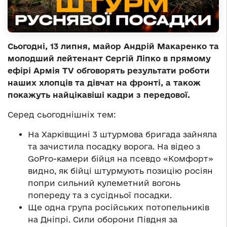
Сьогодні, 13 липня, майор Андрій Макаренко та
молодший лейтенант Сергій Ліпко в прямому
ефірі Армія TV обговорять результати роботи
наших хлопців та дівчат на фронті, а також
покажуть найцікавіші кадри з передової.
Серед сьогоднішніх тем:
На Харківщині 3 штурмова бригада зайняла
та зачистила посадку ворога. На відео з
GoPro-камери бійця на псевдо «Комфорт»
видно, як бійці штурмують позицію росіян
попри сильний кулеметний вогонь
попереду та з сусідньої посадки.
Ще одна група російських потопельників
на Дніпрі. Сили оборони Півдня за