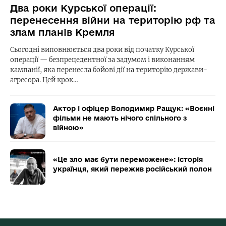
Два роки Курської операції:
перенесення війни на територію рф та
злам планів Кремля
Сьогодні виповнюється два роки від початку Курської
операції — безпрецедентної за задумом і виконанням
кампанії, яка перенесла бойові дії на територію держави-
агресора. Цей крок…
Актор і офіцер Володимир Ращук: «Воєнні
фільми не мають нічого спільного з
війною»
«Це зло має бути переможене»: історія
українця, який пережив російський полон