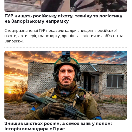
ГУР нищать російську піхоту, техніку та логістику
на Запорізькому напрямку
Спецпризначенці ГУР показали кадри знищення російської
піхоти, артилерії, транспорту, дронів та логістичних об’єктів на
Запоріжжі.
Знищив шістьох росіян, а сімох взяв у полон:
історія командира «Гіря»