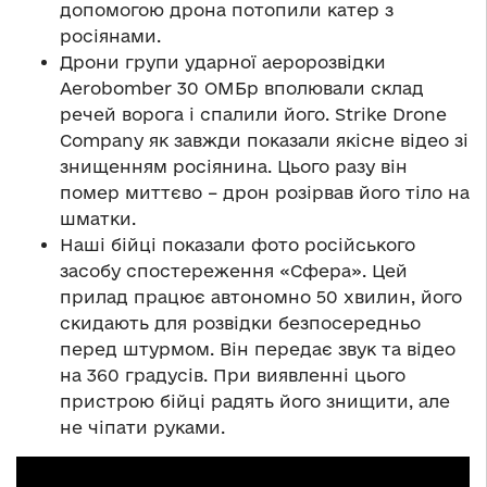
допомогою дрона потопили катер з
росіянами.
Дрони групи ударної аеророзвідки
Aerobomber 30 ОМБр вполювали склад
речей ворога і спалили його. Strike Drone
Company як завжди показали якісне відео зі
знищенням росіянина. Цього разу він
помер миттєво – дрон розірвав його тіло на
шматки.
Наші бійці показали фото російського
засобу спостереження «Сфера». Цей
прилад працює автономно 50 хвилин, його
скидають для розвідки безпосередньо
перед штурмом. Він передає звук та відео
на 360 градусів. При виявленні цього
пристрою бійці радять його знищити, але
не чіпати руками.