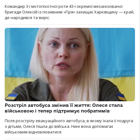
Командир 3-ї мотопіхотної роти 43-ї окремої механізованої
бригади Олексій із позивним «Гіря» захищає Харківщину — край,
де народився та виріс.
Розстріл автобуса змінив її життя: Олеся стала
військовою і тепер підтримує побратимів
Після розстрілу евакуаційного автобуса, в якому їхала її подруга
з дітьми, Олеся пішла до війська. Нині вона допомагає
військовим відновлюватися.