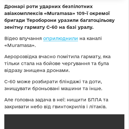
Дронарі роти ударних безпілотних
авіакомплексів «Muramasa» 109-ї окремої
бригади Тероборони уразили багатоцільову
зенітну гармату С-60 на базі уралу.
Відео влучання
оприлюднили
на каналі
«Muramasa».
Аеророзвідка вчасно помітила гармату, яка
тільки стала на бойове чергування та була
відразу знищена дронами.
С-60 може розбирати бліндажі та доти,
знищувати броньовані машини та інше.
Але головна задача в неї: нищити БПЛА та
закривати небо від гвинтокрилів і літаків.