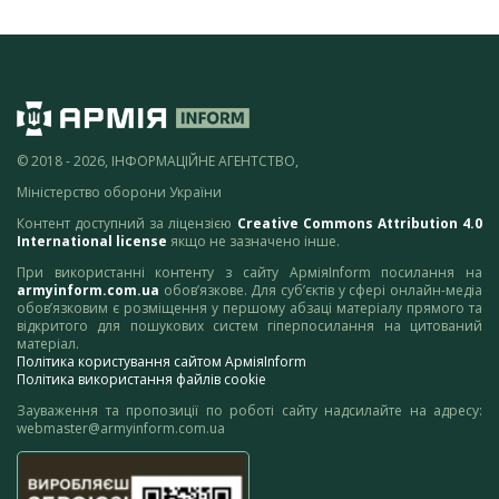
© 2018 - 2026, ІНФОРМАЦІЙНЕ АГЕНТСТВО,
Міністерство оборони України
Контент доступний за ліцензією
Creative Commons Attribution 4.0
International license
якщо не зазначено інше.
При використанні контенту з сайту АрміяInform посилання на
armyinform.com.ua
обов’язкове. Для суб’єктів у сфері онлайн-медіа
обов’язковим є розміщення у першому абзаці матеріалу прямого та
відкритого для пошукових систем гіперпосилання на цитований
матеріал.
Політика користування сайтом АрміяInform
Політика використання файлів cookie
Зауваження та пропозиції по роботі сайту надсилайте на адресу:
webmaster@armyinform.com.ua