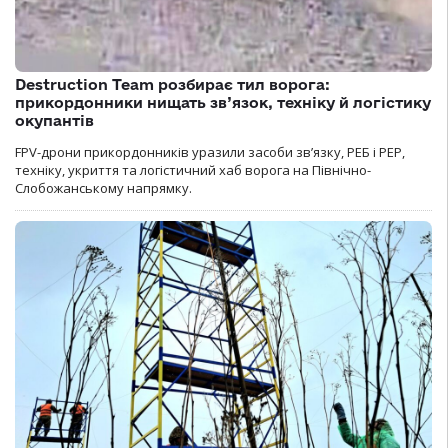
Destruction Team розбирає тил ворога:
прикордонники нищать зв’язок, техніку й логістику
окупантів
FPV-дрони прикордонників уразили засоби зв’язку, РЕБ і РЕР,
техніку, укриття та логістичний хаб ворога на Північно-
Слобожанському напрямку.