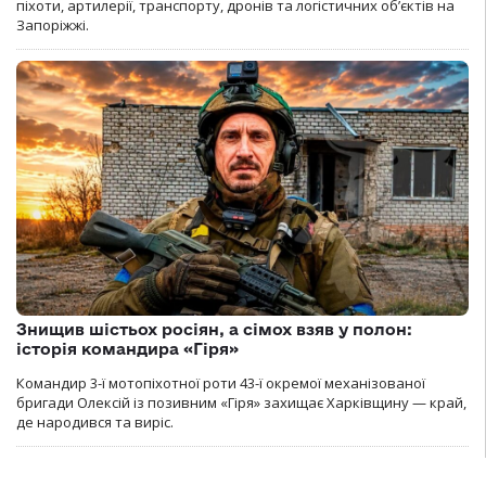
піхоти, артилерії, транспорту, дронів та логістичних об’єктів на
Запоріжжі.
Знищив шістьох росіян, а сімох взяв у полон:
історія командира «Гіря»
Командир 3-ї мотопіхотної роти 43-ї окремої механізованої
бригади Олексій із позивним «Гіря» захищає Харківщину — край,
де народився та виріс.