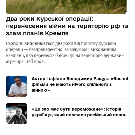
Два роки Курської операції:
перенесення війни на територію рф та
злам планів Кремля
Сьогодні виповнюється два роки від початку Курської
операції — безпрецедентної за задумом і виконанням
кампанії, яка перенесла бойові дії на територію держави-
агресора. Цей крок…
Актор і офіцер Володимир Ращук: «Воєнні
фільми не мають нічого спільного з
війною»
«Це зло має бути переможене»: історія
українця, який пережив російський полон