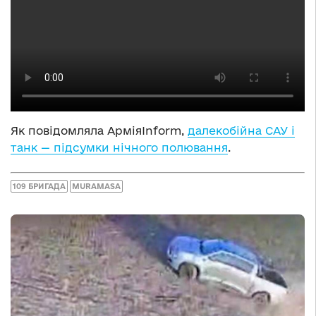
Як повідомляла АрміяInform,
далекобійна САУ і
танк — підсумки нічного полювання
.
109 БРИГАДА
MURAMASA