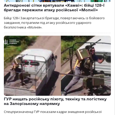
Антидронові сітки врятували «Хамві»: бійці 128-ї
бригади пережили атаку російської «Молнії»
Бійці 128-ї Закарпатської бригади, повертаючись із бойового
завдання, потрапили під атаку російського ударного
безпілотника «Молнія».
ГУР нищать російську піхоту, техніку та логістику
на Запорізькому напрямку
Спецпризначенці ГУР показали кадри знищення російської