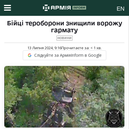
EN
Бійці тероборони знищили ворожу
гармату
НОВИНИ
13 Липня 2024, 9:16
Прочитаєте за:
< 1
хв.
Слідкуйте за АрміяInform в Google