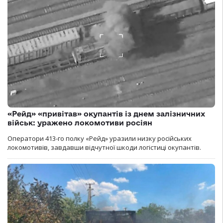
«Рейд» «привітав» окупантів із днем залізничних
військ: уражено локомотиви росіян
Оператори 413-го полку «Рейд» уразили низку російських
локомотивів, завдавши відчутної шкоди логістиці окупантів.