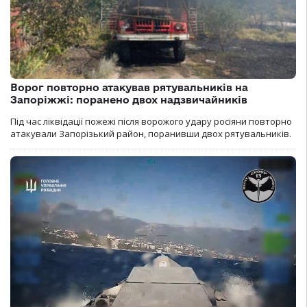
Ворог повторно атакував рятувальників на
Запоріжжі: поранено двох надзвичайників
Під час ліквідації пожежі після ворожого удару росіяни повторно
атакували Запорізький район, поранивши двох рятувальників.