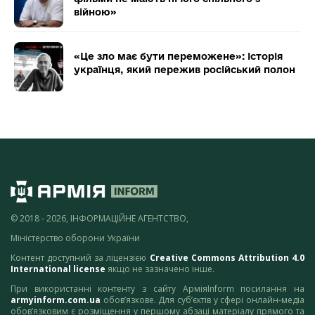
війною»
«Це зло має бути переможене»: історія
українця, який пережив російський полон
© 2018 - 2026, ІНФОРМАЦІЙНЕ АГЕНТСТВО,
Міністерство оборони України
Контент доступний за ліцензією
Creative Commons Attribution 4.0
International license
якщо не зазначено інше.
При використанні контенту з сайту АрміяInform посилання на
armyinform.com.ua
обов’язкове. Для суб’єктів у сфері онлайн-медіа
обов’язковим є розміщення у першому абзаці матеріалу прямого та