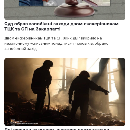
Суд обрав запобіжні заходи двом екскерівникам
ТЦК та СП на Закарпатті
Двом екскерівникам ТЦК та СП, яких ДБР викрило на
незаконному «списанні» понад тисячі чоловіків, обрано
запобіжний захід.
Дві людини загинуло, шестеро постраждали