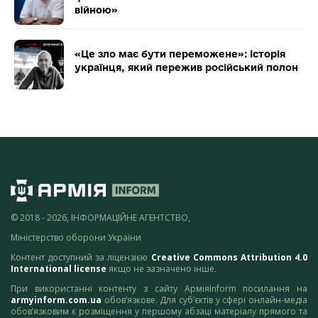
війною»
«Це зло має бути переможене»: історія
українця, який пережив російський полон
© 2018 - 2026, ІНФОРМАЦІЙНЕ АГЕНТСТВО,
Міністерство оборони України
Контент доступний за ліцензією
Creative Commons Attribution 4.0
International license
якщо не зазначено інше.
При використанні контенту з сайту АрміяInform посилання на
armyinform.com.ua
обов’язкове. Для суб’єктів у сфері онлайн-медіа
обов’язковим є розміщення у першому абзаці матеріалу прямого та