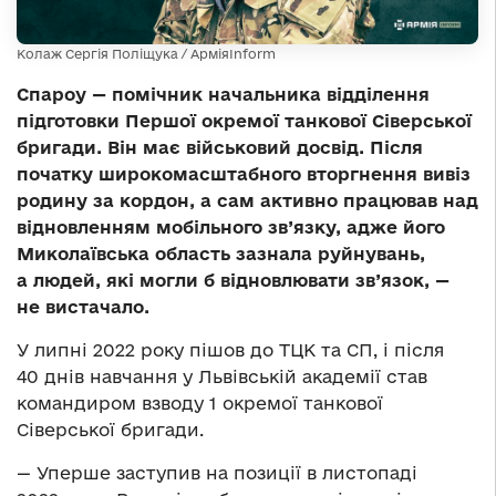
Колаж Сергія Поліщука / АрміяInform
Спароу — помічник начальника відділення
підготовки Першої окремої танкової Сіверської
бригади. Він має військовий досвід. Після
початку широкомасштабного вторгнення вивіз
родину за кордон, а сам активно працював над
відновленням мобільного зв’язку, адже його
Миколаївська область зазнала руйнувань,
а людей, які могли б відновлювати зв’язок, —
не вистачало.
У липні 2022 року пішов до ТЦК та СП, і після
40 днів навчання у Львівській академії став
командиром взводу 1 окремої танкової
Сіверської бригади.
— Уперше заступив на позиції в листопаді