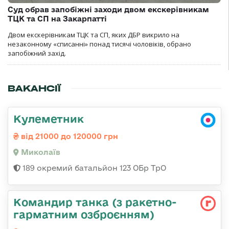
Суд обрав запобіжні заходи двом екскерівникам
ТЦК та СП на Закарпатті
Двом екскерівникам ТЦК та СП, яких ДБР викрило на
незаконному «списанні» понад тисячі чоловіків, обрано
запобіжний захід.
ВАКАНСІЇ
Кулеметник
від 21000 до 120000 грн
Миколаїв
189 окремий батальйон 123 ОБр ТрО
Командиp танка (з pакетно-
гарматним озброєнням)