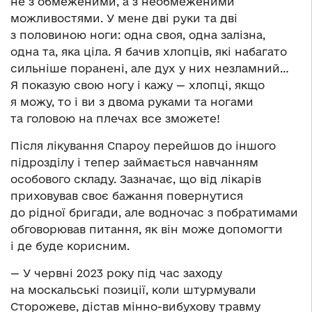
не з обмеженими, а з необмеженими
можливостями. У мене дві руки та дві
з половиною ноги: одна своя, одна залізна,
одна та, яка ціла. Я бачив хлопців, які набагато
сильніше поранені, але дух у них незламний…
Я показую свою ногу і кажу — хлопці, якщо
я можу, то і ви з двома руками та ногами
та головою на плечах все зможете!
Після лікування Спароу перейшов до іншого
підрозділу і тепер займається навчанням
особового складу. Зазначає, що від лікарів
приховував своє бажання повернутися
до рідної бригади, але водночас з побратимами
обговорював питання, як він може допомогти
і де буде корисним.
— У червні 2023 року під час заходу
на москальські позиції, коли штурмували
Сторожеве, дістав мінно-вибухову травму