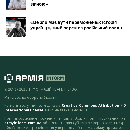
війною»
«Це зло має бути переможене»: історія
українця, який пережив російський полон
© 2018 - 2026, ІНФОРМАЦІЙНЕ АГЕНТСТВО,
Міністерство оборони України
Контент доступний за ліцензією
Creative Commons Attribution 4.0
International license
якщо не зазначено інше.
При використанні контенту з сайту АрміяInform посилання на
armyinform.com.ua
обов’язкове. Для суб’єктів у сфері онлайн-медіа
обов’язковим є розміщення у першому абзаці матеріалу прямого та