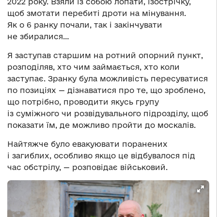
2022 року. Взяли із собою лопати, ізострічку,
щоб змотати перебиті дроти на мінування.
Як о 6 ранку почали, так і закінчувати
не збиралися…
Я заступав старшим на ротний опорний пункт,
розподіляв, хто чим займається, хто коли
заступає. Зранку була можливість пересуватися
по позиціях — дізнаватися про те, що зроблено,
що потрібно, проводити якусь групу
із суміжного чи розвідувального підрозділу, щоб
показати їм, де можливо пройти до москалів.
Найтяжче було евакуювати поранених
і загиблих, особливо якщо це відбувалося під
час обстрілу, — розповідає військовий.