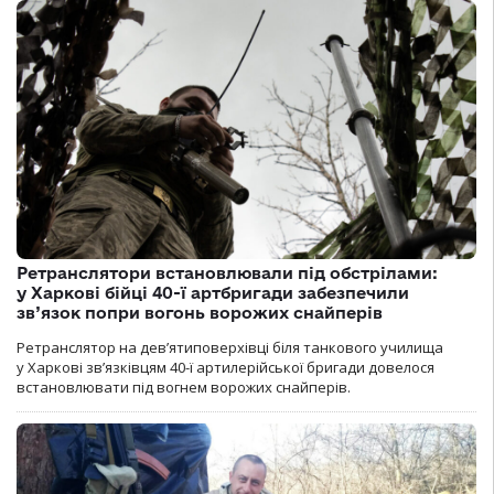
Ретранслятори встановлювали під обстрілами:
у Харкові бійці 40-ї артбригади забезпечили
зв’язок попри вогонь ворожих снайперів
Ретранслятор на дев’ятиповерхівці біля танкового училища
у Харкові зв’язківцям 40-ї артилерійської бригади довелося
встановлювати під вогнем ворожих снайперів.