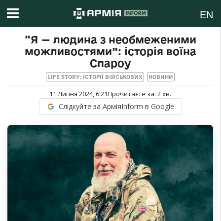
EN
“Я — людина з необмеженими
можливостями”: історія воїна
Спароу
LIFE STORY: ІСТОРІЇ ВІЙСЬКОВИХ
НОВИНИ
11 Липня 2024, 6:21
Прочитаєте за:
2
хв.
Слідкуйте за АрміяInform в Google