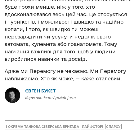
буде трохи менше, ніж у того, хто
вдосконалювався весь цей час. Це стосується
і турнікетів, і можливості швидко та надійно
копати, і того, як швидко ти можеш
перезарядити чи усунути недолік свого
автомата, кулемета або гранатомета. Тому
навчання важливі для того, щоб у людини
виробилися навички та досвід.
Адже ми Перемогу не чекаємо. Ми Перемогу
наближаємо. Хто як може, — каже сталевий.
ЄВГЕН БУКЕТ
Кореспондент АрміяInform
1 ОКРЕМА ТАНКОВА СІВЕРСЬКА БРИГАДА
ЛАЙФСТОРІ
СПАРОУ