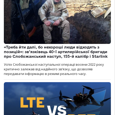
«Треба йти далі, бо нехороші люди відходять з
позицій»: зв’язківець 40-ї артилерійської бригади
про Слобожанський наступ, 155-й калібр і Starlink
Успіх Слобожанської наступальної операції восени 2022 року
критично залежав від надійного зв’язку, що дозволяв
передавати інформацію в режимі реального часу.