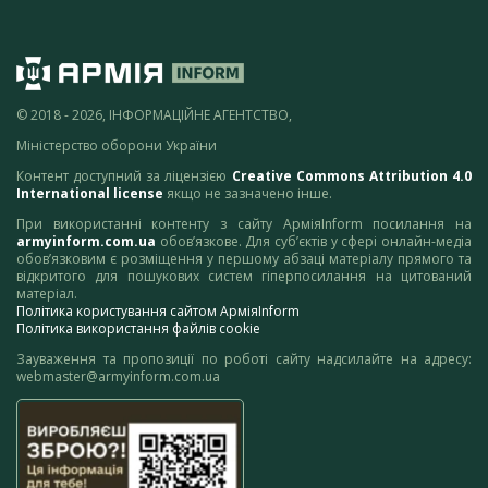
© 2018 - 2026, ІНФОРМАЦІЙНЕ АГЕНТСТВО,
Міністерство оборони України
Контент доступний за ліцензією
Creative Commons Attribution 4.0
International license
якщо не зазначено інше.
При використанні контенту з сайту АрміяInform посилання на
armyinform.com.ua
обов’язкове. Для суб’єктів у сфері онлайн-медіа
обов’язковим є розміщення у першому абзаці матеріалу прямого та
відкритого для пошукових систем гіперпосилання на цитований
матеріал.
Політика користування сайтом АрміяInform
Політика використання файлів cookie
Зауваження та пропозиції по роботі сайту надсилайте на адресу:
webmaster@armyinform.com.ua