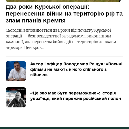
Два роки Курської операції:
перенесення війни на територію рф та
злам планів Кремля
Сьогодні виповнюється два роки від початку Курської
операції — безпрецедентної за задумом і виконанням
кампанії, яка перенесла бойові дії на територію держави-
агресора. Цей крок…
Актор і офіцер Володимир Ращук: «Воєнні
фільми не мають нічого спільного з
війною»
«Це зло має бути переможене»: історія
українця, який пережив російський полон