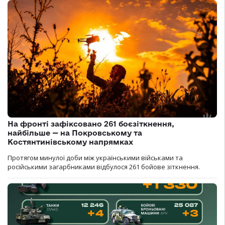
На фронті зафіксовано 261 боєзіткнення,
найбільше — на Покровському та
Костянтинівському напрямках
Протягом минулої доби між українськими військами та
російськими загарбниками відбулося 261 бойове зіткнення.