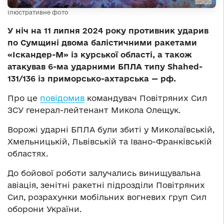
Ілюстративне фото
У ніч на 11 липня 2024 року противник ударив
по Сумщині двома балістичними ракетами
«Іскандер-М» із курської області, а також
атакував 6-ма ударними БПЛА типу Shahed-
131/136 із приморсько-ахтарська — рф.
Про це
повідомив
командувач Повітряних Сил
ЗСУ генерал-лейтенант Микола Олещук.
Ворожі ударні БПЛА були збиті у Миколаївській,
Хмельницькій, Львівській та Івано-Франківській
областях.
До бойової роботи залучались винищувальна
авіація, зенітні ракетні підрозділи Повітряних
Сил, розрахунки мобільних вогневих груп Сил
оборони України.