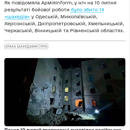
Як повідомяла АрміяInform, у ніч на 10 липня
результаті бойової роботи
було збито 14
«шахедів»
у Одеській, Миколаївській,
Херсонській, Дніпропетровській, Хмельницькій,
Черкаській, Вінницькій та Рівненській областях.
АТАКА ШАХЕДАМИ
ППО
Понад 10 людей травмовані внаслідок російських