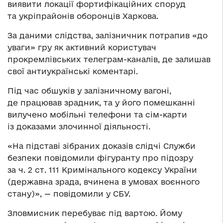
виявити локації фортифікаційних споруд
та укріпрайонів оборонців Харкова.
За даними слідства, залізничник потрапив «до
уваги» гру як активний користувач
прокремлівських телеграм-каналів, де залишав
свої антиукраїнські коментарі.
Під час обшуків у залізничному вагоні,
де працював зрадник, та у його помешканні
вилучено мобільні телефони та сім-карти
із доказами злочинної діяльності.
«На підставі зібраних доказів слідчі Служби
безпеки повідомили фігуранту про підозру
за ч. 2 ст. 111 Кримінального кодексу України
(державна зрада, вчинена в умовах воєнного
стану)», — повідомили у СБУ.
Зловмисник перебуває під вартою. Йому