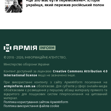
«Це зло має бути переможене»: історія
українця, який пережив російський полон
© 2018 - 2026, ІНФОРМАЦІЙНЕ АГЕНТСТВО,
Міністерство оборони України
Контент доступний за ліцензією
Creative Commons Attribution 4.0
International license
якщо не зазначено інше.
При використанні контенту з сайту АрміяInform посилання на
armyinform.com.ua
обов’язкове. Для суб’єктів у сфері онлайн-медіа
обов’язковим є розміщення у першому абзаці матеріалу прямого та
відкритого для пошукових систем гіперпосилання на цитований
матеріал.
Політика користування сайтом АрміяInform
Політика використання файлів cookie