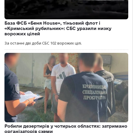
База ФСБ «Беня House», тіньовий флот і
«Кримський рубильник»: СБС уразили низку
ворожих цілей
За останні дві доби СБС 102 ворожих цілі.
Робили дезертирів у чотирьох областях: затримано
організаторів схеми