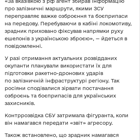
«За вказівкою з рф агент збирав інформацію
про залізничні маршрути, якими ЗСУ
переправляє важке озброєння та боєприпаси
на передову. Перебуваючи в кабіні локомотиву,
зрадник приховано фіксував напрямки руху
ешелонів з українською зброєю», — йдеться в
повідомленні.
У разі отримання актуальних розвідданих
окупанти планували використати їх для
підготовки ракетно-дронових ударів
по залізничній інфраструктурі регіону. Так
росіяни сподівалися зірвати постачання
озброєнь та боєприпасів для українських
захисників.
Контррозвідка СБУ затримала фігуранта, коли
він намагався передати «звіт» агресору.
Також встановлено, що зрадник намагався