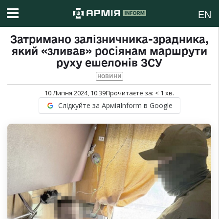
EN
Затримано залізничника-зрадника,
який «зливав» росіянам маршрути
руху ешелонів ЗСУ
НОВИНИ
10 Липня 2024, 10:39
Прочитаєте за:
< 1
хв.
Слідкуйте за АрміяInform в Google