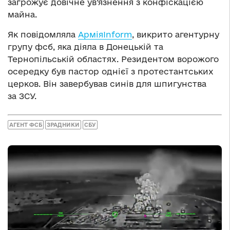
загрожує довічне ув’язнення з конфіскацією
майна.
Як повідомляла
АрміяInform
, викрито агентурну
групу фсб, яка діяла в Донецькій та
Тернопільській областях. Резидентом ворожого
осередку був пастор однієї з протестантських
церков. Він завербував синів для шпигунства
за ЗСУ.
АГЕНТ ФСБ
ЗРАДНИКИ
СБУ