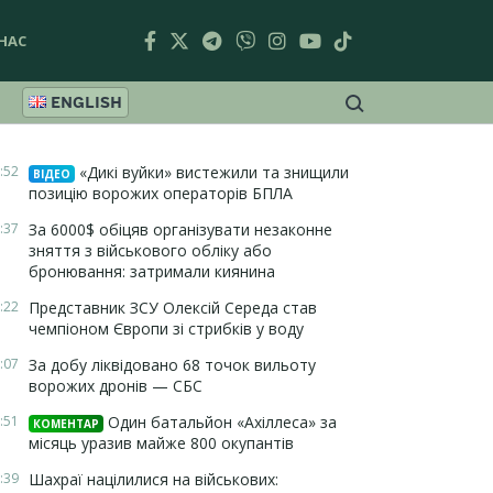
НАС
ENGLISH
:52
«Дикі вуйки» вистежили та знищили
ВІДЕО
позицію ворожих операторів БПЛА
:37
За 6000$ обіцяв організувати незаконне
зняття з військового обліку або
бронювання: затримали киянина
:22
Представник ЗСУ Олексій Середа став
чемпіоном Європи зі стрибків у воду
:07
За добу ліквідовано 68 точок вильоту
ворожих дронів — СБС
:51
Один батальйон «Ахіллеса» за
КОМЕНТАР
місяць уразив майже 800 окупантів
:39
Шахраї націлилися на військових: