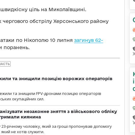
швидкісну ціль на Миколаївщині.
к чергового обстрілу Херсонського району
ї атаки по Нікополю 10 липня
загинув 62-
и поранень.
ЛАСТЬ
жили та знищили позицію ворожих операторів
стежили та знищили FPV-дронами позицію операторів
ських окупаційних сил.
анізувати незаконне зняття з військового обліку
атримали киянина
 23-річному чоловіку, який за гроші пропонував допомогу
який не хотів служити.