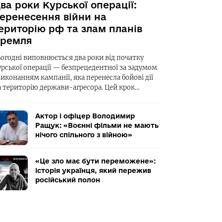
ва роки Курської операції:
еренесення війни на
ериторію рф та злам планів
ремля
ьогодні виповнюється два роки від початку
урської операції — безпрецедентної за задумом
виконанням кампанії, яка перенесла бойові дії
а територію держави-агресора. Цей крок…
Актор і офіцер Володимир
Ращук: «Воєнні фільми не мають
нічого спільного з війною»
«Це зло має бути переможене»:
історія українця, який пережив
російський полон