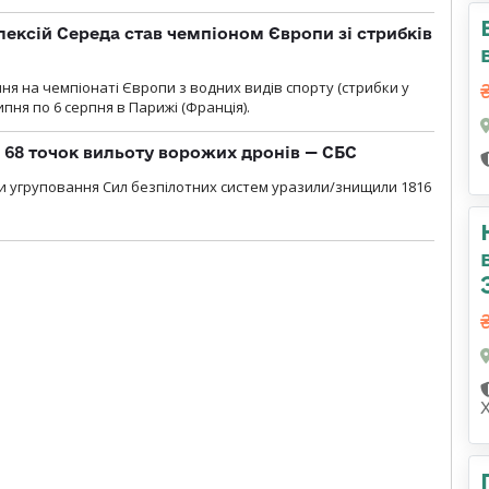
ексій Середа став чемпіоном Європи зі стрибків
я на чемпіонаті Європи з водних видів спорту (стрибки у
липня по 6 серпня в Парижі (Франція).
о 68 точок вильоту ворожих дронів — СБС
и угруповання Сил безпілотних систем уразили/знищили 1816