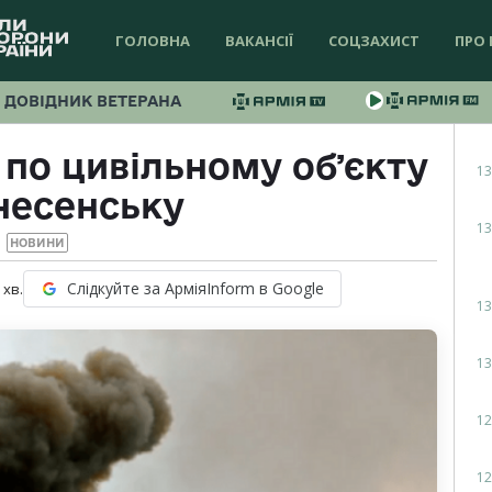
ГОЛОВНА
ВАКАНСІЇ
СОЦЗАХИСТ
ПРО 
ДОВІДНИК ВЕТЕРАНА
по цивільному обʼєкту
13
несенську
13
НОВИНИ
Слідкуйте за АрміяInform в Google
хв.
13
13
12
12