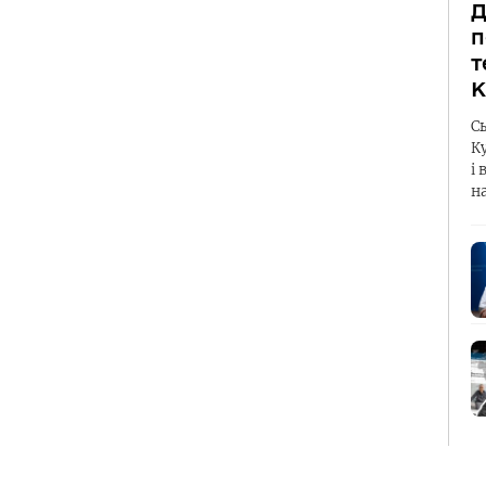
Д
п
т
К
С
К
і 
н