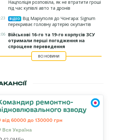
Нацполіція розповіла, як не втратити гроші
під час купівлі авто та дронів
:23
Від Маріуполя до Чонгара: Signum
ВІДЕО
перекриває головну артерію окупантів
:06
Військові 16-го та 19-го корпусів ЗСУ
отримали перші погодження на
спрощене переведення
ВСІ НОВИНИ
АКАНСІЇ
Командир ремонтно-
відновлювального взводу
від 60000 до 130000 грн
Вся Україна
42 ОМБр