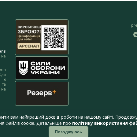
pr
ons
не
orm
Для
м є
 та
 на
 на
чити вам найкращий досвід роботи на нашому сайті. Продовжу
я файлів cookie. Детальніше про
політику використання фай
Погоджуюсь