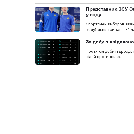
Представник ЗСУ Ол
у воду
Спортсмен виборов званн
воду), який тривав з 31 
За добу ліквідован
Протягом доби підрозділ
цілей противника.