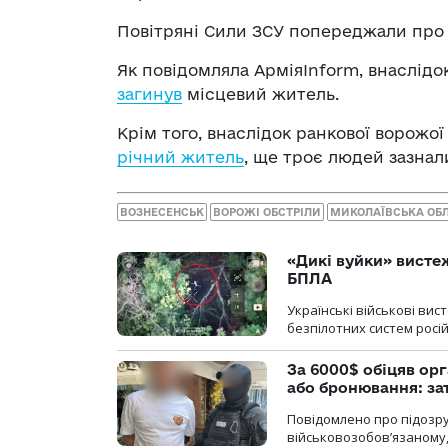
Повітряні Сили ЗСУ попереджали про 
Як повідомляла АрміяInform, внаслідо
загинув
місцевий житель.
Крім того, внаслідок ранкової ворожо
річний житель
, ще троє людей зазнал
ВОЗНЕСЕНСЬК
ВОРОЖІ ОБСТРІЛИ
МИКОЛАЇВСЬКА ОБ
«Дикі вуйки» висте
БПЛА
Українські військові ви
безпілотних систем росій
За 6000$ обіцяв орг
або бронювання: з
Повідомлено про підозру
військовозобов’язаному, 