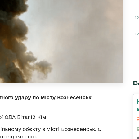
12
12
В
тного удару по місту Вознесенськ
ї ОДА Віталій Кім.
льному обʼєкту в місті Вознесенськ. Є
 повідомленні.