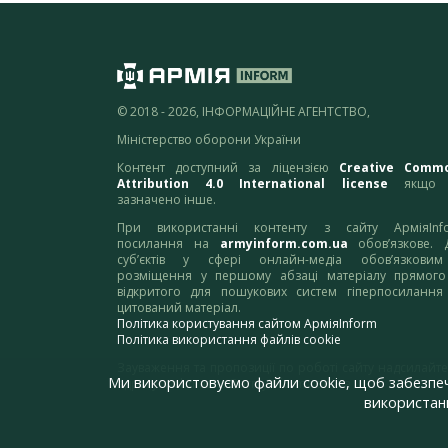
© 2018 - 2026, ІНФОРМАЦІЙНЕ АГЕНТСТВО,
Міністерство оборони України
Контент доступний за ліцензією
Creative Comm
Attribution 4.0 International license
якщо 
зазначено інше.
При використанні контенту з сайту АрміяInf
посилання на
armyinform.com.ua
обов’язкове. 
суб’єктів у сфері онлайн-медіа обов’язкови
розміщення у першому абзаці матеріалу прямого
відкритого для пошукових систем гіперпосилання
цитований матеріал.
Політика користування сайтом АрміяInform
Політика використання файлів cookie
Зауваження та пропозиції по роботі сайту надсилайте
Ми використовуємо файли cookie, щоб забезпе
адресу:
webmaster@armyinform.com.ua
використанн