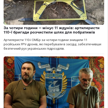
За чотири години — мінус 11 ждунів: артилеристи
110-ї бригади розчистили шлях для побратимів
Артилеристи 110-ї ОМБр за чотири години знищили 11
російських FPV-дронів, які перебували в засідці, забезпечивши
безпечний рух українських підрозділів.