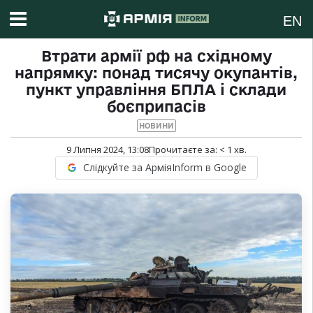
EN
Втрати армії рф на східному
напрямку: понад тисячу окупантів,
пункт управління БПЛА і склади
боєприпасів
НОВИНИ
9 Липня 2024, 13:08
Прочитаєте за:
< 1
хв.
Слідкуйте за АрміяInform в Google