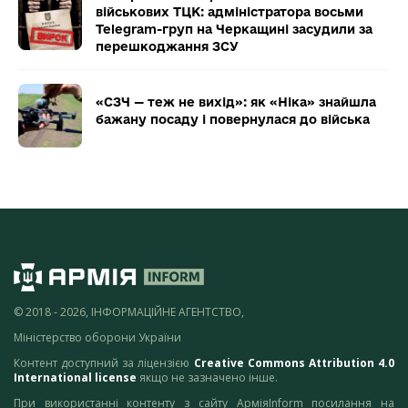
військових ТЦК: адміністратора восьми
Telegram-груп на Черкащині засудили за
перешкоджання ЗСУ
«СЗЧ — теж не вихід»: як «Ніка» знайшла
бажану посаду і повернулася до війська
© 2018 - 2026, ІНФОРМАЦІЙНЕ АГЕНТСТВО,
Міністерство оборони України
Контент доступний за ліцензією
Creative Commons Attribution 4.0
International license
якщо не зазначено інше.
При використанні контенту з сайту АрміяInform посилання на