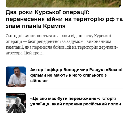
Два роки Курської операції:
перенесення війни на територію рф та
злам планів Кремля
Сьогодні виповнюється два роки від початку Курської
операції — безпрецедентної за задумом і виконанням
кампанії, яка перенесла бойові дії на територію держави-
агресора. Цей крок…
Актор і офіцер Володимир Ращук: «Воєнні
фільми не мають нічого спільного з
війною»
«Це зло має бути переможене»: історія
українця, який пережив російський полон