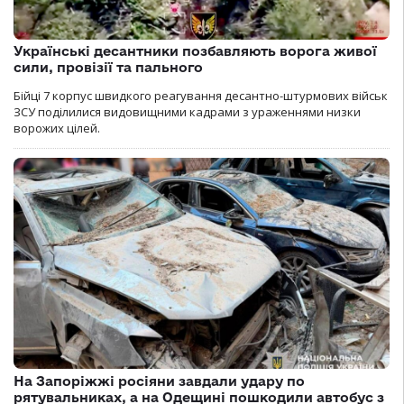
Українські десантники позбавляють ворога живої
сили, провізії та пального
Бійці 7 корпус швидкого реагування десантно-штурмових військ
ЗСУ поділилися видовищними кадрами з ураженнями низки
ворожих цілей.
На Запоріжжі росіяни завдали удару по
рятувальниках, а на Одещині пошкодили автобус з