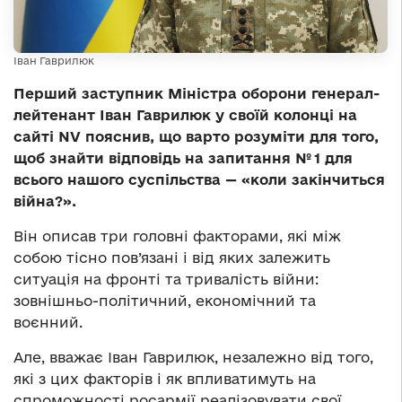
Іван Гаврилюк
Перший заступник Міністра оборони генерал-
лейтенант Іван Гаврилюк у своїй колонці на
сайті NV пояснив, що варто розуміти для того,
щоб знайти відповідь на запитання № 1 для
всього нашого суспільства — «коли закінчиться
війна?».
Він описав три головні факторами, які між
собою тісно пов’язані і від яких залежить
ситуація на фронті та тривалість війни:
зовнішньо-політичний, економічний та
воєнний.
Але, вважає Іван Гаврилюк, незалежно від того,
які з цих факторів і як впливатимуть на
спроможності росармії реалізовувати свої