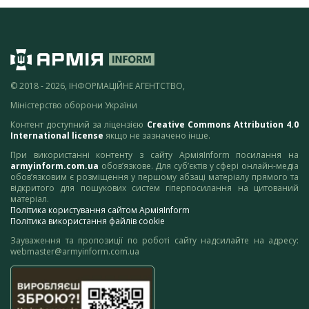
© 2018 - 2026, ІНФОРМАЦІЙНЕ АГЕНТСТВО,
Міністерство оборони України
Контент доступний за ліцензією
Creative Commons Attribution 4.0
International license
якщо не зазначено інше.
При використанні контенту з сайту АрміяInform посилання на
armyinform.com.ua
обов’язкове. Для суб’єктів у сфері онлайн-медіа
обов’язковим є розміщення у першому абзаці матеріалу прямого та
відкритого для пошукових систем гіперпосилання на цитований
матеріал.
Політика користування сайтом АрміяInform
Політика використання файлів cookie
Зауваження та пропозиції по роботі сайту надсилайте на адресу:
webmaster@armyinform.com.ua