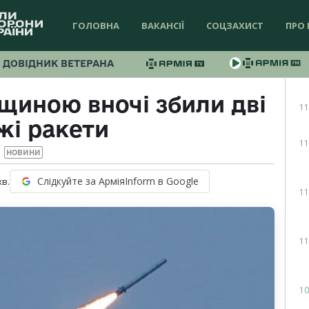
ГОЛОВНА
ВАКАНСІЇ
СОЦЗАХИСТ
ПРО 
ДОВІДНИК ВЕТЕРАНА
щиною вночі збили дві
11
жі ракети
11
НОВИНИ
Слідкуйте за АрміяInform в Google
хв.
11
11
10