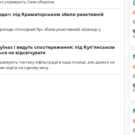
досі утримують Сили оборони.
еда»: під Краматорськом збили реактивній
ї бригади «Холодний Яр» збили реактивний «Шахед» у
уїнах і ведуть спостереження: під Куп’янськом
ся не відсвічувати
вжують тактику інфільтрації в наші позиції, але далеко не
и сидіти на одному місці.