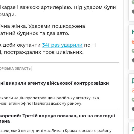
ікадзе і важкою артилерією. Під ударом були
омади.
річна жінка. Ударами пошкоджена
атний будинок та два авто.
ж доби окупанти
341 раз ударили
по 11
і, постраждалих троє цивільних.
ОРІЗЬКА ОБЛАСТЬ
і викрили агентку військової контррозвідки
крили на Дніпропетровщині російську агентку, яка
нові атаки рф по Павлоградському району.
корений: Третій корпус показав, шо на сьогодні
мана
казали, який вигляд нині має Лиман Краматорського району