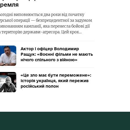
ремля
ьогодні виповнюється два роки від початку
урської операції — безпрецедентної за задумом
виконанням кампанії, яка перенесла бойові дії
а територію держави-агресора. Цей крок…
Актор і офіцер Володимир
Ращук: «Воєнні фільми не мають
нічого спільного з війною»
«Це зло має бути переможене»:
історія українця, який пережив
російський полон