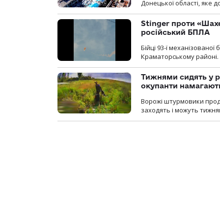
Донецької області, яке 
Stinger проти «Шах
російський БПЛА
Бійці 93-ї механізовано
Краматорському районі.
Тижнями сидять у р
окупанти намагають
Ворожі штурмовики продо
заходять і можуть тижням