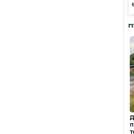
П
Д
п
т