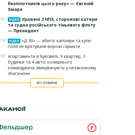
безпілотників цього року» — Євгеній
Хмара
:37
Уражені 2 НПЗ, сторожові катери
ВІДЕО
та судна російського тіньового флоту
— Президент
:18
«Д-30» — вбита: капоніри та купи
ВІДЕО
гілля не врятували ворожі гармати
:03
Апартаменти в Буковелі, 9 квартир, 3
будинки та 4 авто: колишнього
командувача звинувачують у незаконному
збагаченні
ВСІ НОВИНИ
АКАНСІЇ
Фельдшер