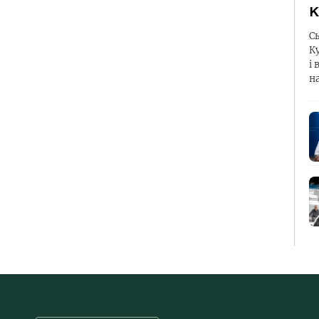
К
С
К
і 
н