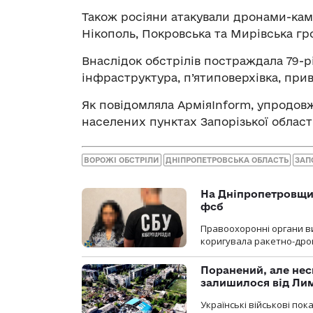
Також росіяни атакували дронами-кам
Нікополь, Покровська та Мирівська гр
Внаслідок обстрілів постраждала 79-
інфраструктура, п’ятиповерхівка, прив
Як повідомляла АрміяInform, упродов
населених пунктах Запорізької област
ВОРОЖІ ОБСТРІЛИ
ДНІПРОПЕТРОВСЬКА ОБЛАСТЬ
ЗАП
На Дніпропетровщин
фсб
Правоохоронні органи ви
коригувала ракетно-дро
Поранений, але нес
залишилося від Ли
Українські військові по