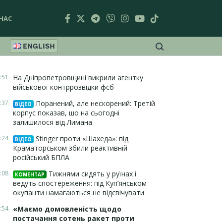
НАС
ENGLISH
:51
На Дніпропетровщині викрили агентку
військової контррозвідки фсб
:37
Поранений, але нескорений: Третій
ВІДЕО
корпус показав, шо на сьогодні
залишилося від Лимана
:24
Stinger проти «Шахеда»: під
ВІДЕО
Краматорськом збили реактивній
російський БПЛА
:08
Тижнями сидять у руїнах і
КОМЕНТАР
ведуть спостереження: під Куп’янськом
окупанти намагаються не відсвічувати
:54
«Маємо домовленість щодо
постачання сотень ракет проти