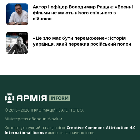
Актор і офіцер Володимир Ращук: «Воєнні
фільми не мають нічого спільного з
війною»
«Це зло має бути переможене»: історія
українця, який пережив російський полон
© 2018 - 2026, ІНФОРМАЦІЙНЕ АГЕНТСТВО,
Міністерство оборони України
Контент доступний за ліцензією
Creative Commons Attribution 4.0
International license
якщо не зазначено інше.