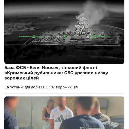
База ФСБ «Беня House», тіньовий флот і
«Кримський рубильник»: СБС уразили низку
ворожих цілей
За останні дві доби СБС 102 ворожих цілі.