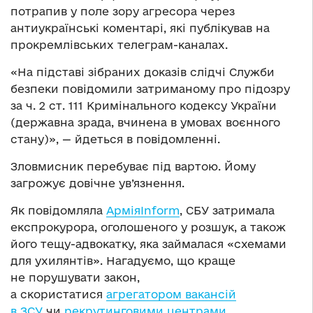
потрапив у поле зору агресора через
антиукраїнські коментарі, які публікував на
прокремлівських телеграм-каналах.
«На підставі зібраних доказів слідчі Служби
безпеки повідомили затриманому про підозру
за ч. 2 ст. 111 Кримінального кодексу України
(державна зрада, вчинена в умовах воєнного
стану)», — йдеться в повідомленні.
Зловмисник перебуває під вартою. Йому
загрожує довічне ув’язнення.
Як повідомляла
АрміяInform
, СБУ затримала
експрокурора, оголошеного у розшук, а також
його тещу-адвокатку, яка займалася «схемами
для ухилянтів». Нагадуємо, що краще
не порушувати закон,
а скористатися
агрегатором вакансій
в ЗСУ
чи
рекрутинговими центрами
.