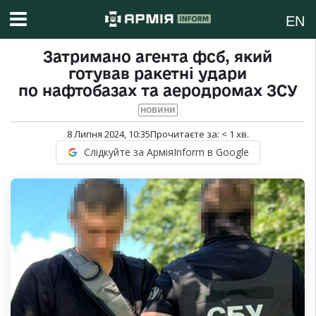
EN
Затримано агента фсб, який
готував ракетні удари
по нафтобазах та аеродромах ЗСУ
НОВИНИ
8 Липня 2024, 10:35
Прочитаєте за:
< 1
хв.
Слідкуйте за АрміяInform в Google