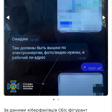
За даними кіберфахівців СБУ, фігурант