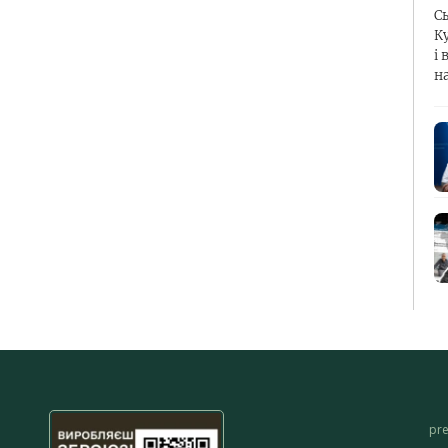
С
К
і 
н
pr