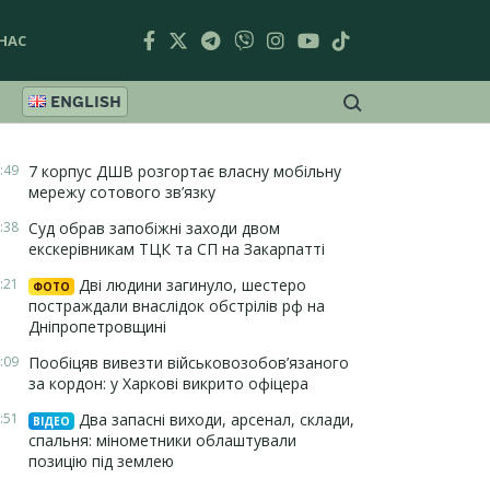
НАС
ENGLISH
:49
7 корпус ДШВ розгортає власну мобільну
мережу сотового зв’язку
:38
Суд обрав запобіжні заходи двом
екскерівникам ТЦК та СП на Закарпатті
:21
Дві людини загинуло, шестеро
ФОТО
постраждали внаслідок обстрілів рф на
Дніпропетровщині
:09
Пообіцяв вивезти військовозобов’язаного
за кордон: у Харкові викрито офіцера
:51
Два запасні виходи, арсенал, склади,
ВІДЕО
спальня: мінометники облаштували
позицію під землею