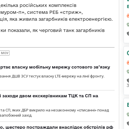
екілька російських комплексів
«муром-п», система РЕБ «стриж»,
ція, яка живила загарбників електроенергією.
ки показали, як черговий танк загарбників
Р МОУ
ртає власну мобільну мережу сотового зв’язку
вання ДШВ ЗСУ тестує власну LTE-мережу на лінії фронту.
і заходи двом екскерівникам ТЦК та СП на
та СП, яких ДБР викрило на незаконному «списанні» понад
 запобіжний захід.
о, шестеро постраждали внаслідок обстрілів рф