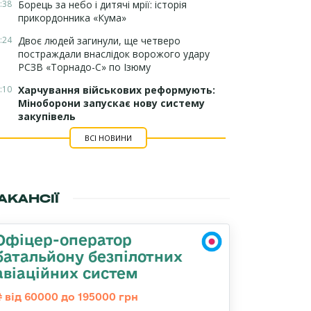
:38
Борець за небо і дитячі мрії: історія
прикордонника «Кума»
:24
Двоє людей загинули, ще четверо
постраждали внаслідок ворожого удару
РСЗВ «Торнадо-С» по Ізюму
:10
Харчування військових реформують:
Міноборони запускає нову систему
закупівель
ВСІ НОВИНИ
АКАНСІЇ
Офіцер-оператор
батальйону безпілотних
авіаційних систем
від 60000 до 195000 грн