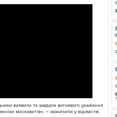
дники виявили та завдали вогневого ураження
хніки московитів», — зазначили у відомстві.