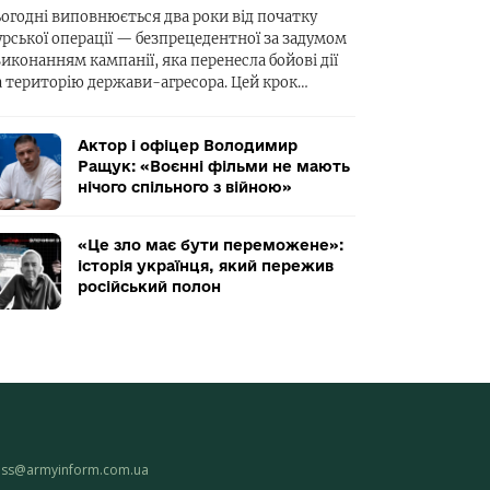
ьогодні виповнюється два роки від початку
урської операції — безпрецедентної за задумом
виконанням кампанії, яка перенесла бойові дії
а територію держави-агресора. Цей крок…
Актор і офіцер Володимир
Ращук: «Воєнні фільми не мають
нічого спільного з війною»
«Це зло має бути переможене»:
історія українця, який пережив
російський полон
ess@armyinform.com.ua