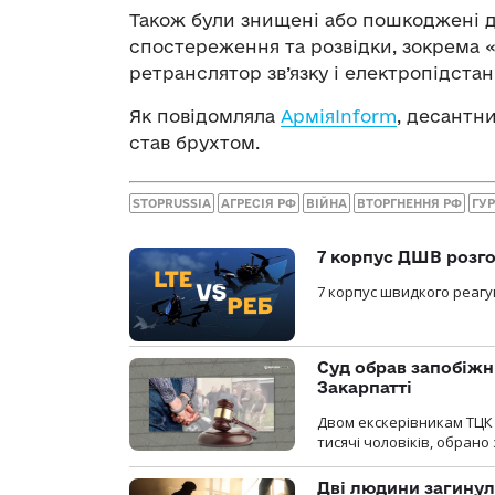
Також були знищені або пошкоджені д
спостереження та розвідки, зокрема 
ретранслятор зв’язку і електропідстан
Як повідомляла
АрміяInform
, десантни
став брухтом.
STOPRUSSIA
АГРЕСІЯ РФ
ВІЙНА
ВТОРГНЕННЯ РФ
ГУ
7 корпус ДШВ розго
7 корпус швидкого реагу
Суд обрав запобіжн
Закарпатті
Двом екскерівникам ТЦК 
тисячі чоловіків, обрано
Дві людини загинул