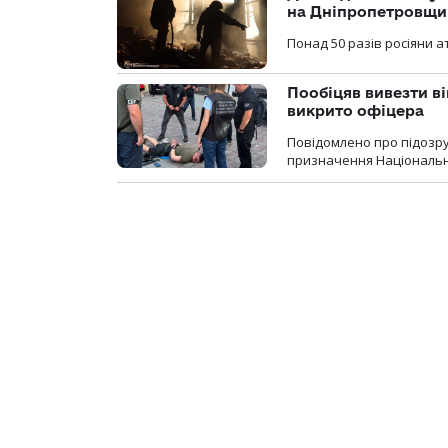
на Дніпропетровщи
Понад 50 разів росіяни 
Пообіцяв вивезти ві
викрито офіцера
Повідомлено про підозр
призначення Національної 