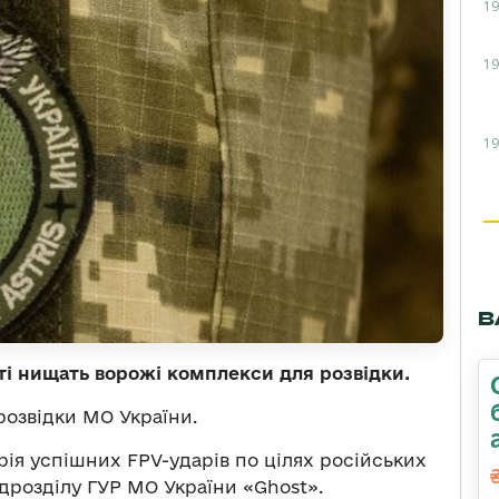
19
19
19
В
і нищать ворожі комплекси для розвідки.
розвідки МО України.
рія успішних FPV-ударів по цілях російських
дрозділу ГУР МО України «Ghost».