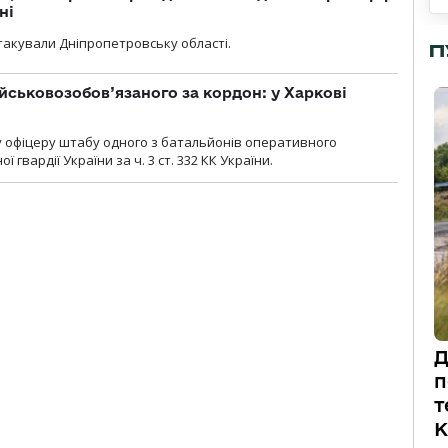
ні
атакували Дніпропетровську області.
П
йськовозобов’язаного за кордон: у Харкові
у офіцеру штабу одного з батальйонів оперативного
гвардії України за ч. 3 ст. 332 КК України.
Д
п
т
К