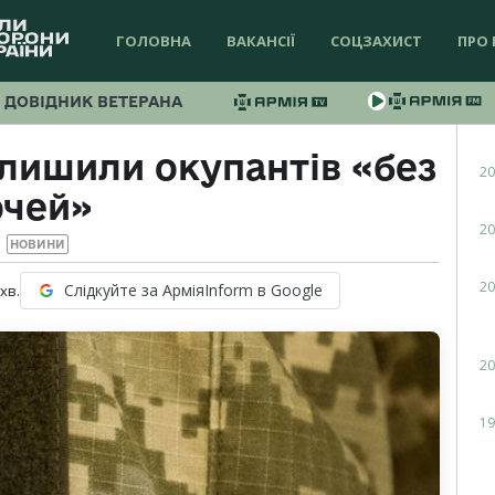
ГОЛОВНА
ВАКАНСІЇ
СОЦЗАХИСТ
ПРО 
ДОВІДНИК ВЕТЕРАНА
лишили окупантів «без
20
очей»
20
НОВИНИ
20
Слідкуйте за АрміяInform в Google
хв.
20
19