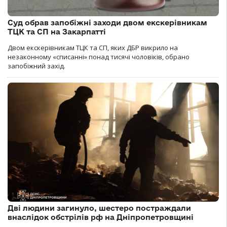
Суд обрав запобіжні заходи двом екскерівникам
ТЦК та СП на Закарпатті
Двом екскерівникам ТЦК та СП, яких ДБР викрило на
незаконному «списанні» понад тисячі чоловіків, обрано
запобіжний захід.
Дві людини загинуло, шестеро постраждали
внаслідок обстрілів рф на Дніпропетровщині