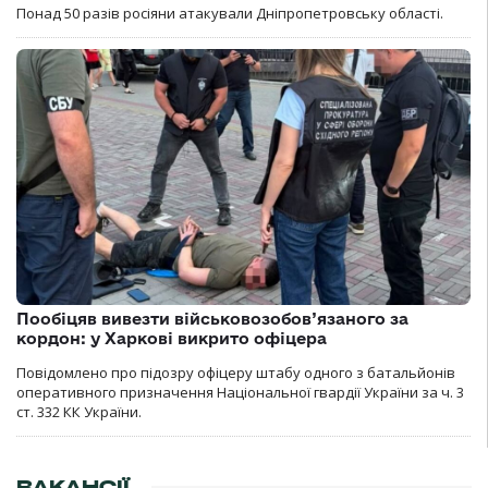
Понад 50 разів росіяни атакували Дніпропетровську області.
Пообіцяв вивезти військовозобов’язаного за
кордон: у Харкові викрито офіцера
Повідомлено про підозру офіцеру штабу одного з батальйонів
оперативного призначення Національної гвардії України за ч. 3
ст. 332 КК України.
ВАКАНСІЇ