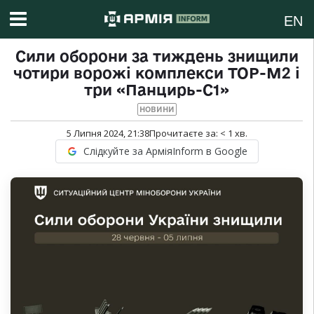
EN
Сили оборони за тиждень знищили
чотири ворожі комплекси ТОР-М2 і
три «Панцирь-С1»
НОВИНИ
5 Липня 2024, 21:38
Прочитаєте за:
< 1
хв.
Слідкуйте за АрміяInform в Google