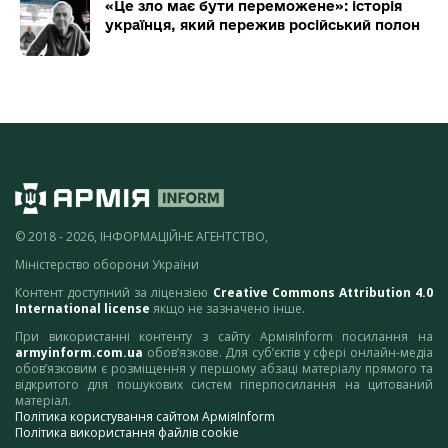
«Це зло має бути переможене»: історія
українця, який пережив російський полон
© 2018 - 2026, ІНФОРМАЦІЙНЕ АГЕНТСТВО,
Міністерство оборони України
Контент доступний за ліцензією
Creative Commons Attribution 4.0
International license
якщо не зазначено інше.
При використанні контенту з сайту АрміяInform посилання на
armyinform.com.ua
обов’язкове. Для суб’єктів у сфері онлайн-медіа
обов’язковим є розміщення у першому абзаці матеріалу прямого та
відкритого для пошукових систем гіперпосилання на цитований
матеріал.
Політика користування сайтом АрміяInform
Політика використання файлів cookie