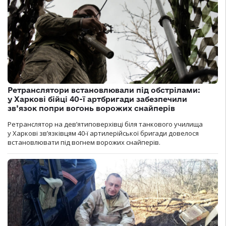
Ретранслятори встановлювали під обстрілами:
у Харкові бійці 40-ї артбригади забезпечили
зв’язок попри вогонь ворожих снайперів
Ретранслятор на дев’ятиповерхівці біля танкового училища
у Харкові зв’язківцям 40-ї артилерійської бригади довелося
встановлювати під вогнем ворожих снайперів.