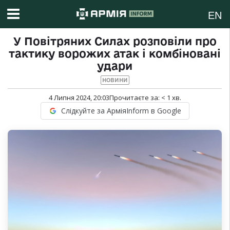
EN
У Повітряних Силах розповіли про
тактику ворожих атак і комбіновані
удари
НОВИНИ
4 Липня 2024, 20:03
Прочитаєте за:
< 1
хв.
Слідкуйте за АрміяInform в Google