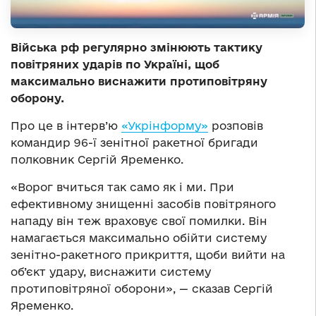
Війська рф регулярно змінюють тактику
повітряних ударів по Україні, щоб
максимально виснажити протиповітряну
оборону.
Про це в інтерв’ю
«Укрінформу»
розповів
командир 96-ї зенітної ракетної бригади
полковник Сергій Яременко.
«Ворог вчиться так само як і ми. При
ефективному знищенні засобів повітряного
нападу він теж враховує свої помилки. Він
намагається максимально обійти систему
зенітно-ракетного прикриття, щоби вийти на
об’єкт удару, виснажити систему
протиповітряної оборони», — сказав Сергій
Яременко.