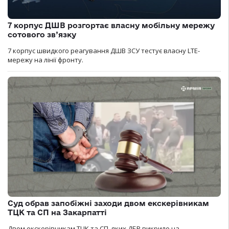
7 корпус ДШВ розгортає власну мобільну мережу
сотового зв’язку
7 корпус швидкого реагування ДШВ ЗСУ тестує власну LTE-
мережу на лінії фронту.
Суд обрав запобіжні заходи двом екскерівникам
ТЦК та СП на Закарпатті
Двом екскерівникам ТЦК та СП, яких ДБР викрило на