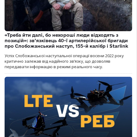
«Треба йти далі, бо нехороші люди відходять з
позицій»: зв’язківець 40-ї артилерійської бригади
про Слобожанський наступ, 155-й калібр і Starlink
Успіх Слобожанської наступальної операції восени 2022 року
критично залежав від надійного зв’язку, що дозволяв
передавати інформацію в режимі реального часу.