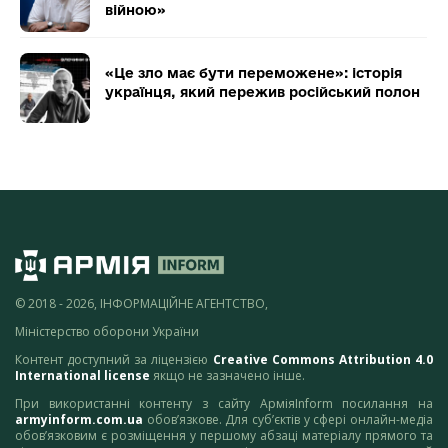
війною»
«Це зло має бути переможене»: історія
українця, який пережив російський полон
© 2018 - 2026, ІНФОРМАЦІЙНЕ АГЕНТСТВО,
Міністерство оборони України
Контент доступний за ліцензією
Creative Commons Attribution 4.0
International license
якщо не зазначено інше.
При використанні контенту з сайту АрміяInform посилання на
armyinform.com.ua
обов’язкове. Для суб’єктів у сфері онлайн-медіа
обов’язковим є розміщення у першому абзаці матеріалу прямого та