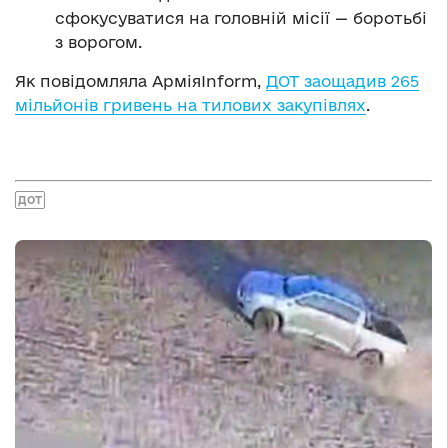
сфокусуватися на головній місії — боротьбі
з ворогом.
Як повідомляла АрміяInform,
ДОТ заощадив 265
мільйонів гривень на тилових закупівлях
.
ДОТ