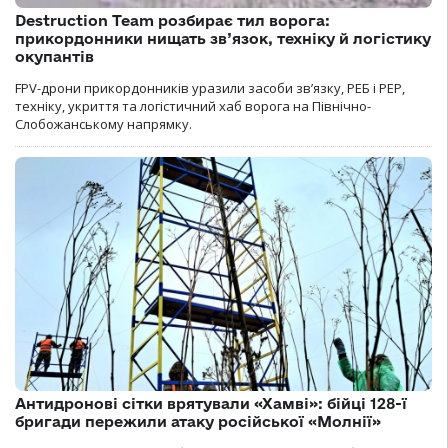
Destruction Team розбирає тил ворога:
прикордонники нищать зв’язок, техніку й логістику
окупантів
FPV-дрони прикордонників уразили засоби зв’язку, РЕБ і РЕР,
техніку, укриття та логістичний хаб ворога на Північно-
Слобожанському напрямку.
Антидронові сітки врятували «Хамві»: бійці 128-ї
бригади пережили атаку російської «Молнії»