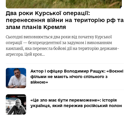
Два роки Курської операції:
перенесення війни на територію рф та
злам планів Кремля
Сьогодні виповнюється два роки від початку Курської
операції — безпрецедентної за задумом і виконанням
кампанії, яка перенесла бойові дії на територію держави-
агресора. Цей крок…
Актор і офіцер Володимир Ращук: «Воєнні
фільми не мають нічого спільного з
війною»
«Це зло має бути переможене»: історія
українця, який пережив російський полон