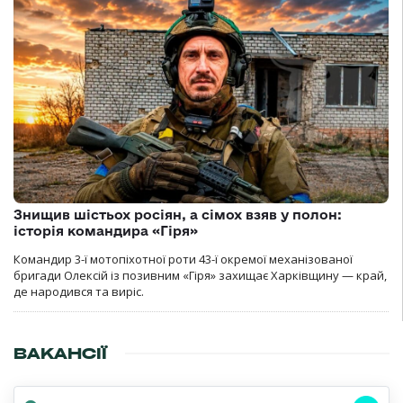
Знищив шістьох росіян, а сімох взяв у полон:
історія командира «Гіря»
Командир 3-ї мотопіхотної роти 43-ї окремої механізованої
бригади Олексій із позивним «Гіря» захищає Харківщину — край,
де народився та виріс.
ВАКАНСІЇ