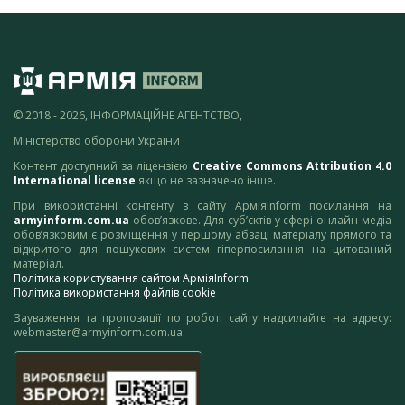
© 2018 - 2026, ІНФОРМАЦІЙНЕ АГЕНТСТВО,
Міністерство оборони України
Контент доступний за ліцензією
Creative Commons Attribution 4.0
International license
якщо не зазначено інше.
При використанні контенту з сайту АрміяInform посилання на
armyinform.com.ua
обов’язкове. Для суб’єктів у сфері онлайн-медіа
обов’язковим є розміщення у першому абзаці матеріалу прямого та
відкритого для пошукових систем гіперпосилання на цитований
матеріал.
Політика користування сайтом АрміяInform
Політика використання файлів cookie
Зауваження та пропозиції по роботі сайту надсилайте на адресу:
webmaster@armyinform.com.ua