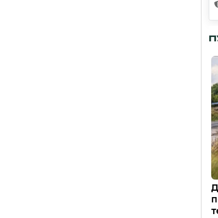
П
Д
п
т