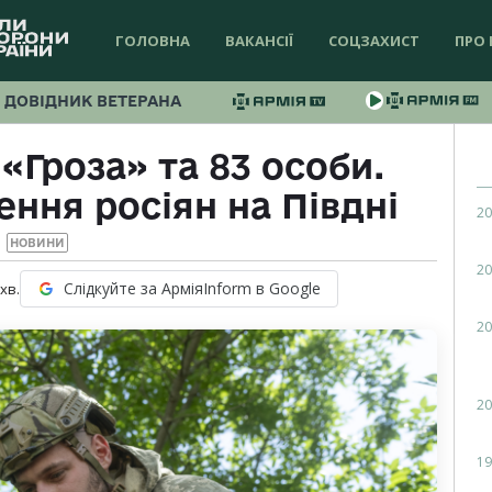
ГОЛОВНА
ВАКАНСІЇ
СОЦЗАХИСТ
ПРО 
ДОВІДНИК ВЕТЕРАНА
«Гроза» та 83 особи.
ння росіян на Півдні
20
НОВИНИ
20
Слідкуйте за АрміяInform в Google
хв.
20
20
19