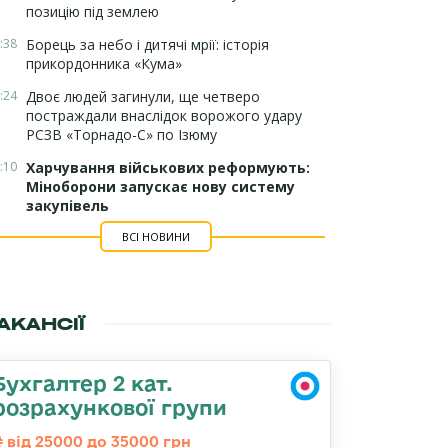
позицію під землею
:38
Борець за небо і дитячі мрії: історія
прикордонника «Кума»
:24
Двоє людей загинули, ще четверо
постраждали внаслідок ворожого удару
РСЗВ «Торнадо-С» по Ізюму
:10
Харчування військових реформують:
Міноборони запускає нову систему
закупівель
ВСІ НОВИНИ
АКАНСІЇ
Бухгалтер 2 кат.
розрахункової групи
від 25000 до 35000 грн