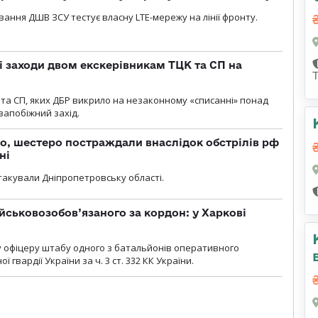
вання ДШВ ЗСУ тестує власну LTE-мережу на лінії фронту.
і заходи двом екскерівникам ТЦК та СП на
та СП, яких ДБР викрило на незаконному «списанні» понад
 запобіжний захід.
о, шестеро постраждали внаслідок обстрілів рф
ні
атакували Дніпропетровську області.
йськовозобов’язаного за кордон: у Харкові
у офіцеру штабу одного з батальйонів оперативного
гвардії України за ч. 3 ст. 332 КК України.