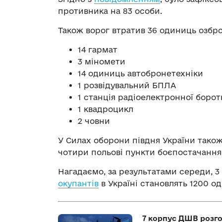
противника на 83 особи.
Також ворог втратив 36 одиниць озбро
14 гармат
3 міномети
14 одиниць автобронетехніки
1 розвідувальний БПЛА
1 станція радіоелектронної боро
1 квадроцикл
2 човни
У Силах оборони півдня України тако
чотири польові пункти боєпостачання,
Нагадаємо, за результатами середи, 3
окупантів
в Україні становлять 1200 
7 корпус ДШВ розго