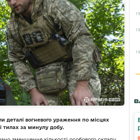
19
19
19
В
ли деталі вогневого ураження по місцях
і тилах за минулу добу.
овано зменшення кількості особового складу