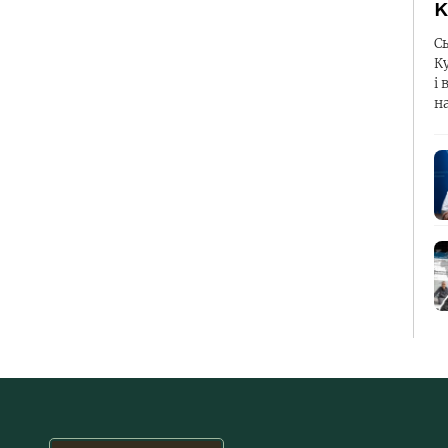
К
С
К
і 
н