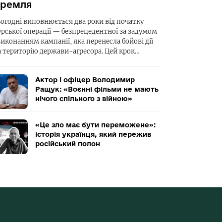
ремля
ьогодні виповнюється два роки від початку
урської операції — безпрецедентної за задумом
виконанням кампанії, яка перенесла бойові дії
а територію держави-агресора. Цей крок…
Актор і офіцер Володимир
Ращук: «Воєнні фільми не мають
нічого спільного з війною»
«Це зло має бути переможене»:
історія українця, який пережив
російський полон