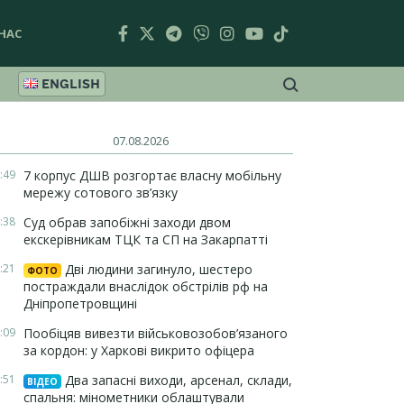
НАС
ENGLISH
07.08.2026
:49
7 корпус ДШВ розгортає власну мобільну
мережу сотового зв’язку
:38
Суд обрав запобіжні заходи двом
екскерівникам ТЦК та СП на Закарпатті
:21
Дві людини загинуло, шестеро
ФОТО
постраждали внаслідок обстрілів рф на
Дніпропетровщині
:09
Пообіцяв вивезти військовозобов’язаного
за кордон: у Харкові викрито офіцера
:51
Два запасні виходи, арсенал, склади,
ВІДЕО
спальня: мінометники облаштували