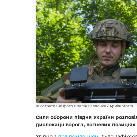
Ілюстративне фото Віталія Павленка / АрміяInform
Сили оборони півдня України розпові
дислокації ворога, вогневих позиціях 
Згідно з
повідомленням
, було зафікс