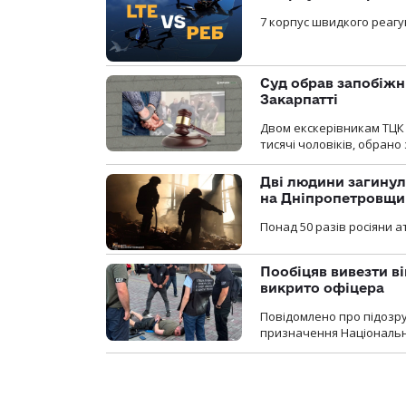
7 корпус швидкого реагу
Суд обрав запобіжн
Закарпатті
Двом екскерівникам ТЦК 
тисячі чоловіків, обрано
Дві людини загинул
на Дніпропетровщи
Понад 50 разів росіяни 
Пообіцяв вивезти ві
викрито офіцера
Повідомлено про підозр
призначення Національної 