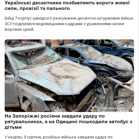
Українські десантники позбавляють ворога живої
сили, провізії та пального
Бійці 7 корпус швидкого реагування десантно-штурмових військ
ЗСУ поділилися видовищними кадрами з ураженнями низки
ворожих цілей.
На Запоріжжі росіяни завдали удару по
рятувальниках, а на Одещині пошкодили автобус з
дітьми
У неділю, 9 серпня, російські війська завдали удару по