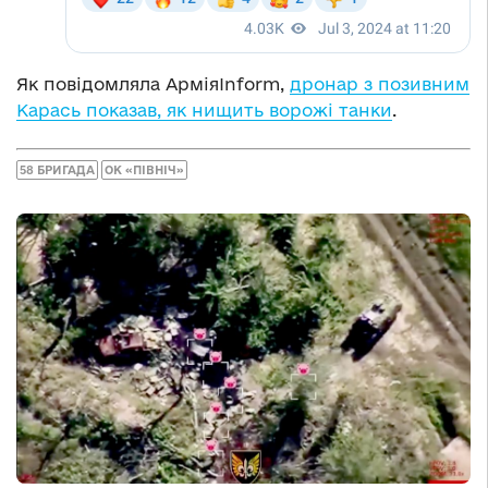
Як повідомляла АрміяInform,
дронар з позивним
Карась показав, як нищить ворожі танки
.
58 БРИГАДА
ОК «ПІВНІЧ»