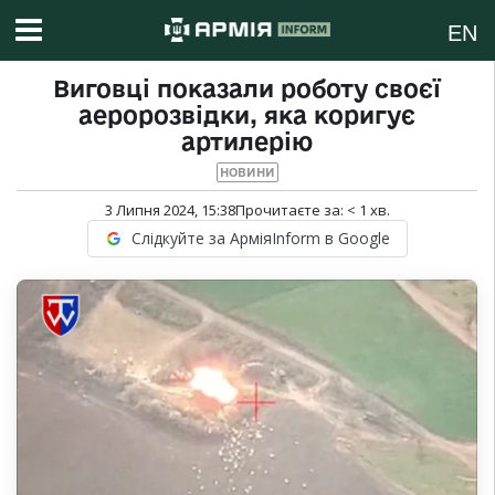
EN
Виговці показали роботу своєї
аеророзвідки, яка коригує
артилерію
НОВИНИ
3 Липня 2024, 15:38
Прочитаєте за:
< 1
хв.
Слідкуйте за АрміяInform в Google