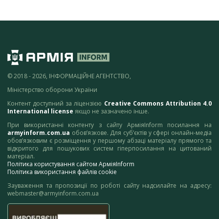
© 2018 - 2026, ІНФОРМАЦІЙНЕ АГЕНТСТВО,
Міністерство оборони України
Контент доступний за ліцензією
Creative Commons Attribution 4.0
International license
якщо не зазначено інше.
При використанні контенту з сайту АрміяInform посилання на
armyinform.com.ua
обов’язкове. Для суб’єктів у сфері онлайн-медіа
обов’язковим є розміщення у першому абзаці матеріалу прямого та
відкритого для пошукових систем гіперпосилання на цитований
матеріал.
Політика користування сайтом АрміяInform
Політика використання файлів cookie
Зауваження та пропозиції по роботі сайту надсилайте на адресу:
webmaster@armyinform.com.ua