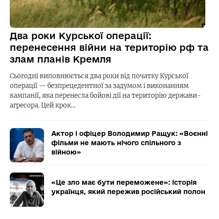
Два роки Курської операції:
перенесення війни на територію рф та
злам планів Кремля
Сьогодні виповнюється два роки від початку Курської
операції — безпрецедентної за задумом і виконанням
кампанії, яка перенесла бойові дії на територію держави-
агресора. Цей крок…
Актор і офіцер Володимир Ращук: «Воєнні
фільми не мають нічого спільного з
війною»
«Це зло має бути переможене»: історія
українця, який пережив російський полон