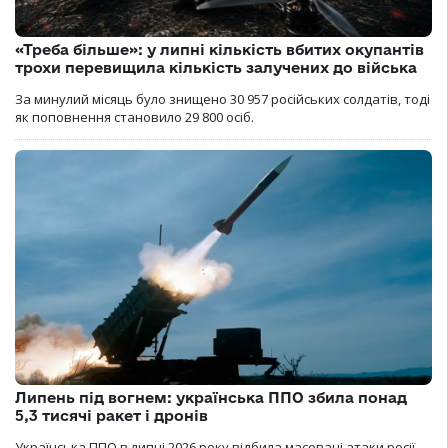
«Треба більше»: у липні кількість вбитих окупантів
трохи перевищила кількість залучених до війська
За минулий місяць було знищено 30 957 російських солдатів, тоді
як поповнення становило 29 800 осіб.
Липень під вогнем: українська ППО збила понад
5,3 тисячі ракет і дронів
Українська ППО в липні 2026 року відбила масовані атаки росії,