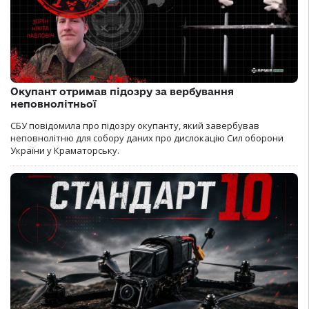
Окупант отримав підозру за вербування
неповнолітньої
СБУ повідомила про підозру окупанту, який завербував
неповнолітню для собору даних про дислокацію Сил оборони
України у Краматорську.