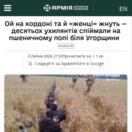
EN
Ой на кордоні та й «женці» жнуть —
десятьох ухилянтів спіймали на
пшеничному полі біля Угорщини
НОВИНИ
3 Липня 2024, 21:52
Прочитаєте за:
< 1
хв.
Слідкуйте за АрміяInform в Google