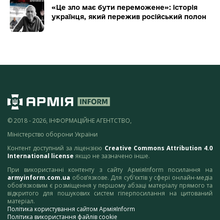
«Це зло має бути переможене»: історія
українця, який пережив російський полон
© 2018 - 2026, ІНФОРМАЦІЙНЕ АГЕНТСТВО,
Міністерство оборони України
Контент доступний за ліцензією
Creative Commons Attribution 4.0
International license
якщо не зазначено інше.
При використанні контенту з сайту АрміяInform посилання на
armyinform.com.ua
обов’язкове. Для суб’єктів у сфері онлайн-медіа
обов’язковим є розміщення у першому абзаці матеріалу прямого та
відкритого для пошукових систем гіперпосилання на цитований
матеріал.
Політика користування сайтом АрміяInform
Політика використання файлів cookie