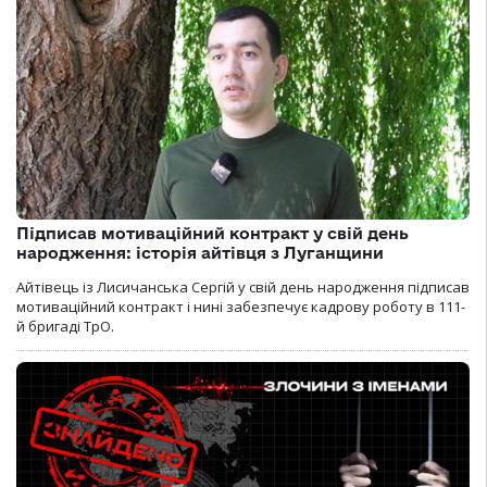
Підписав мотиваційний контракт у свій день
народження: історія айтівця з Луганщини
Айтівець із Лисичанська Сергій у свій день народження підписав
мотиваційний контракт і нині забезпечує кадрову роботу в 111-
й бригаді ТрО.