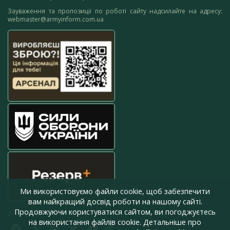
Зауваження та пропозиції по роботі сайту надсилайте на адресу:
webmaster@armyinform.com.ua
Ми використовуємо файли cookie, щоб забезпечити
вам найкращий досвід роботи на нашому сайті.
Продовжуючи користуватися сайтом, ви погоджуєтесь
press@armyinform.com.ua
на використання файлів cookie. Детальніше про