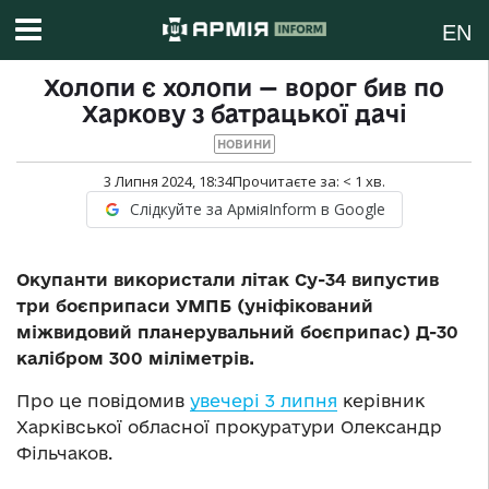
EN
Холопи є холопи — ворог бив по
Харкову з батрацької дачі
НОВИНИ
3 Липня 2024, 18:34
Прочитаєте за:
< 1
хв.
Слідкуйте за АрміяInform в Google
Окупанти використали літак Су-34 випустив
три боєприпаси УМПБ (уніфікований
міжвидовий планерувальний боєприпас) Д-30
калібром 300 міліметрів.
Про це повідомив
увечері 3 липня
керівник
Харківської обласної прокуратури Олександр
Фільчаков.