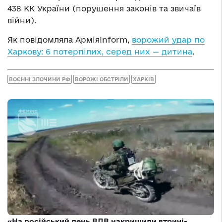
438 КК України (порушення законів та звичаїв
війни).
Як повідомляла АрміяInform,
ворожий удар по
Харкову: 6 потерпілих, серед них — дитина
.
ВОЄННІ ЗЛОЧИНИ РФ
ВОРОЖІ ОБСТРІЛИ
ХАРКІВ
«На російський день ВДВ накришили втричі-