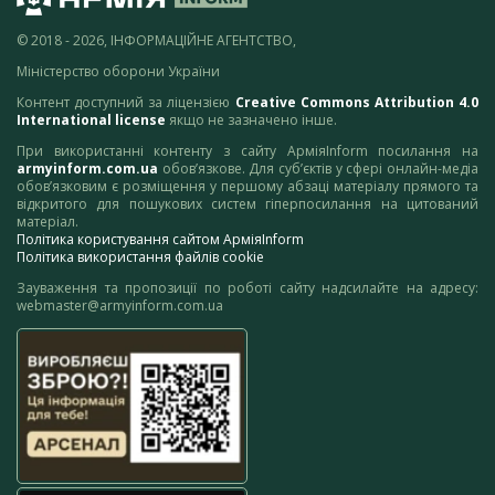
© 2018 - 2026, ІНФОРМАЦІЙНЕ АГЕНТСТВО,
Міністерство оборони України
Контент доступний за ліцензією
Creative Commons Attribution 4.0
International license
якщо не зазначено інше.
При використанні контенту з сайту АрміяInform посилання на
armyinform.com.ua
обов’язкове. Для суб’єктів у сфері онлайн-медіа
обов’язковим є розміщення у першому абзаці матеріалу прямого та
відкритого для пошукових систем гіперпосилання на цитований
матеріал.
Політика користування сайтом АрміяInform
Політика використання файлів cookie
Зауваження та пропозиції по роботі сайту надсилайте на адресу:
webmaster@armyinform.com.ua