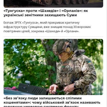
«Тунгуска» проти «Шахедів» і «Орланів»: як
українські зенітники захищають Суми
Екіпаж ЗРГК «Тунгуска», який прикриває критичну
інфраструктуру Сумщини, вже знищив понад 30 ворожих
повітряних цілей, зокрема «Шахеди» й «Орлани».
«Без зв’язку люди залишаються сліпими
кошенятами»: чому військовий зв’язок називають
головною нервовою системою фронту