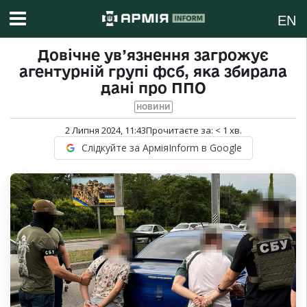
EN
Довічне ув’язнення загрожує
агентурній групі фсб, яка збирала
дані про ППО
НОВИНИ
2 Липня 2024, 11:43
Прочитаєте за:
< 1
хв.
Слідкуйте за АрміяInform в Google