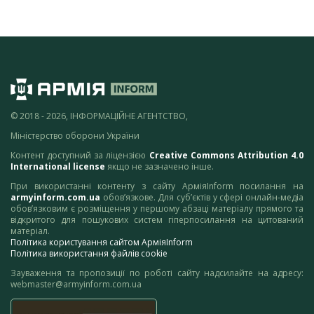
© 2018 - 2026, ІНФОРМАЦІЙНЕ АГЕНТСТВО,
Міністерство оборони України
Контент доступний за ліцензією
Creative Commons Attribution 4.0
International license
якщо не зазначено інше.
При використанні контенту з сайту АрміяInform посилання на
armyinform.com.ua
обов’язкове. Для суб’єктів у сфері онлайн-медіа
обов’язковим є розміщення у першому абзаці матеріалу прямого та
відкритого для пошукових систем гіперпосилання на цитований
матеріал.
Політика користування сайтом АрміяInform
Політика використання файлів cookie
Зауваження та пропозиції по роботі сайту надсилайте на адресу:
webmaster@armyinform.com.ua