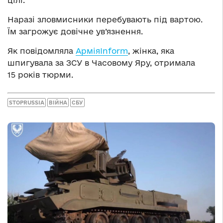
цілі.
Наразі зловмисники перебувають під вартою.
Їм загрожує довічне ув’язнення.
Як повідомляла
АрміяInform
, жінка, яка
шпигувала за ЗСУ в Часовому Яру, отримала
15 років тюрми.
STOPRUSSIA
ВІЙНА
СБУ