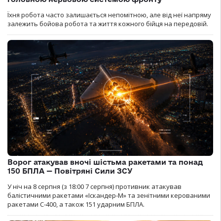
Їхня робота часто залишається непомітною, але від неї напряму
залежить бойова робота та життя кожного бійця на передовій.
Ворог атакував вночі шістьма ракетами та понад
150 БПЛА — Повітряні Сили ЗСУ
У ніч на 8 серпня (з 18:00 7 серпня) противник атакував
балістичними ракетами «Іскандер-М» та зенітними керованими
ракетами С-400, а також 151 ударним БПЛА.