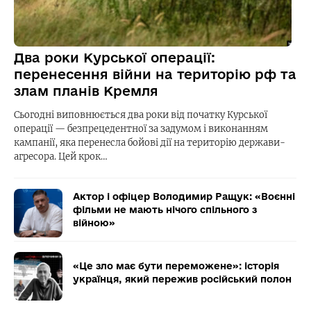
Два роки Курської операції:
перенесення війни на територію рф та
злам планів Кремля
Сьогодні виповнюється два роки від початку Курської
операції — безпрецедентної за задумом і виконанням
кампанії, яка перенесла бойові дії на територію держави-
агресора. Цей крок…
Актор і офіцер Володимир Ращук: «Воєнні
фільми не мають нічого спільного з
війною»
«Це зло має бути переможене»: історія
українця, який пережив російський полон