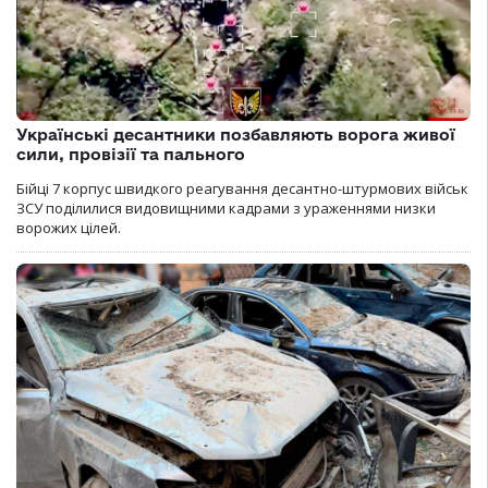
Українські десантники позбавляють ворога живої
сили, провізії та пального
Бійці 7 корпус швидкого реагування десантно-штурмових військ
ЗСУ поділилися видовищними кадрами з ураженнями низки
ворожих цілей.