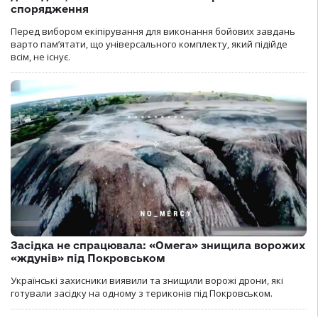
спорядження
Перед вибором екіпірування для виконання бойових завдань
варто пам’ятати, що універсального комплекту, який підійде
всім, не існує.
Засідка не спрацювала: «Омега» знищила ворожих
«ждунів» під Покровськом
Українські захисники виявили та знищили ворожі дрони, які
готували засідку на одному з териконів під Покровськом.