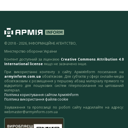
© 2018 - 2026, ІНФОРМАЦІЙНЕ АГЕНТСТВО,
Міністерство оборони України
Контент доступний за ліцензією
Creative Commons Attribution 4.0
International license
якщо не зазначено інше.
При використанні контенту з сайту АрміяInform посилання на
armyinform.com.ua
обов’язкове. Для суб’єктів у сфері онлайн-медіа
обов’язковим є розміщення у першому абзаці матеріалу прямого та
відкритого для пошукових систем гіперпосилання на цитований
матеріал.
Політика користування сайтом АрміяInform
Політика використання файлів cookie
Зауваження та пропозиції по роботі сайту надсилайте на адресу:
webmaster@armyinform.com.ua