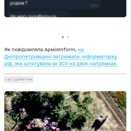
Як повідомляла АрміяInform,
на
Дніпропетровщині затримали інформаторку
рф, яка шпигувала за ЗСУ на двох напрямках.
СБУ
ШПИГУНИ