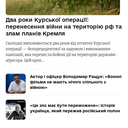
Два роки Курської операції:
перенесення війни на територію рф та
злам планів Кремля
Сьогодні виповнюється два роки від початку Курської
операції — безпрецедентної за задумом і виконанням
кампанії, яка перенесла бойові дії на територію держави-
агресора. Цей крок…
Актор і офіцер Володимир Ращук: «Воєнні
фільми не мають нічого спільного з
війною»
«Це зло має бути переможене»: історія
українця, який пережив російський полон