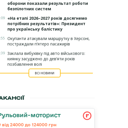
оборони показали результат роботи
безпілотних систем
:09
«На етапі 2026–2027 років досягнемо
потрібних результатів»: Президент
про українську балістику
:55
Окупанти атакували маршрутку в Херсоні,
постраждали п’ятеро пасажирів
:39
Заклала вибухівку під авто військового:
киянку засуджено до дев’яти років
позбавлення волі
ВСІ НОВИНИ
АКАНСІЇ
Рульовий-моторист
від 24000 до 124000 грн