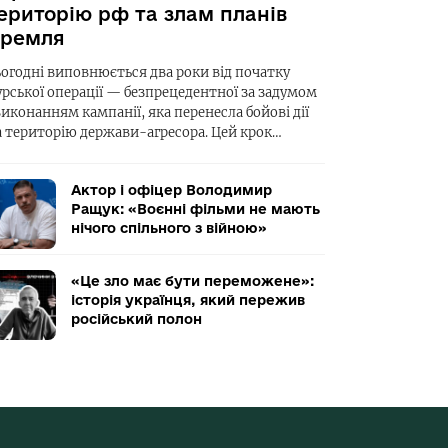
ериторію рф та злам планів
ремля
ьогодні виповнюється два роки від початку
урської операції — безпрецедентної за задумом
виконанням кампанії, яка перенесла бойові дії
а територію держави-агресора. Цей крок…
Актор і офіцер Володимир
Ращук: «Воєнні фільми не мають
нічого спільного з війною»
«Це зло має бути переможене»:
історія українця, який пережив
російський полон