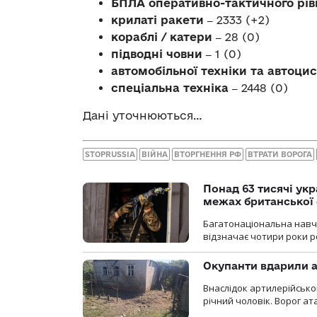
БПЛА оперативно-тактичного рів
крилаті ракети ‒
2333 (+2)
кораблі / катери ‒
28 (0)
підводні човни ‒
1 (0)
автомобільної техніки та автоци
спеціальна техніка ‒
2448 (0)
Дані уточнюються…
STOPRUSSIA
ВІЙНА
ВТОРГНЕННЯ РФ
ВТРАТИ ВОРОГА
Понад 63 тисячі ук
межах британської 
Багатонаціональна навча
відзначає чотири роки ро
Окупанти вдарили а
Внаслідок артилерійсько
річний чоловік. Ворог ат