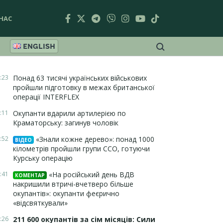
НАС
ENGLISH
:23
Понад 63 тисячі українських військових
пройшли підготовку в межах британської
операції INTERFLEX
:11
Окупанти вдарили артилерією по
Краматорську: загинув чоловік
:52
«Знали кожне дерево»: понад 1000
ВІДЕО
кілометрів пройшли групи ССО, готуючи
Курську операцію
:41
«На російський день ВДВ
КОМЕНТАР
накришили втричі-вчетверо більше
окупантів»: окупанти феєрично
«відсвяткували»
:26
211 600 окупантів за сім місяців: Сили