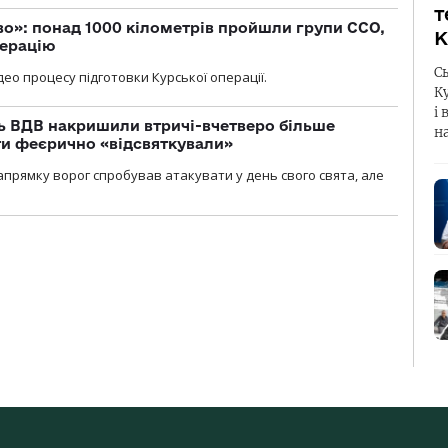
т
о»: понад 1000 кілометрів пройшли групи ССО,
К
перацію
С
ео процесу підготовки Курської операції.
К
і 
ь ВДВ накришили втричі-вчетверо більше
н
ти феєрично «відсвяткували»
прямку ворог спробував атакувати у день свого свята, але