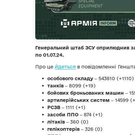
Генеральний штаб ЗСУ оприлюднив заг
по 01.07.24.
Про це
йдеться
в повідомленні Геншта
особового складу ‒
543810 (+1110)
танків ‒
8099 (+19)
бойових броньованих машин ‒
15
артилерійських систем ‒
14599 (
РСЗВ ‒
1111 (+1)
засоби ППО ‒
874 (+1)
літаків ‒
360 (0)
гелікоптерів ‒
326 (0)