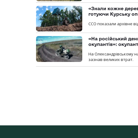
«Знали кожне дерев
готуючи Курську о
ССО показали архівне від
«На російський ден
окупантів»: окупан
На Олександрівському на
зазнав великих втрат.