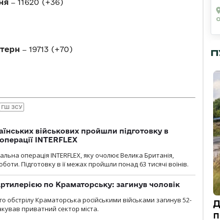
ня ‒
11620 (+36)
стерн ‒
19713 (+70)
П
ГШ ЗСУ
раїнських військових пройшли підготовку в
операції INTERFLEX
льна операція INTERFLEX, яку очолює Велика Британія,
боти. Підготовку в її межах пройшли понад 63 тисячі воїнів.
ртилерією по Краматорську: загинув чоловік
го обстрілу Краматорська російськими військами загинув 52-
Д
акував приватний сектор міста.
п