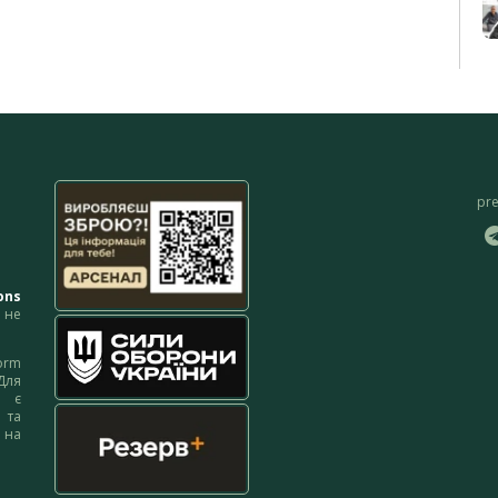
pr
ons
не
orm
Для
м є
 та
 на