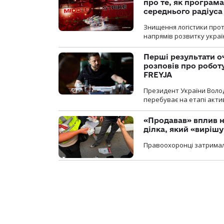
про те, як програм
середнього радіуса
Знищення логістики прот
напрямів розвитку украї
Перші результати о
розповів про робот
FREYJA
Президент України Воло
перебуває на етапі актив
«Продавав» вплив н
ділка, який «виріш
Правоохоронці затримал