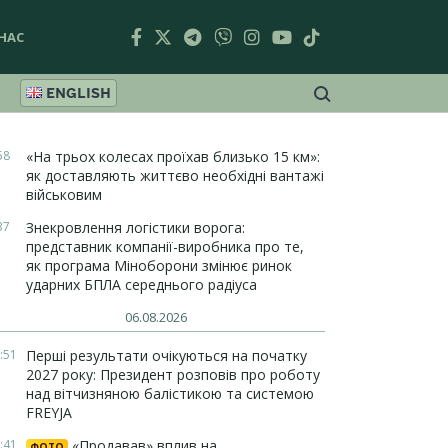
НАС
ENGLISH
58
«На трьох колесах проїхав близько 15 км»:
як доставляють життєво необхідні вантажі
військовим
37
Знекровлення логістики ворога:
представник компанії-виробника про те,
як програма Міноборони змінює ринок
ударних БПЛА середнього радіуса
06.08.2026
:51
Перші результати очікуються на початку
2027 року: Президент розповів про роботу
над вітчизняною балістикою та системою
FREYJA
:41
«Продавав» вплив на
ФОТО