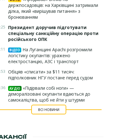
держпосадовців: на Харківщині затримали
ділка, який «вирішував питання» з
бронюванням
:25
Президент доручив підготувати
спеціальну санкційну операцію проти
російського ОПК
:11
На Луганщині Apachi розгромили
ВІДЕО
логістику окупантів: уражено
електростанцію, АЗС і транспорт
:53
Обіцяв «списати» за $11 тисяч:
підполковник НГУ постане перед судом
:36
«Підірвали собі ноги» —
АУДІО
деморалізовані окупанти вдаються до
самокаліцтва, щоб не йти у штурми
ВСІ НОВИНИ
АКАНСІЇ