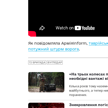
Як повідомляла АрміяInform,
таврійсь
потужний штурм ворога
.
72 БРИГАДА
ВУГЛЕДАР
«На трьох колесах 
необхідні вантажі 
Кілька років тому назем
майбутнього, а тепер ни
поранених.
Знекровлення логіс