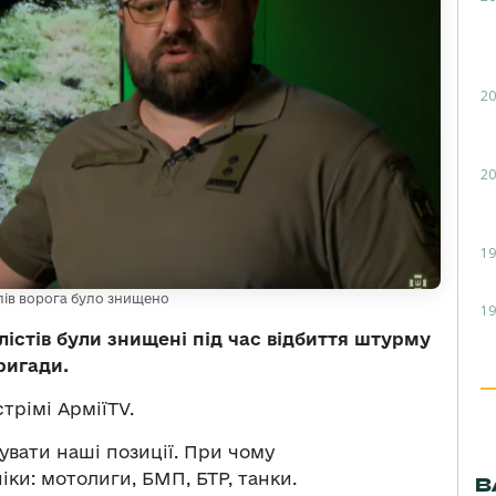
20
20
19
лів ворога було знищено
19
лістів були знищені під час відбиття штурму
ригади.
трімі АрміїTV.
увати наші позиції. При чому
іки: мотолиги, БМП, БТР, танки.
В