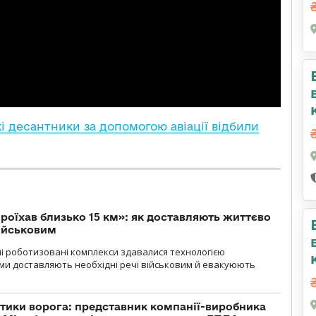
кі десантники за допомогою авіації відбили
проїхав близько 15 км»: як доставляють життєво
військовим
ні роботизовані комплекси здавалися технологією
ми доставляють необхідні речі військовим й евакуюють
тики ворога: представник компанії-виробника