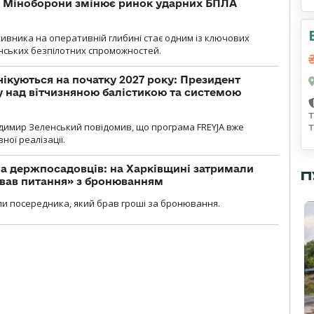
а Міноборони змінює ринок ударних БПЛА
ивника на оперативній глибині стає одним із ключових
нських безпілотних спроможностей.
чікуються на початку 2027 року: Президент
у над вітчизняною балістикою та системою
димир Зеленський повідомив, що програма FREYJA вже
ної реалізації.
а держпосадовців: на Харківщині затримали
П
ував питання» з бронюванням
и посередника, який брав гроші за бронювання.