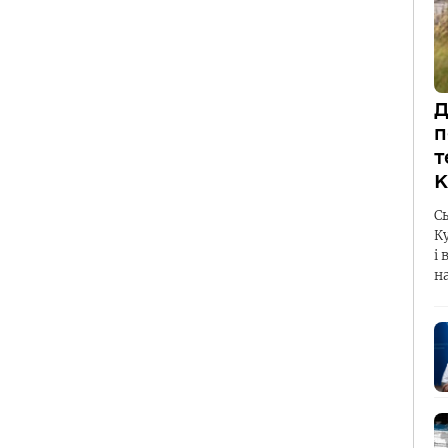
Д
п
т
К
С
К
і 
н