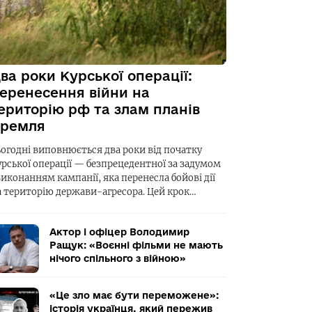
ва роки Курської операції:
еренесення війни на
ериторію рф та злам планів
ремля
ьогодні виповнюється два роки від початку
урської операції — безпрецедентної за задумом
виконанням кампанії, яка перенесла бойові дії
а територію держави-агресора. Цей крок…
Актор і офіцер Володимир
Ращук: «Воєнні фільми не мають
нічого спільного з війною»
«Це зло має бути переможене»:
історія українця, який пережив