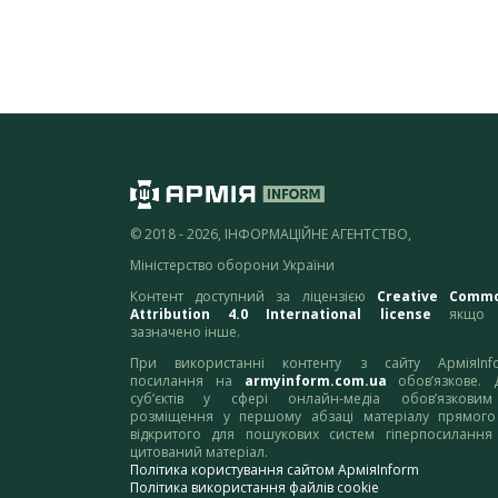
© 2018 - 2026, ІНФОРМАЦІЙНЕ АГЕНТСТВО,
Міністерство оборони України
Контент доступний за ліцензією
Creative Comm
Attribution 4.0 International license
якщо 
зазначено інше.
При використанні контенту з сайту АрміяInf
посилання на
armyinform.com.ua
обов’язкове. 
суб’єктів у сфері онлайн-медіа обов’язкови
розміщення у першому абзаці матеріалу прямого
відкритого для пошукових систем гіперпосилання
цитований матеріал.
Політика користування сайтом АрміяInform
Політика використання файлів cookie