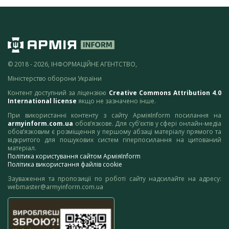
© 2018 - 2026, ІНФОРМАЦІЙНЕ АГЕНТСТВО,
Міністерство оборони України
Контент доступний за ліцензією
Creative Commons Attribution 4.0
International license
якщо не зазначено інше.
При використанні контенту з сайту АрміяInform посилання на
armyinform.com.ua
обов’язкове. Для суб’єктів у сфері онлайн-медіа
обов’язковим є розміщення у першому абзаці матеріалу прямого та
відкритого для пошукових систем гіперпосилання на цитований
матеріал.
Політика користування сайтом АрміяInform
Політика використання файлів cookie
Зауваження та пропозиції по роботі сайту надсилайте на адресу:
webmaster@armyinform.com.ua