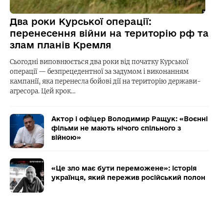
Два роки Курської операції:
перенесення війни на територію рф та
злам планів Кремля
Сьогодні виповнюється два роки від початку Курської
операції — безпрецедентної за задумом і виконанням
кампанії, яка перенесла бойові дії на територію держави-
агресора. Цей крок…
Актор і офіцер Володимир Ращук: «Воєнні
фільми не мають нічого спільного з
війною»
«Це зло має бути переможене»: історія
українця, який пережив російський полон