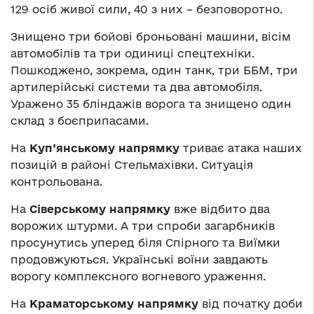
129 осіб живої сили, 40 з них – безповоротно.
Знищено три бойові броньовані машини, вісім
автомобілів та три одиниці спецтехніки.
Пошкоджено, зокрема, один танк, три ББМ, три
артилерійські системи та два автомобіля.
Уражено 35 бліндажів ворога та знищено один
склад з боєприпасами.
На
Куп’янському напрямку
триває атака наших
позицій в районі Стельмахівки. Ситуація
контрольована.
На
Сіверському напрямку
вже відбито два
ворожих штурми. А три спроби загарбників
просунутись уперед біля Спірного та Виїмки
продовжуються. Українські воїни завдають
ворогу комплексного вогневого ураження.
На
Краматорському напрямку
від початку доби