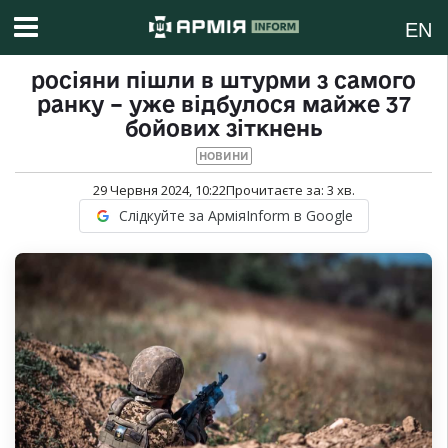
EN
росіяни пішли в штурми з самого
ранку – уже відбулося майже 37
бойових зіткнень
НОВИНИ
29 Червня 2024, 10:22
Прочитаєте за:
3
хв.
Слідкуйте за АрміяInform в Google