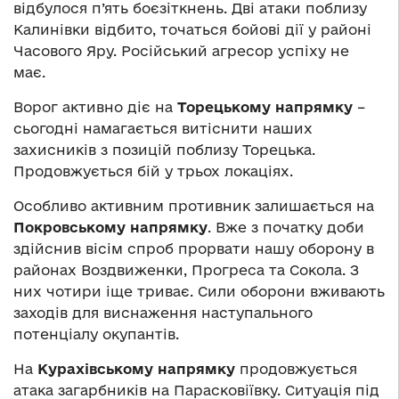
відбулося п’ять боєзіткнень. Дві атаки поблизу
Калинівки відбито, точаться бойові дії у районі
Часового Яру. Російський агресор успіху не
має.
Ворог активно діє на
Торецькому напрямку
–
сьогодні намагається витіснити наших
захисників з позицій поблизу Торецька.
Продовжується бій у трьох локаціях.
Особливо активним противник залишається на
Покровському напрямку
. Вже з початку доби
здійснив вісім спроб прорвати нашу оборону в
районах Воздвиженки, Прогреса та Сокола. З
них чотири іще триває. Сили оборони вживають
заходів для виснаження наступального
потенціалу окупантів.
На
Курахівському напрямку
продовжується
атака загарбників на Парасковіївку. Ситуація під