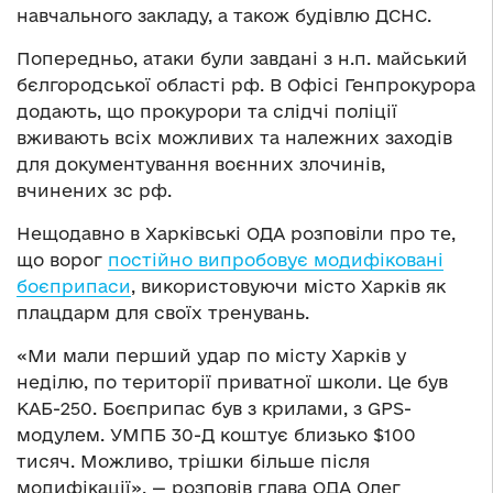
навчального закладу, а також будівлю ДСНС.
Попередньо, атаки були завдані з н.п. майський
бєлгородської області рф. В Офісі Генпрокурора
додають, що прокурори та слідчі поліції
вживають всіх можливих та належних заходів
для документування воєнних злочинів,
вчинених зс рф.
Нещодавно в Харківські ОДА розповіли про те,
що ворог
постійно випробовує модифіковані
боєприпаси
, використовуючи місто Харків як
плацдарм для своїх тренувань.
«Ми мали перший удар по місту Харків у
неділю, по території приватної школи. Це був
КАБ-250. Боєприпас був з крилами, з GPS-
модулем. УМПБ 30-Д коштує близько $100
тисяч. Можливо, трішки більше після
модифікації», — розповів глава ОДА Олег