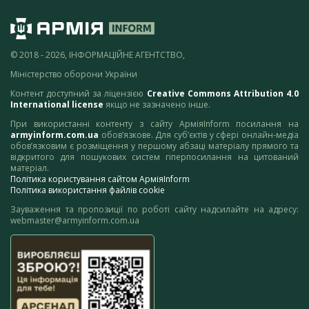
© 2018 - 2026, ІНФОРМАЦІЙНЕ АГЕНТСТВО,
Міністерство оборони України
Контент доступний за ліцензією
Creative Commons Attribution 4.0
International license
якщо не зазначено інше.
При використанні контенту з сайту АрміяInform посилання на
armyinform.com.ua
обов’язкове. Для суб’єктів у сфері онлайн-медіа
обов’язковим є розміщення у першому абзаці матеріалу прямого та
відкритого для пошукових систем гіперпосилання на цитований
матеріал.
Політика користування сайтом АрміяInform
Політика використання файлів cookie
Зауваження та пропозиції по роботі сайту надсилайте на адресу:
webmaster@armyinform.com.ua