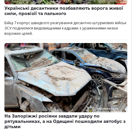
Українські десантники позбавляють ворога живої
сили, провізії та пального
Бійці 7 корпус швидкого реагування десантно-штурмових військ
ЗСУ поділилися видовищними кадрами з ураженнями низки
ворожих цілей.
На Запоріжжі росіяни завдали удару по
рятувальниках, а на Одещині пошкодили автобус з
дітьми