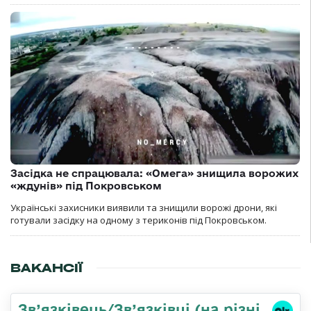
Засідка не спрацювала: «Омега» знищила ворожих
«ждунів» під Покровськом
Українські захисники виявили та знищили ворожі дрони, які
готували засідку на одному з териконів під Покровськом.
ВАКАНСІЇ
Зв’язківець/Зв’язківці (на різні