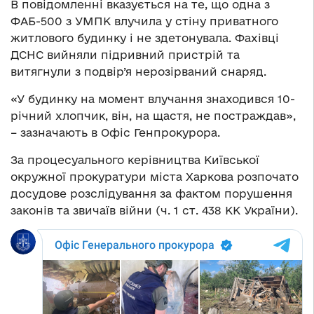
В повідомленні вказується на те, що одна з
ФАБ-500 з УМПК влучила у стіну приватного
житлового будинку і не здетонувала. Фахівці
ДСНС вийняли підривний пристрій та
витягнули з подвір’я нерозірваний снаряд.
«У будинку на момент влучання знаходився 10-
річний хлопчик, він, на щастя, не постраждав»,
– зазначають в Офіс Генпрокурора.
За процесуального керівництва Київської
окружної прокуратури міста Харкова розпочато
досудове розслідування за фактом порушення
законів та звичаїв війни (ч. 1 ст. 438 КК України).