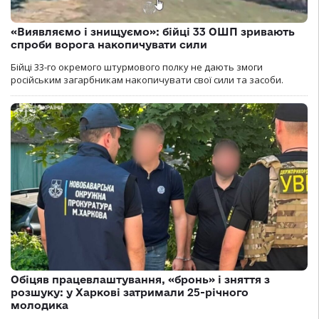
«Виявляємо і знищуємо»: бійці 33 ОШП зривають
спроби ворога накопичувати сили
Бійці 33-го окремого штурмового полку не дають змоги
російським загарбникам накопичувати свої сили та засоби.
Обіцяв працевлаштування, «бронь» і зняття з
розшуку: у Харкові затримали 25-річного
молодика