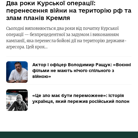
Два роки Курської операції:
перенесення війни на територію рф та
злам планів Кремля
Сьогодні виповнюється два роки від початку Курської
операції — безпрецедентної за задумом і виконанням
кампанії, яка перенесла бойові дії на територію держави-
агресора. Цей крок…
Актор і офіцер Володимир Ращук: «Воєнні
фільми не мають нічого спільного з
війною»
«Це зло має бути переможене»: історія
українця, який пережив російський полон