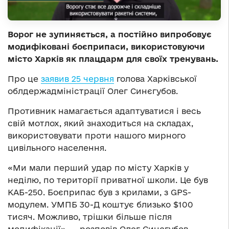
Ворог не зупиняється, а постійно випробовує
модифіковані боєприпаси, використовуючи
місто Харків як плацдарм для своїх тренувань.
Про це
заявив 25 червня
голова Харківської
облдержадміністрації Олег Синєгубов.
Противник намагається адаптуватися і весь
свій мотлох, який знаходиться на складах,
використовувати проти нашого мирного
цивільного населення.
«Ми мали перший удар по місту Харків у
неділю, по території приватної школи. Це був
КАБ-250. Боєприпас був з крилами, з GPS-
модулем. УМПБ 30-Д коштує близько $100
тисяч. Можливо, трішки більше після
модифікації», — розповів Олег Синєгубов.