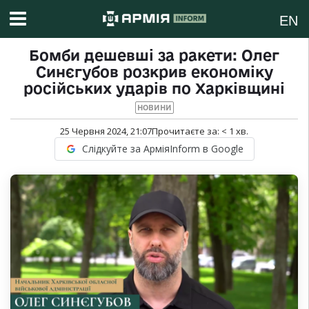
EN
Бомби дешевші за ракети: Олег
Синєгубов розкрив економіку
російських ударів по Харківщині
НОВИНИ
25 Червня 2024, 21:07
Прочитаєте за:
< 1
хв.
Слідкуйте за АрміяInform в Google