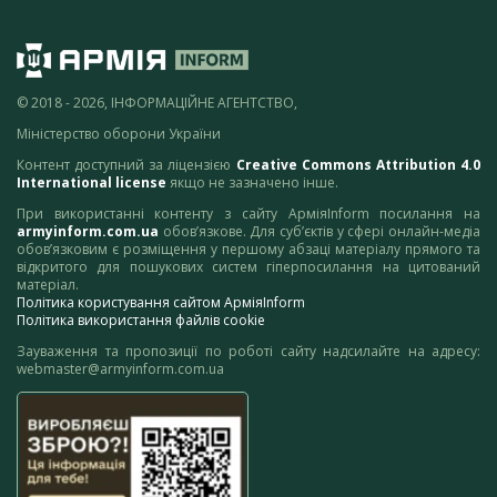
© 2018 - 2026, ІНФОРМАЦІЙНЕ АГЕНТСТВО,
Міністерство оборони України
Контент доступний за ліцензією
Creative Commons Attribution 4.0
International license
якщо не зазначено інше.
При використанні контенту з сайту АрміяInform посилання на
armyinform.com.ua
обов’язкове. Для суб’єктів у сфері онлайн-медіа
обов’язковим є розміщення у першому абзаці матеріалу прямого та
відкритого для пошукових систем гіперпосилання на цитований
матеріал.
Політика користування сайтом АрміяInform
Політика використання файлів cookie
Зауваження та пропозиції по роботі сайту надсилайте на адресу:
webmaster@armyinform.com.ua