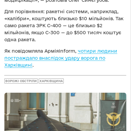
Для порівняння: ракетні системи, наприклад,
«калібри», коштують близько $10 мільйонів. Так
само ракета ЗРК С-400 — це близько $2
мільйонів, якщо С-300 — до $500 тисяч коштує
одна ракета.
Як повідомляла АрміяInform,
чотири людини
постраждало внаслідок удару ворога по
Харківщині
.
ВОРОЖІ ОБСТРІЛИ
ХАРКІВЩИНА