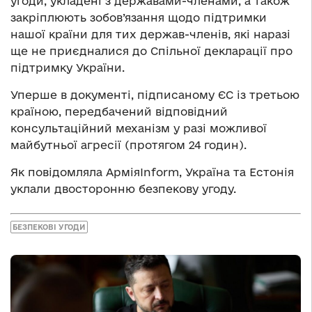
угоди, укладені з державами-членами, а також
закріплюють зобов’язання щодо підтримки
нашої країни для тих держав-членів, які наразі
ще не приєдналися до Спільної декларації про
підтримку України.
Уперше в документі, підписаному ЄС із третьою
країною, передбачений відповідний
консультаційний механізм у разі можливої
майбутньої агресії (протягом 24 годин).
Як повідомляла АрміяInform, Україна та Естонія
уклали двосторонню безпекову угоду.
БЕЗПЕКОВІ УГОДИ