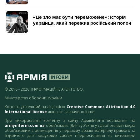
«Це зло має бути переможене»: історія
українця, який пережив російський полон
© 2018 - 2026, ІНФОРМАЦІЙНЕ АГЕНТСТВО,
Міністерство оборони України
Контент доступний за ліцензією
Creative Commons Attribution 4.0
International license
якщо не зазначено інше.
При використанні контенту з сайту АрміяInform посилання на
armyinform.com.ua
обов’язкове. Для суб’єктів у сфері онлайн-медіа
обов’язковим є розміщення у першому абзаці матеріалу прямого та
відкритого для пошукових систем гіперпосилання на цитований