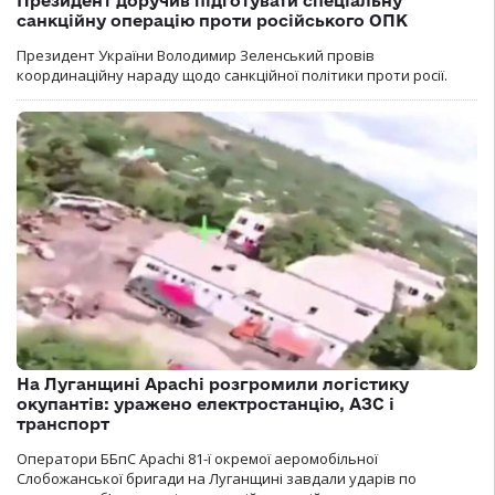
Президент доручив підготувати спеціальну
санкційну операцію проти російського ОПК
Президент України Володимир Зеленський провів
координаційну нараду щодо санкційної політики проти росії.
На Луганщині Apachi розгромили логістику
окупантів: уражено електростанцію, АЗС і
транспорт
Оператори ББпС Apachi 81-ї окремої аеромобільної
Слобожанської бригади на Луганщині завдали ударів по