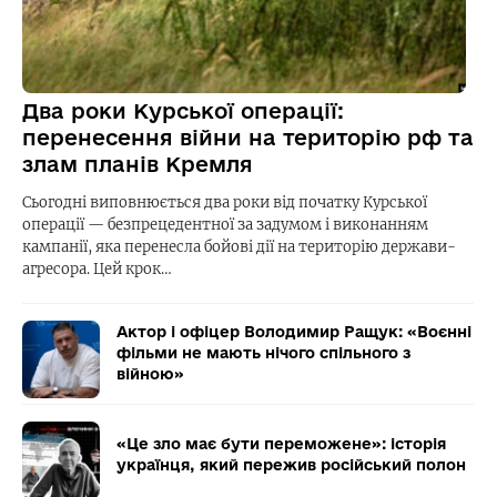
Два роки Курської операції:
перенесення війни на територію рф та
злам планів Кремля
Сьогодні виповнюється два роки від початку Курської
операції — безпрецедентної за задумом і виконанням
кампанії, яка перенесла бойові дії на територію держави-
агресора. Цей крок…
Актор і офіцер Володимир Ращук: «Воєнні
фільми не мають нічого спільного з
війною»
«Це зло має бути переможене»: історія
українця, який пережив російський полон