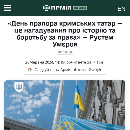
EN
«День прапора кримських татар —
це нагадування про історію та
боротьбу за права» — Рустем
Умєров
НОВИНИ
26 Червня 2024, 14:46
Прочитаєте за:
< 1
хв.
Слідкуйте за АрміяInform в Google