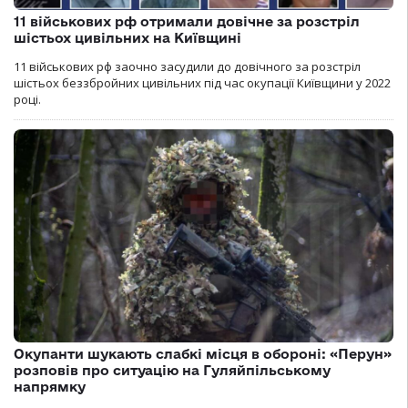
11 військових рф отримали довічне за розстріл
шістьох цивільних на Київщині
11 військових рф заочно засудили до довічного за розстріл
шістьох беззбройних цивільних під час окупації Київщини у 2022
році.
Окупанти шукають слабкі місця в обороні: «Перун»
розповів про ситуацію на Гуляйпільському
напрямку