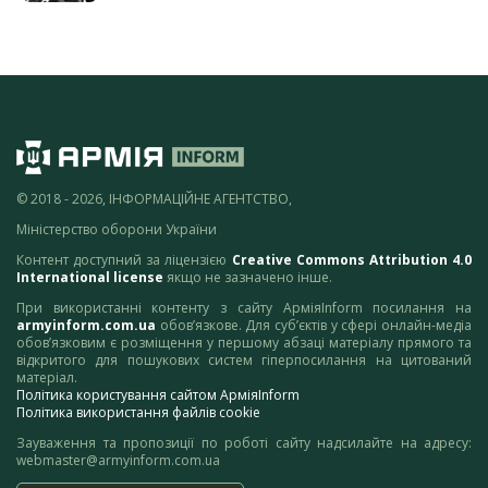
© 2018 - 2026, ІНФОРМАЦІЙНЕ АГЕНТСТВО,
Міністерство оборони України
Контент доступний за ліцензією
Creative Commons Attribution 4.0
International license
якщо не зазначено інше.
При використанні контенту з сайту АрміяInform посилання на
armyinform.com.ua
обов’язкове. Для суб’єктів у сфері онлайн-медіа
обов’язковим є розміщення у першому абзаці матеріалу прямого та
відкритого для пошукових систем гіперпосилання на цитований
матеріал.
Політика користування сайтом АрміяInform
Політика використання файлів cookie
Зауваження та пропозиції по роботі сайту надсилайте на адресу:
webmaster@armyinform.com.ua