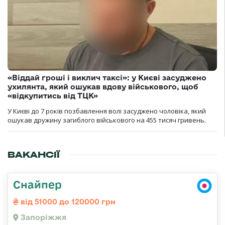
«Віддай гроші і виклич таксі»: у Києві засуджено
ухилянта, який ошукав вдову військового, щоб
«відкупитись від ТЦК»
У Києві до 7 років позбавлення волі засуджено чоловіка, який
ошукав дружину загиблого військового на 455 тисяч гривень.
ВАКАНСІЇ
Снайпер
від 51000 до 120000 грн
Запоріжжя