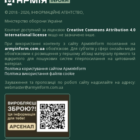
© 2018 - 2026, ІНФОРМАЦІЙНЕ АГЕНТСТВО,
Міністерство оборони України
Контент доступний за ліцензією
Creative Commons Attribution 4.0
International license
якщо не зазначено інше.
При використанні контенту з сайту АрміяInform посилання на
armyinform.com.ua
обов’язкове. Для суб’єктів у сфері онлайн-медіа
обов’язковим є розміщення у першому абзаці матеріалу прямого та
відкритого для пошукових систем гіперпосилання на цитований
матеріал.
Політика користування сайтом АрміяInform
Політика використання файлів cookie
Зауваження та пропозиції по роботі сайту надсилайте на адресу:
webmaster@armyinform.com.ua