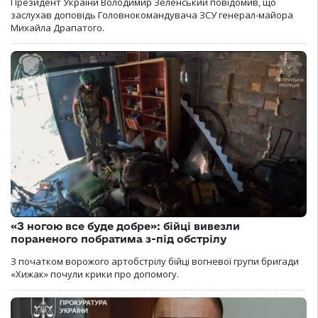
Президент України Володимир Зеленський повідомив, що
заслухав доповідь Головнокомандувача ЗСУ генерал-майора
Михайла Драпатого.
«З ногою все буде добре»: бійці вивезли
пораненого побратима з-під обстрілу
З початком ворожого артобстрілу бійці вогневої групи бригади
«Хижак» почули крики про допомогу.