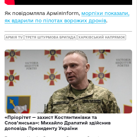
Як повідомляла АрміяInform,
морпіхи показали,
як вдарили по пілотах ворожих дронів
.
АРМІЯ TV
ТРЕТЯ ШТУРМОВА БРИГАДА
ХАРКІВСЬКИЙ НАПРЯМОК
«Пріорітет — захист Костянтинівки та
Слов’янська»: Михайло Драпатий здійснив
доповідь Президенту України