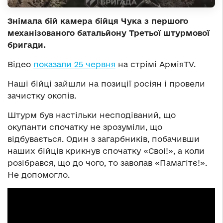
Знімала бій камера бійця Чука з першого
механізованого батальйону Третьої штурмової
бригади.
Відео
показали 25 червня
на стрімі АрміяTV.
Наші бійці зайшли на позиції росіян і провели
зачистку окопів.
Штурм був настільки несподіваний, що
окупанти спочатку не зрозуміли, що
відбувається. Один з загарбників, побачивши
наших бійців крикнув спочатку «Своі!», а коли
розібрався, що до чого, то заволав «Памагітє!».
Не допомогло.