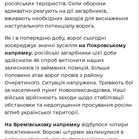
російських терористів. Сили оборони
адекватно реагують на дії загарбників,
вживають необхідних заходів для виснаження
наступального потенціалу ворога.
Як і в попередню добу, ворог сьогодні
зосереджує значні зусилля
на Покровському
напрямку.
російські загарбники цієї доби
здійснили 46 спроб витіснити наших
захисників із займаних позицій. Більше
половини атак ворог провів з району
Очеретиного. Ситуація напружена. Тривають бої
за населений пункт Новоолександрівка. Наші
війська здійснюють заходи щодо стабілізації
обстановки та недопущення просування росіян
вглиб української території.
На Времівському напрямку
відбулося чотири
боєзіткнення. Ворожі штурми захлинулися в