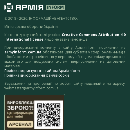
© 2018 - 2026, ІНФОРМАЦІЙНЕ АГЕНТСТВО,
Міністерство оборони України
Контент доступний за ліцензією
Creative Commons Attribution 4.0
International license
якщо не зазначено інше.
При використанні контенту з сайту АрміяInform посилання на
armyinform.com.ua
обов’язкове. Для суб’єктів у сфері онлайн-медіа
обов’язковим є розміщення у першому абзаці матеріалу прямого та
відкритого для пошукових систем гіперпосилання на цитований
матеріал.
Політика користування сайтом АрміяInform
Політика використання файлів cookie
Зауваження та пропозиції по роботі сайту надсилайте на адресу:
webmaster@armyinform.com.ua