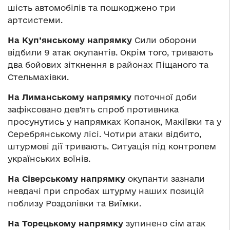
шість автомобілів та пошкоджено три
артсистеми.
На Куп’янському напрямку
Сили оборони
відбили 9 атак окупантів. Окрім того, тривають
два бойових зіткнення в районах Піщаного та
Стельмахівки.
На Лиманському напрямку
поточної доби
зафіксовано дев’ять спроб противника
просунутись у напрямках Копанок, Макіївки та у
Серебрянському лісі. Чотири атаки відбито,
штурмові дії тривають. Ситуація під контролем
українських воїнів.
На Сіверському напрямку
окупанти зазнали
невдачі при спробах штурму наших позицій
поблизу Роздолівки та Виїмки.
На Торецькому напрямку
зупинено сім атак