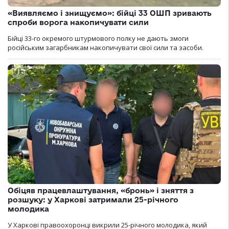
«Виявляємо і знищуємо»: бійці 33 ОШП зривають
спроби ворога накопичувати сили
Бійці 33-го окремого штурмового полку не дають змоги
російським загарбникам накопичувати свої сили та засоби.
Обіцяв працевлаштування, «бронь» і зняття з
розшуку: у Харкові затримали 25-річного
молодика
У Харкові правоохоронці викрили 25-річного молодика, який