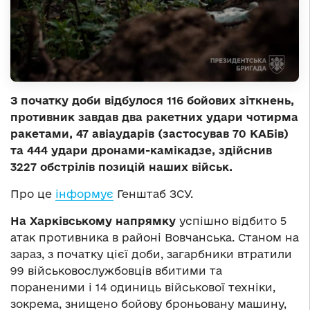
З початку доби відбулося 116 бойових зіткнень,
противник завдав два ракетних удари чотирма
ракетами, 47 авіаударів (застосував 70 КАБів)
та 444 удари дронами-камікадзе, здійснив
3227 обстрілів позицій наших військ.
Про це
інформує
Генштаб ЗСУ.
На Харківському напрямку
успішно відбито 5
атак противника в районі Вовчанська. Станом на
зараз, з початку цієї доби, загарбники втратили
99 військовослужбовців вбитими та
пораненими і 14 одиниць військової техніки,
зокрема, знищено бойову броньовану машину,