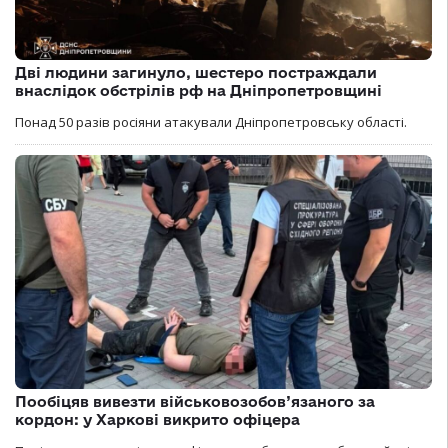
Дві людини загинуло, шестеро постраждали
внаслідок обстрілів рф на Дніпропетровщині
Понад 50 разів росіяни атакували Дніпропетровську області.
Пообіцяв вивезти військовозобов’язаного за
кордон: у Харкові викрито офіцера