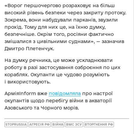
«Ворог першочергово розраховує на більш
високий рівень безпеки через закриту протоку.
Зокрема, вони набудували парканів, звузили
прохід. Тому для них це, на їхню думку,
безпечніше. Окрім того, росіяни фактично
змішалися з цивільними суднами», — зазначив
Дмитро Плетенчук.
На думку речника, це може ускладнювати
роботу в разі застосування озброєння по цих
кораблях. Окупанти це чудово розуміють
і використовують.
АрміяInform вже
повідомляла
про настрої
окупантів щодо перебігу війни в акваторії
Азовського та Чорного морів.
STOPRUSSIA
АГРЕСІЯ РФ
ВІЙНА
ВМС ЗСУ
ВТОРГНЕННЯ РФ