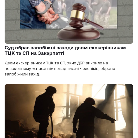
Суд обрав запобіжні заходи двом екскерівникам
ТЦК та СП на Закарпатті
Двом екскерівникам ТЦК та СП, яких ДБР викрило на
незаконному «списанні» понад тисячі чоловіків, обрано
запобіжний захід.