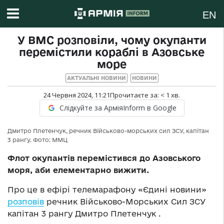
EN
У ВМС розповіли, чому окупанти
перемістили кораблі в Азовське
море
АКТУАЛЬНІ НОВИНИ
НОВИНИ
24 Червня 2024, 11:21
Прочитаєте за:
< 1
хв.
Слідкуйте за АрміяInform в Google
Дмитро Плетенчук, речник Військово-морських сил ЗСУ, капітан
3 рангу. Фото: ММЦ
Флот окупантів перемістився до Азовського
моря, аби елементарно вижити.
Про це в ефірі телемарафону «Єдині новини»
розповів
речник Військово-Морських Сил ЗСУ
капітан 3 рангу Дмитро Плетенчук .