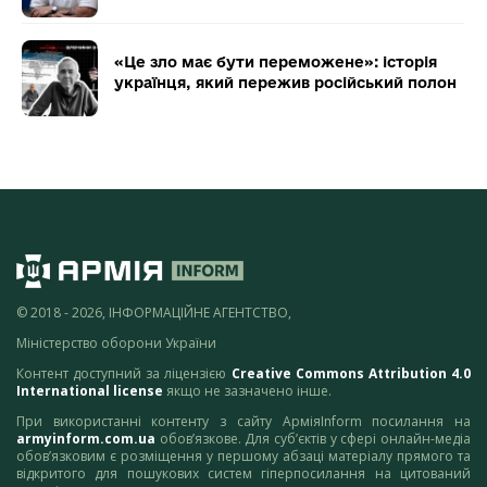
«Це зло має бути переможене»: історія
українця, який пережив російський полон
© 2018 - 2026, ІНФОРМАЦІЙНЕ АГЕНТСТВО,
Міністерство оборони України
Контент доступний за ліцензією
Creative Commons Attribution 4.0
International license
якщо не зазначено інше.
При використанні контенту з сайту АрміяInform посилання на
armyinform.com.ua
обов’язкове. Для суб’єктів у сфері онлайн-медіа
обов’язковим є розміщення у першому абзаці матеріалу прямого та
відкритого для пошукових систем гіперпосилання на цитований