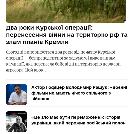
Два роки Курської операції:
перенесення війни на територію рф та
злам планів Кремля
Сьогодні виповнюється два роки від початку Курської
операції — безпрецедентної за задумом і виконанням
кампанії, яка перенесла бойові дії на територію держави-
агресора. Цей крок…
Актор і офіцер Володимир Ращук: «Воєнні
фільми не мають нічого спільного з
війною»
«Це зло має бути переможене»: історія
українця, який пережив російський полон