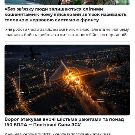
«Без зв’язку люди залишаються сліпими
кошенятами»: чому військовий зв’язок називають
головною нервовою системою фронту
Їхня робота часто залишається непомітною, але від неї напряму
залежить бойова робота та життя кожного бійця на передовій.
Ворог атакував вночі шістьма ракетами та понад
150 БПЛА — Повітряні Сили ЗСУ
У ніч на 8 серпня (з 18:00 7 серпня) противник атакував