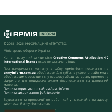
© 2018 - 2026, ІНФОРМАЦІЙНЕ АГЕНТСТВО,
Міністерство оборони України
Контент доступний за ліцензією
Creative Commons Attribution 4.0
International license
якщо не зазначено інше.
При використанні контенту з сайту АрміяInform посилання на
armyinform.com.ua
обов’язкове. Для суб’єктів у сфері онлайн-медіа
обов’язковим є розміщення у першому абзаці матеріалу прямого та
відкритого для пошукових систем гіперпосилання на цитований
матеріал.
Політика користування сайтом АрміяInform
Політика використання файлів cookie
Зауваження та пропозиції по роботі сайту надсилайте на адресу:
webmaster@armyinform.com.ua