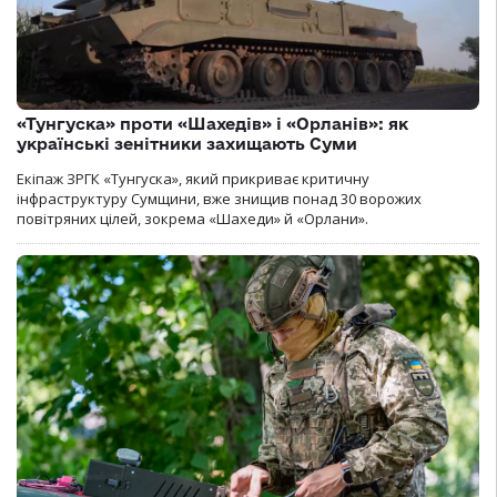
«Тунгуска» проти «Шахедів» і «Орланів»: як
українські зенітники захищають Суми
Екіпаж ЗРГК «Тунгуска», який прикриває критичну
інфраструктуру Сумщини, вже знищив понад 30 ворожих
повітряних цілей, зокрема «Шахеди» й «Орлани».