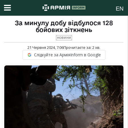
EN
За минулу добу відбулося 128
бойових зіткнень
НОВИНИ
21 Червня 2024, 7:06
Прочитаєте за:
2
хв.
Слідкуйте за АрміяInform в Google