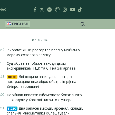
НАС
ENGLISH
07.08.2026
:49
7 корпус ДШВ розгортає власну мобільну
мережу сотового зв’язку
:38
Суд обрав запобіжні заходи двом
екскерівникам ТЦК та СП на Закарпатті
:21
Дві людини загинуло, шестеро
ФОТО
постраждали внаслідок обстрілів рф на
Дніпропетровщині
:09
Пообіцяв вивезти військовозобов’язаного
за кордон: у Харкові викрито офіцера
:51
Два запасні виходи, арсенал, склади,
ВІДЕО
спальня: мінометники облаштували