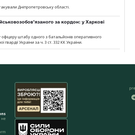
атакували Дніпропетровську області.
йськовозобов’язаного за кордон: у Харкові
у офіцеру штабу одного з батальйонів оперативного
гвардії України за ч. 3 ст. 332 КК України.
pr
ons
не
orm