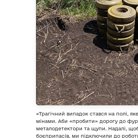
«Трагічний випадок стався на полі, я
мінами. Аби «пробити» дорогу до фур
металодетектори та щупи. Надалі, 
боєприпасів, ми підключили до робот