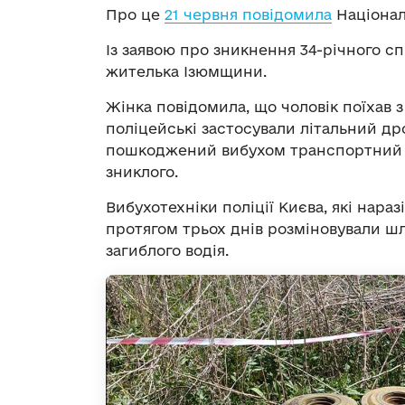
Про це
21 червня повідомила
Націонал
Із заявою про зникнення 34-річного с
жителька Ізюмщини.
Жінка повідомила, що чоловік поїхав 
поліцейські застосували літальний др
пошкоджений вибухом транспортний з
зниклого.
Вибухотехніки поліції Києва, які нара
протягом трьох днів розміновували шля
загиблого водія.