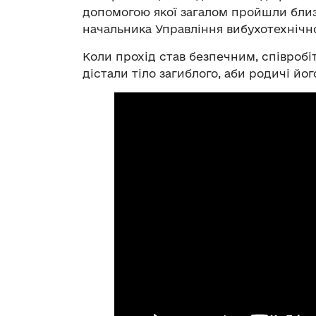
допомогою якої загалом пройшли близь
начальника Управління вибухотехнічно
Коли прохід став безпечним, співробі
дістали тіло загиблого, аби родичі йо