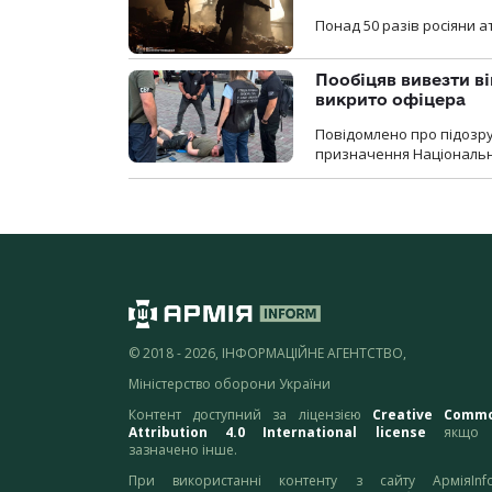
Понад 50 разів росіяни 
Пообіцяв вивезти ві
викрито офіцера
Повідомлено про підозр
призначення Національної 
© 2018 - 2026, ІНФОРМАЦІЙНЕ АГЕНТСТВО,
Міністерство оборони України
Контент доступний за ліцензією
Creative Comm
Attribution 4.0 International license
якщо 
зазначено інше.
При використанні контенту з сайту АрміяInf