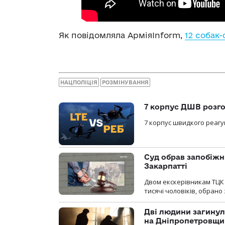
Як повідомляла АрміяInform,
12 собак
НАЦПОЛІЦІЯ
РОЗМІНУВАННЯ
7 корпус ДШВ розго
7 корпус швидкого реагу
Суд обрав запобіжн
Закарпатті
Двом екскерівникам ТЦК 
тисячі чоловіків, обрано
Дві людини загинул
на Дніпропетровщи