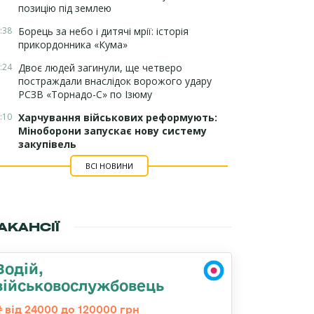
позицію під землею
:38
Борець за небо і дитячі мрії: історія
прикордонника «Кума»
:24
Двоє людей загинули, ще четверо
постраждали внаслідок ворожого удару
РСЗВ «Торнадо-С» по Ізюму
:10
Харчування військових реформують:
Міноборони запускає нову систему
закупівель
ВСІ НОВИНИ
АКАНСІЇ
Водій,
військовослужбовець
від 24000 до 120000 грн