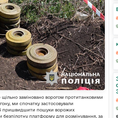
ке щільно заміновано ворогом протитанковими
гону, ми спочатку застосовували
щоб пришвидшити пошуки ворожих
и безпілотну платформу для розмінування, за