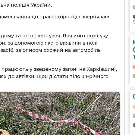
ьна поліція України.
півмешканця до правоохоронців звернулася
з дому та не повернувся. Для його розшуку
он, за допомогою якого виявили в полі
асіб, за описом схожий на автомобіль
зі працюють у зведеному загоні на Харківщині,
х до автівки, щоб дістати тіло 34-річного