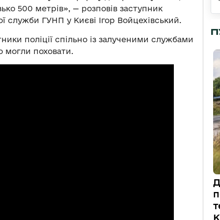
ко 500 метрів», — розповів заступник
ї служби ГУНП у Києві Ігор Войцехівський.
П
тники поліції спільно із залученими службами
го могли поховати.
Д
п
т
К