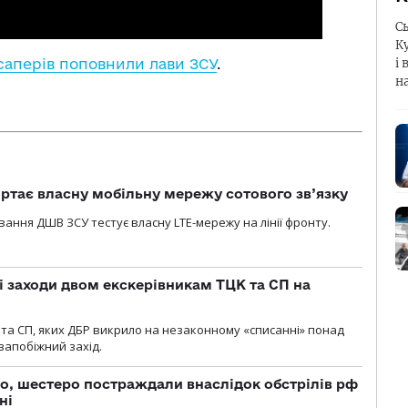
С
К
-саперів поповнили лави ЗСУ
.
і 
н
ртає власну мобільну мережу сотового зв’язку
вання ДШВ ЗСУ тестує власну LTE-мережу на лінії фронту.
і заходи двом екскерівникам ТЦК та СП на
та СП, яких ДБР викрило на незаконному «списанні» понад
 запобіжний захід.
о, шестеро постраждали внаслідок обстрілів рф
ні