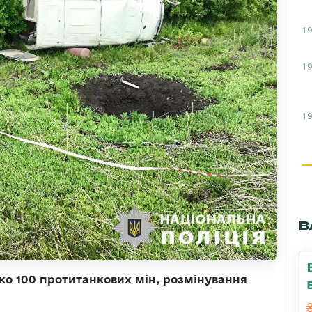
19
19
19
В
ко 100 протитанкових мін, розмінування