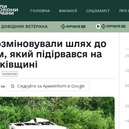
ГОЛОВНА
ВАКАНСІЇ
СОЦЗАХИСТ
ПРО 
ДОВІДНИК ВЕТЕРАНА
озміновували шлях до
м, який підірвався на
20
ківщині
20
НОВИНИ
20
Слідкуйте за АрміяInform в Google
хв.
20
19