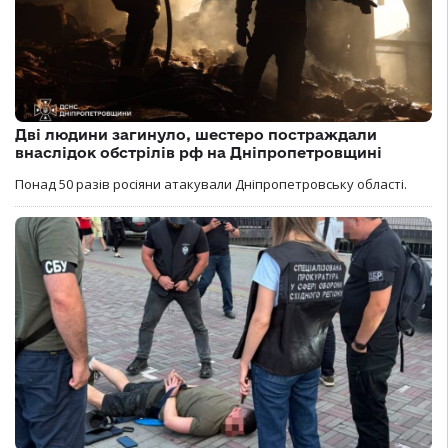
Дві людини загинуло, шестеро постраждали
внаслідок обстрілів рф на Дніпропетровщині
Понад 50 разів росіяни атакували Дніпропетровську області.