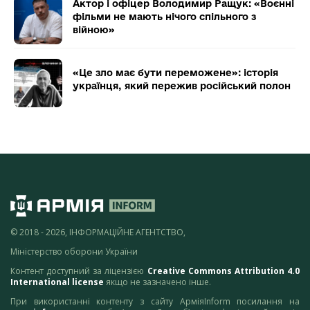
Актор і офіцер Володимир Ращук: «Воєнні
фільми не мають нічого спільного з
війною»
«Це зло має бути переможене»: історія
українця, який пережив російський полон
© 2018 - 2026, ІНФОРМАЦІЙНЕ АГЕНТСТВО,
Міністерство оборони України
Контент доступний за ліцензією
Creative Commons Attribution 4.0
International license
якщо не зазначено інше.
При використанні контенту з сайту АрміяInform посилання на