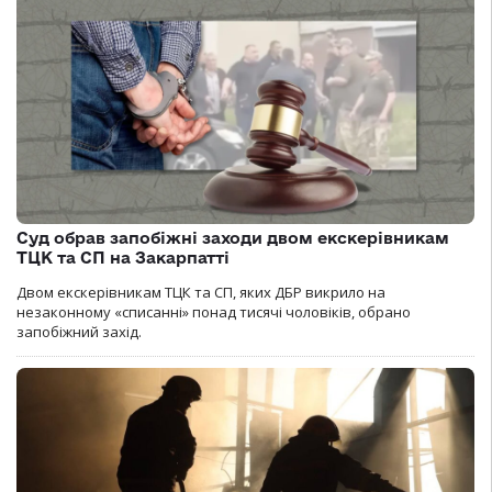
Суд обрав запобіжні заходи двом екскерівникам
ТЦК та СП на Закарпатті
Двом екскерівникам ТЦК та СП, яких ДБР викрило на
незаконному «списанні» понад тисячі чоловіків, обрано
запобіжний захід.