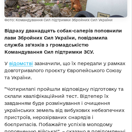
Фото: Командування Сил підтримки Збройних Сил України
Відразу дванадцять собак-саперів поповнили
лави Збройних Сил України, повідомила
служба зв'язків з громадськістю
Командування Сил підтримки ЗСУ.
У
відомстві
зазначили, що їх передали у рамках
довготривалого проєкту Європейського Союзу
та України.
“Чотирилапі пройшли відповідну підготовку та
склали кваліфікаційний тест. Відтепер їх
завданням буде розмінування і очищення
українських земель від вибухових небезпечних
пристроїв, нерозірваних снарядів і
боєприпасів. Побажайте успіхів молодому
поповненню війська!”, – сказано в повідомленні.