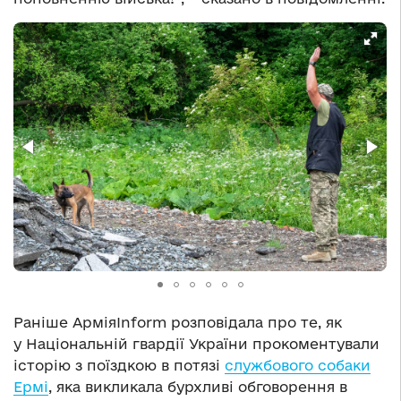
Раніше АрміяInform розповідала про те, як
у Національній гвардії України прокоментували
історію з поїздкою в потязі
службового собаки
Ермі
, яка викликала бурхливі обговорення в